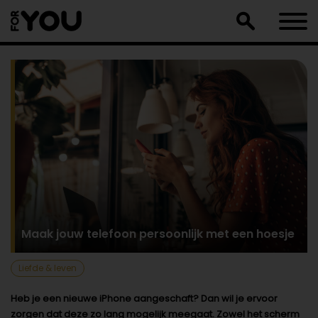
Doorgaan
naar
artikel
Maak jouw telefoon persoonlijk met een hoesje
Liefde & leven
Heb je een nieuwe iPhone aangeschaft? Dan wil je ervoor
zorgen dat deze zo lang mogelijk meegaat. Zowel het scherm