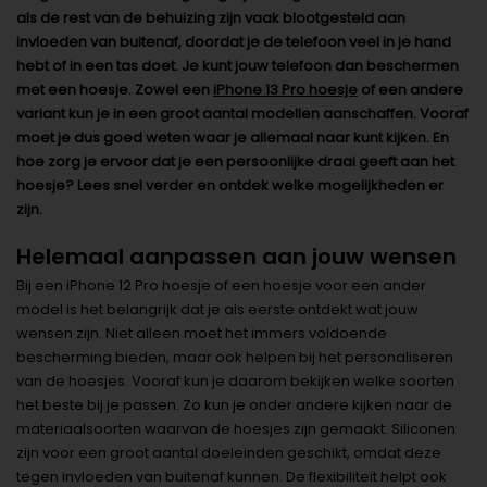
als de rest van de behuizing zijn vaak blootgesteld aan
invloeden van buitenaf, doordat je de telefoon veel in je hand
hebt of in een tas doet. Je kunt jouw telefoon dan beschermen
met een hoesje. Zowel een
iPhone 13 Pro hoesje
of een andere
variant kun je in een groot aantal modellen aanschaffen. Vooraf
moet je dus goed weten waar je allemaal naar kunt kijken. En
hoe zorg je ervoor dat je een persoonlijke draai geeft aan het
hoesje? Lees snel verder en ontdek welke mogelijkheden er
zijn.
Helemaal aanpassen aan jouw wensen
Bij een iPhone 12 Pro hoesje of een hoesje voor een ander
model is het belangrijk dat je als eerste ontdekt wat jouw
wensen zijn. Niet alleen moet het immers voldoende
bescherming bieden, maar ook helpen bij het personaliseren
van de hoesjes. Vooraf kun je daarom bekijken welke soorten
het beste bij je passen. Zo kun je onder andere kijken naar de
materiaalsoorten waarvan de hoesjes zijn gemaakt. Siliconen
zijn voor een groot aantal doeleinden geschikt, omdat deze
tegen invloeden van buitenaf kunnen. De flexibiliteit helpt ook