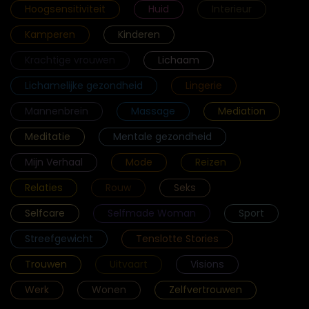
Hoogsensitiviteit
Huid
Interieur
Kamperen
Kinderen
Krachtige vrouwen
Lichaam
Lichamelijke gezondheid
Lingerie
Mannenbrein
Massage
Mediation
Meditatie
Mentale gezondheid
Mijn Verhaal
Mode
Reizen
Relaties
Rouw
Seks
Selfcare
Selfmade Woman
Sport
Streefgewicht
Tenslotte Stories
Trouwen
Uitvaart
Visions
Werk
Wonen
Zelfvertrouwen