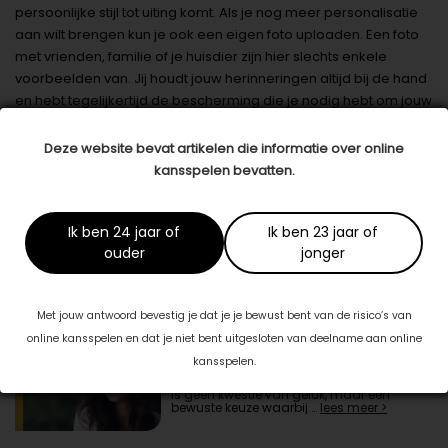
persoonlijke stijl tot uiting komt. Als je nog meer personalisatie
aan wilt brengen kun je ook een eigen foto uploaden. Een foto
met vrienden, familie of je huisdier zijn hier slechts enkele
voorbeelden van. Jij houdt jouw herinneringen altijd bij de hand
en hebt tegelijkertijd de bescherming die je nodig hebt om jouw
telefoon zo lang mogelijk te kunnen gebruiken. Wanneer je
goed voor ogen hebt wat er allemaal mogelijk is, voorkom je
Deze website bevat artikelen die informatie over online
dat je niet voor langere tijd kunt genieten van jouw
kansspelen bevatten.
telefoonhoesje en de bescherming.
Datum: 21 november 2022
Ik ben 24 jaar of
Ik ben 23 jaar of
Deel dit artikel
ouder
jonger
Ook interessant voor jou
Met jouw antwoord bevestig je dat je je bewust bent van de risico’s van
online kansspelen en dat je niet bent uitgesloten van deelname aan online
De Kracht van Binnenuit
kansspelen.
Een blijvende positieve gemoedstoestand
is geen kwestie van geluk, maar een
bewuste keuze waarbij …
lees meer >