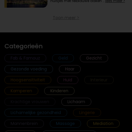
huisjes met felblauwe daken …
lees meer >
Toon meer >
Categorieën
Fab & Famouz
Geld
Gezicht
Gezonde voeding
Haar
Hoogsensitiviteit
Huid
Interieur
Kamperen
Kinderen
Krachtige vrouwen
Lichaam
Lichamelijke gezondheid
Lingerie
Mannenbrein
Massage
Mediation