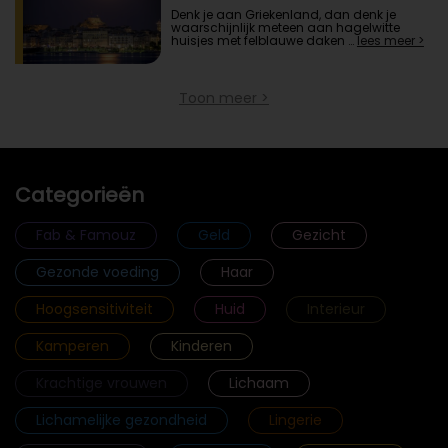
Denk je aan Griekenland, dan denk je
waarschijnlijk meteen aan hagelwitte
huisjes met felblauwe daken …
lees meer >
Toon meer >
Categorieën
Fab & Famouz
Geld
Gezicht
Gezonde voeding
Haar
Hoogsensitiviteit
Huid
Interieur
Kamperen
Kinderen
Krachtige vrouwen
Lichaam
Lichamelijke gezondheid
Lingerie