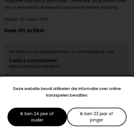
volgende dag heb je geen kater. Tenminste, als je ervoor kiest
om er een lekker versgeperst sapje bij te nemen natuurlijk.
Datum: 30 maart 2018
Deel dit artikel
Dit artikel is tot stand gekomen in samenwerking met:
Carla's Lunch&Diner
www.carlaslunchdiner.nl
Deze website bevat artikelen die informatie over online
Specialisten in jouw buurt
kansspelen bevatten.
1/5
Blush Skin Clinic
Ik ben 24 jaar of
Ik ben 23 jaar of
Burg. J.G. Legroweg 94
ouder
jonger
9761TD Eelde
06-57943414