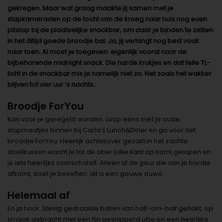
gekregen. Maar wat graag maakte jij samen met je
stapkameraden op de tocht van de kroeg naar huis nog even
pitstop bij de plaatselijke snackbar, om daar je tanden te zetten
in het áltijd goede broodje bal. Ja, jij verlangt nog best vaak
naar toen. Al moet je toegeven: eigenlijk vooral naar de
bijbehorende midnight snack. Die harde krukjes en dat felle TL-
licht in de snackbar mis je namelijk niet zo. Net zoals het wakker
blijven tot vier uur ’s nachts..
Broodje ForYou
Kan voor je geregeld worden. Loop eens met je oude
stapmaatjes binnen bij Carla’s Lunch&Diner en ga voor het
broodje ForYou. Heerlijk achterover gezakt in het zachte
stoelkussen wacht je tot de ober jullie kant op komt gelopen en
je iets heerlijks voorschotelt. Alleen al de geur die van je bordje
afkomt, doet je beseffen: dit is een gouwe ouwe.
Helemaal af
En ja hoor. Stevig gedraaide ballen van half-om-half gehakt, op
smaak gebracht met een fijn gesnipperd uitje en een heerlijke