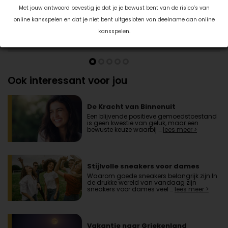
Met jouw antwoord bevestig je dat je je bewust bent van de risico’s van
online kansspelen en dat je niet bent uitgesloten van deelname aan online
kansspelen.
Ook interessant voor jou
De Kracht van Binnenuit
Een blijvende positieve gemoedstoestand
is geen kwestie van geluk, maar een
bewuste keuze waarbij …
lees meer >
Stijlvolle sneakers voor dames
Waarom goede sneakers belangrijk zijn In
de drukke wereld van vandaag zijn
sneakers voor dames veel …
lees meer >
Vakantie naar Griekenland