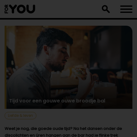
Doorgaan
naar
artikel
Tijd voor een gouwe ouwe broodje bal
Liefde & leven
Weet je nog, die goede oude tijd? Na het dansen onder de
discolichten en úren hangen aan de bar had je flinke trek