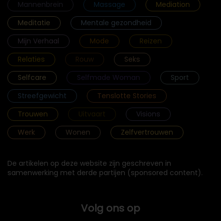
Mannenbrein
Massage
Mediation
Meditatie
Mentale gezondheid
Mijn Verhaal
Mode
Reizen
Relaties
Rouw
Seks
Selfcare
Selfmade Woman
Sport
Streefgewicht
Tenslotte Stories
Trouwen
Uitvaart
Visions
Werk
Wonen
Zelfvertrouwen
De artikelen op deze website zijn geschreven in
samenwerking met derde partijen (sponsored content).
Volg ons op