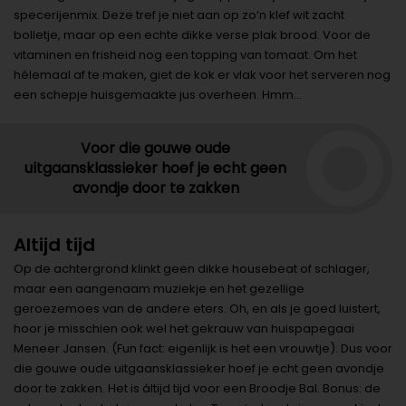
specerijenmix. Deze tref je niet aan op zo’n klef wit zacht
bolletje, maar op een echte dikke verse plak brood. Voor de
vitaminen en frisheid nog een topping van tomaat. Om het
hélemaal af te maken, giet de kok er vlak voor het serveren nog
een schepje huisgemaakte jus overheen. Hmm…
Voor die gouwe oude
uitgaansklassieker hoef je echt geen
avondje door te zakken
Altijd tijd
Op de achtergrond klinkt geen dikke housebeat of schlager,
maar een aangenaam muziekje en het gezellige
geroezemoes van de andere eters. Oh, en als je goed luistert,
hoor je misschien ook wel het gekrauw van huispapegaai
Meneer Jansen. (Fun fact: eigenlijk is het een vrouwtje). Dus voor
die gouwe oude uitgaansklassieker hoef je echt geen avondje
door te zakken. Het is áltijd tijd voor een Broodje Bal. Bonus: de