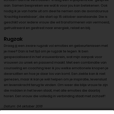
aan. Samen bespreken we wat ik voor jou kan betekenen. Ook
nodig ik je van harte uit om deel te nemen aan de avondcursus
‘Krachtig kwetsbaar’, die start op 15 oktober aanstaande. Die is
geschikt voor iedere vrouw die wil transformeren van vermoeid,
gefrustreerd en gestrest naar energiek, relaxt en blij.
Rugzak
Draag jij een zware rugzak vol emoties en gebeurtenissen met
je mee? Dan is het tijd om je rugzak te legen. Ik ben
gespecialiseerd in het vrouwenbrein, wat mijn aanpak voor
vrouwen zo uniek en passend maakt. Met een combinatie van
counseling en coaching leer ik jou welke emotionele knopen je
dwarszitten en hoe je daar los van komt. Een ziekte kan ik niet
genezen, maar ik kan je wél helpen om je inspiratie, levenslust
en levenskracht terug te vinden. Om weer die blije vrouw te zijn
die midden in het leven staat, met alle emoties die daarbij
horen. Een vrouw die volledig in verbinding staat met zichzelf!
Datum: 04 oktober 2018