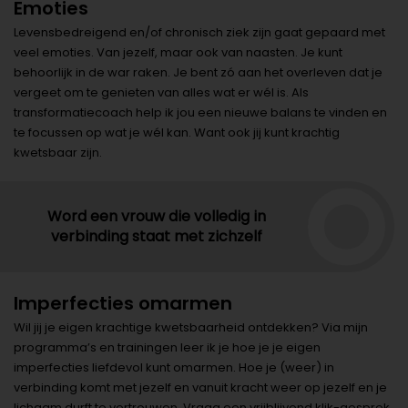
Emoties
Levensbedreigend en/of chronisch ziek zijn gaat gepaard met
veel emoties. Van jezelf, maar ook van naasten. Je kunt
behoorlijk in de war raken. Je bent zó aan het overleven dat je
vergeet om te genieten van alles wat er wél is. Als
transformatiecoach help ik jou een nieuwe balans te vinden en
te focussen op wat je wél kan. Want ook jij kunt krachtig
kwetsbaar zijn.
Word een vrouw die volledig in
verbinding staat met zichzelf
Imperfecties omarmen
Wil jij je eigen krachtige kwetsbaarheid ontdekken? Via mijn
programma’s en trainingen leer ik je hoe je je eigen
imperfecties liefdevol kunt omarmen. Hoe je (weer) in
verbinding komt met jezelf en vanuit kracht weer op jezelf en je
lichaam durft te vertrouwen. Vraag een vrijblijvend klik-gesprek