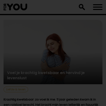
Doorgaan
naar
artikel
Voel je krachtig kwetsbaar en hervind je
levenslust
Liefde & leven
Krachtig kwetsbaar: zo voel ik me. 11 jaar geleden kwam ik in
een rolstoel terecht. Het bracht mijn leven letterlijk en figuurlijk