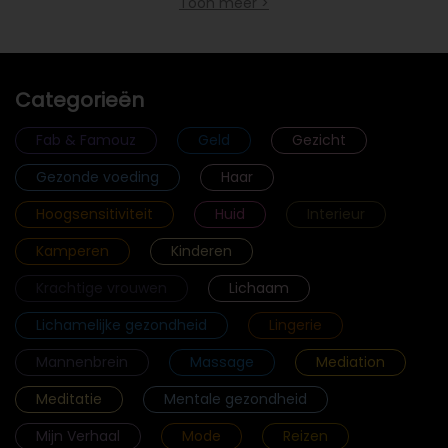
Toon meer >
Categorieën
Fab & Famouz
Geld
Gezicht
Gezonde voeding
Haar
Hoogsensitiviteit
Huid
Interieur
Kamperen
Kinderen
Krachtige vrouwen
Lichaam
Lichamelijke gezondheid
Lingerie
Mannenbrein
Massage
Mediation
Meditatie
Mentale gezondheid
Mijn Verhaal
Mode
Reizen