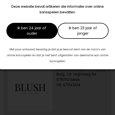
Deel dit artikel
Deze website bevat artikelen die informatie over online
kansspelen bevatten.
Dit artikel is tot stand gekomen in samenwerking met:
JouwTransformatie
Ik ben 24 jaar of
Ik ben 23 jaar of
www.jouwtransformatie.nl
ouder
jonger
Met jouw antwoord bevestig je dat je je bewust bent van de risico’s van
Specialisten in jouw buurt
online kansspelen en dat je niet bent uitgesloten van deelname aan online
kansspelen.
1/5
Blush Skin Clinic
Burg. J.G. Legroweg 94
9761TD Eelde
06-57943414