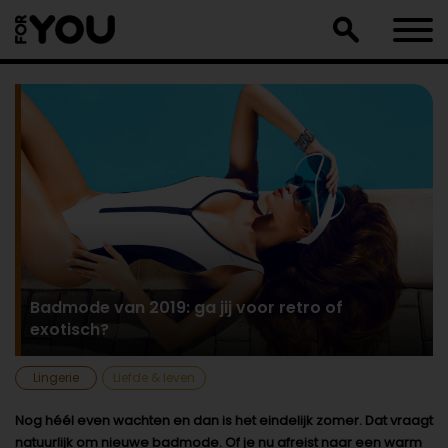
Doorgaan
naar
artikel
Badmode van 2019: ga jij voor retro of
exotisch?
Lingerie
Liefde & leven
Nog héél even wachten en dan is het eindelijk zomer. Dat vraagt
natuurlijk om nieuwe badmode. Of je nu afreist naar een warm