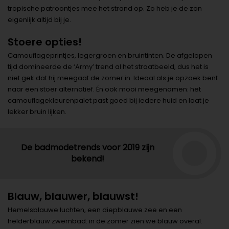
tropische patroontjes mee het strand op. Zo heb je de zon
eigenlijk altijd bij je.
Stoere opties!
Camouflageprintjes, legergroen en bruintinten. De afgelopen
tijd domineerde de ‘Army’ trend al het straatbeeld, dus het is
niet gek dat hij meegaat de zomer in. Ideaal als je opzoek bent
naar een stoer alternatief. Én ook mooi meegenomen: het
camouflagekleurenpalet past goed bij iedere huid en laat je
lekker bruin lijken.
De badmodetrends voor 2019 zijn
bekend!
Blauw, blauwer, blauwst!
Hemelsblauwe luchten, een diepblauwe zee en een
helderblauw zwembad: in de zomer zien we blauw overal.