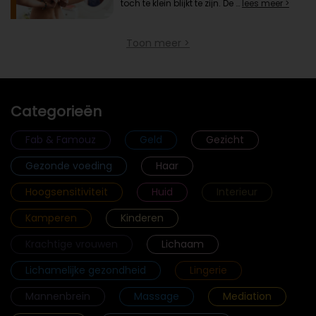
toch te klein blijkt te zijn. De …
lees meer >
Toon meer >
Categorieën
Fab & Famouz
Geld
Gezicht
Gezonde voeding
Haar
Hoogsensitiviteit
Huid
Interieur
Kamperen
Kinderen
Krachtige vrouwen
Lichaam
Lichamelijke gezondheid
Lingerie
Mannenbrein
Massage
Mediation