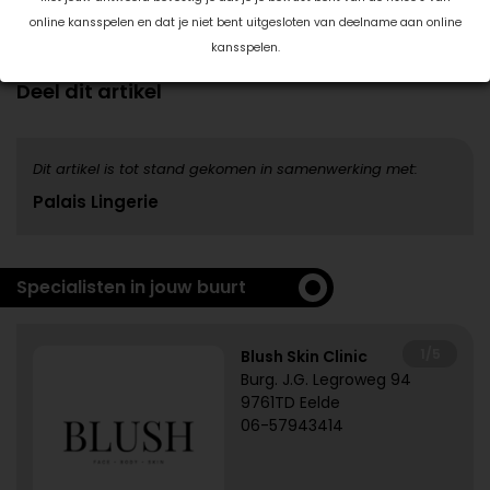
transpiratie, chloor en zout uit de stof te verwijderen.
online kansspelen en dat je niet bent uitgesloten van deelname aan online
kansspelen.
Datum: 27 mei 2019
Deel dit artikel
Dit artikel is tot stand gekomen in samenwerking met:
Palais Lingerie
Specialisten in jouw buurt
1/5
Blush Skin Clinic
Burg. J.G. Legroweg 94
9761TD Eelde
06-57943414