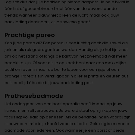
Logisch dus dat jij je badkleding hierop aanpast. Je hele bikini in
één tint of gecombineerd met één van de bovenstaande
trends: wanneer blauw niet alleen de lucht, maar ook jouw
badkleding domineert, zit je sowieso goed!
Prachtige pareo
Ken jij de pareo al? Een pareo is een luchtig doek die zowel als
jurk en als rok gedragen kan worden. Handig als je het fijn vindt
om op het strand of langs de kant van het zwembad wat meer
bedekt te zijn. Óf voor als je op zoek bent naar een makkelijke
outfit om even in naar de bar te lopen voor een ijsje of een
drankje. Pareo’s zijn verkrijgbaar in allerlei prints en kleuren dus
er is er altijd één die bij jouw badkleding past.
Prothesebadmode
Het ondergaan van een borstoperatie heeft impact op jouw
lichaam en zelfvertrouwen. Je wereld staat op zijn kop en jouw
focus ligt volledig op genezen. Als de behandelingen voorbij zijn
is er weer ruimte in je hoofd voor je uiterlijk. Gelukkig is er mooie
badmode voor iedereen. Oók wanneer je een borst of beide