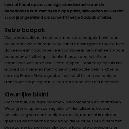
land, of hoopt op een zonnige strandvakantie aan de
Nederlandse kust: met deze hippe prints, silhouetten en kleuren
scoor jij ongetwijfeld die zomerhit met je badpak of bikini.
Retro badpak
Vier je vrouwelijkheid met een mooi retro badpak. Liever een
bikini, maar wel helemaal weg van die nostalgische touch? Kies
dan eens een hoog broekje en combineer hem met een mooie
bandeau- of haltertop in donkerblauw, rood, wit of een
combinatie van deze drie. Retro stippen- of streepjesprints kun
je goed combineren met franje of geknoopte details. Of je nu
naar de Franse Rivièra gaat, of het houdt bij een verkoelend
Frans wijntje in je eigen tuin: een retro silhouet is het helemaal!
Kleurrijke bikini
Exotisch fruit, kleurrijke bloemen, palmbladeren en ananassen.
Waan jij je al op een zonnig eiland? Niet alleen is het een
omschrijving van een heerlijke vakantie, maar het is ook een
greep uit de tropische badkleding die je dit seizoen óveral ziet.
Deze zomer kunnen namelijk ook je favoriete dierenprints en