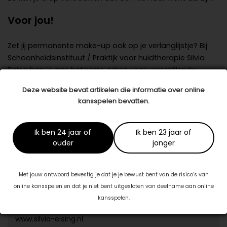
Voor jou!
Zet jij permanente make-up ook op je verlanglijstje? Bij
Schoonheidsinstituut / Praktijk voor huidtherapie Silvia
Eising ben je aan het juiste adres voor verschillende
behandelingsmethoden. De
Deze website bevat artikelen die informatie over online
huidtherapeuten/schoonheidsspecialisten van de salon
kansspelen bevatten.
geven je graag advies op het gebied van beauty,
schoonheid en huidverbetering.
Ik ben 24 jaar of
Ik ben 23 jaar of
Datum: 10 januari 2019
ouder
jonger
Deel dit artikel
Met jouw antwoord bevestig je dat je je bewust bent van de risico’s van
online kansspelen en dat je niet bent uitgesloten van deelname aan online
Dit artikel is tot stand gekomen in samenwerking met:
kansspelen.
Praktijk voor huidtherapie Silvia Eising
www.silvia-eising.nl