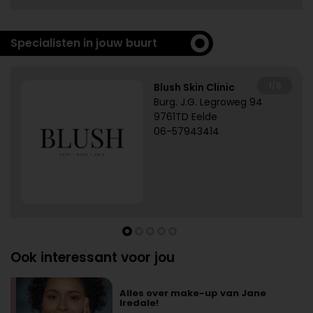
Specialisten in jouw buurt
1/5
Blush Skin Clinic
Burg. J.G. Legroweg 94
9761TD Eelde
06-57943414
Ook interessant voor jou
Alles over make-up van Jane
Iredale!