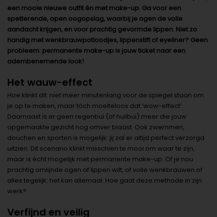
een mooie nieuwe outfit én met make-up. Ga voor een
spetterende, open oogopslag, waarbij je ogen de volle
aandacht krijgen, en voor prachtig gevormde lippen. Niet zo
handig met wenkbrauwpotloodjes, lippenstift of eyeliner? Geen
probleem: permanente make-up is jouw ticket naar een
adembenemende look!
Het wauw-effect
Hoe klinkt dit: niet meer minutenlang voor de spiegel staan om
je op te maken, maar tóch moeiteloos dat ‘wow-effect’.
Daarnaast is er geen regenbui (of huilbui) meer die jouw
opgemaakte gezicht nog omver blaast. Ook zwemmen,
douchen en sporten is mogelijk: jij zal er altijd perfect verzorgd
uitzien. Dit scenario klinkt misschien te mooi om waar te zijn,
maar is écht mogelijk met permanente make-up. Of je nou
prachtig omlijnde ogen of lippen wilt, of volle wenkbrauwen of
alles tegelijk: het kan allemaal. Hoe gaat deze methode in zijn
werk?
Verfijnd en veilig