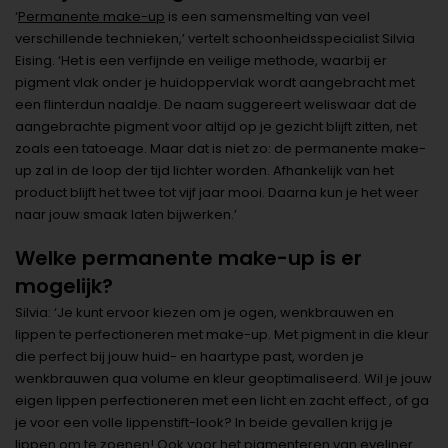
‘
Permanente make-up
is een samensmelting van veel
verschillende technieken,’ vertelt schoonheidsspecialist Silvia
Eising. ‘Het is een verfijnde en veilige methode, waarbij er
pigment vlak onder je huidoppervlak wordt aangebracht met
een flinterdun naaldje. De naam suggereert weliswaar dat de
aangebrachte pigment voor altijd op je gezicht blijft zitten, net
zoals een tatoeage. Maar dat is niet zo: de permanente make-
up zal in de loop der tijd lichter worden. Afhankelijk van het
product blijft het twee tot vijf jaar mooi. Daarna kun je het weer
naar jouw smaak laten bijwerken.’
Welke permanente make-up is er
mogelijk?
Silvia: ‘Je kunt ervoor kiezen om je ogen, wenkbrauwen en
lippen te perfectioneren met make-up. Met pigment in die kleur
die perfect bij jouw huid- en haartype past, worden je
wenkbrauwen qua volume en kleur geoptimaliseerd. Wil je jouw
eigen lippen perfectioneren met een licht en zacht effect , of ga
je voor een volle lippenstift-look? In beide gevallen krijg je
lippen om te zoenen! Ook voor het pigmenteren van eyeliner