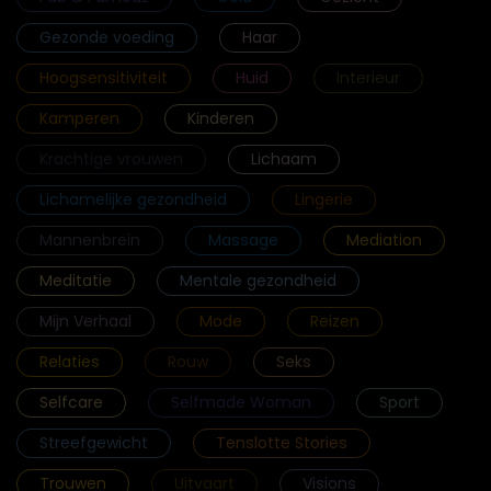
Gezonde voeding
Haar
Hoogsensitiviteit
Huid
Interieur
Kamperen
Kinderen
Krachtige vrouwen
Lichaam
Lichamelijke gezondheid
Lingerie
Mannenbrein
Massage
Mediation
Meditatie
Mentale gezondheid
Mijn Verhaal
Mode
Reizen
Relaties
Rouw
Seks
Selfcare
Selfmade Woman
Sport
Streefgewicht
Tenslotte Stories
Trouwen
Uitvaart
Visions