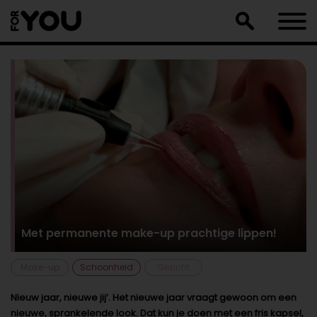
Doorgaan
naar
artikel
Met permanente make-up prachtige lippen!
Make-up
Schoonheid
Gezicht
Nieuw jaar, nieuwe jij’. Het nieuwe jaar vraagt gewoon om een
nieuwe, sprankelende look. Dat kun je doen met een fris kapsel,