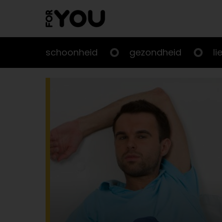
Doorgaan
naar
artikel
schoonheid
gezondheid
li