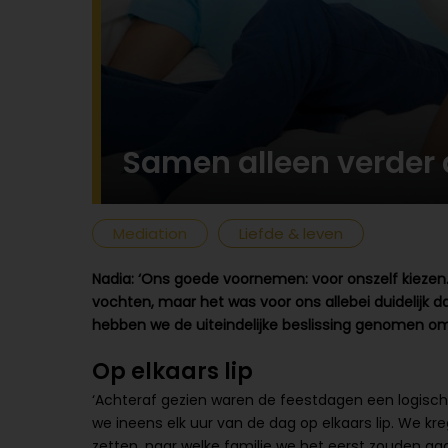
Samen alleen verder
Mediation
Liefde & leven
Nadia: ‘Ons goede voornemen: voor onszelf kiezen. 
vochten, maar het was voor ons allebei duidelijk da
hebben we de uiteindelijke beslissing genomen om 
Op elkaars lip
‘Achteraf gezien waren de feestdagen een logisch
we ineens elk uur van de dag op elkaars lip. We kr
zetten, naar welke familie we het eerst zouden gaa