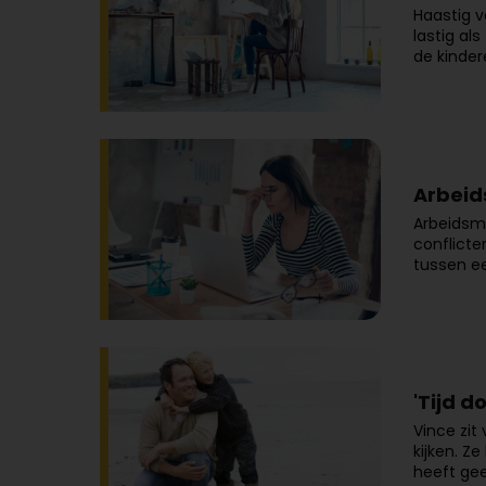
Haastig v
lastig al
de kinder
Arbeid
Arbeidsme
conflicte
tussen e
'Tijd d
Vince zit
kijken. Z
heeft geen