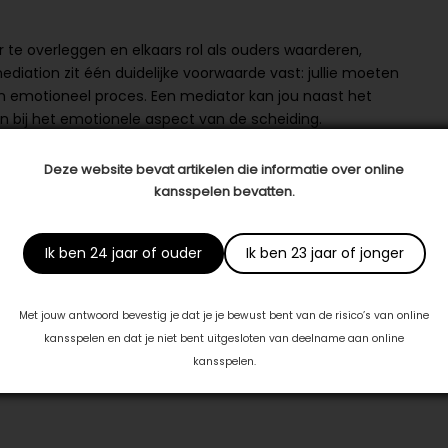
ar te overleggen en elkaars rol als ouders waarderen,
diation zit één duidelijke voorwaarde vast: jullie moeten
en emotioneel proces. Een mediator kan jou naast het
 bij het emotionele aspect van de scheiding.
Deze website bevat artikelen die informatie over online
kansspelen bevatten.
ken over de omgang met het kind. Tijdens het opstellen
il wat praktisch handig is en bij de belangen van het
ust en duidelijkheid krijgt en niet in de knel komt. Ook al ben
Ik ben 24 jaar of ouder
Ik ben 23 jaar of jonger
st nog samen goede ouders te zijn en nog met elkaar te
Met jouw antwoord bevestig je dat je je bewust bent van de risico’s van online
kansspelen en dat je niet bent uitgesloten van deelname aan online
om te gaan scheiden?
Van Ewijk Advocaten Mediators
kan
kansspelen.