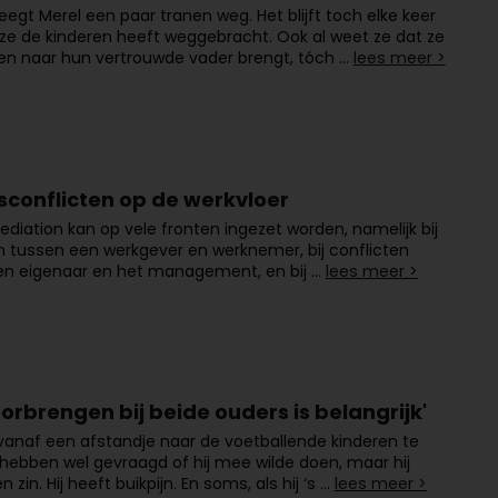
eegt Merel een paar tranen weg. Het blijft toch elke keer
s ze de kinderen heeft weggebracht. Ook al weet ze dat ze
en naar hun vertrouwde vader brengt, tóch …
lees meer >
sconflicten op de werkvloer
diation kan op vele fronten ingezet worden, namelijk bij
n tussen een werkgever en werknemer, bij conflicten
en eigenaar en het management, en bij …
lees meer >
oorbrengen bij beide ouders is belangrijk'
 vanaf een afstandje naar de voetballende kinderen te
e hebben wel gevraagd of hij mee wilde doen, maar hij
 zin. Hij heeft buikpijn. En soms, als hij ‘s …
lees meer >