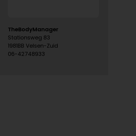
TheBodyManager
A
Stationsweg 83
Ke
1981BB Velsen-Zuid
15
06-42748933
06