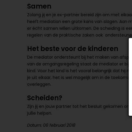
Samen
Zolang jij en je ex-partner bereid zijn om met elka
heeft mediation een grote kans van slagen. Aan me
er écht samen willen uitkomen. De scheiding is e
regelen van de praktische zaken ook ondersteunen
Het beste voor de kinderen
De mediator ondersteunt bij het maken van afspra
van de omgangsregeling staat de mediator er bij st
kind. Voor het kind is het vooral belangrijk dat hij r
je uit elkaar, het is wel mogelijk om in de toekom
overleggen.
Scheiden?
Zijn jij en jouw partner tot het besluit gekomen 
jullie helpen.
Datum: 06 februari 2018