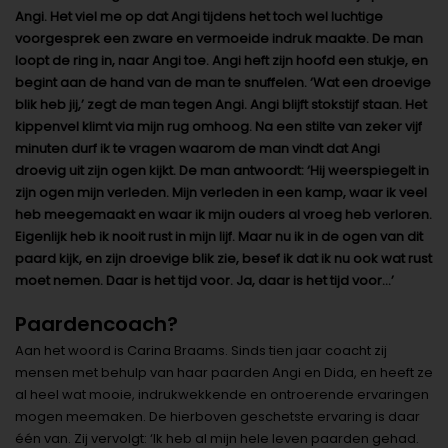
Angi. Het viel me op dat Angi tijdens het toch wel luchtige
voorgesprek een zware en vermoeide indruk maakte. De man
loopt de ring in, naar Angi toe. Angi heft zijn hoofd een stukje, en
begint aan de hand van de man te snuffelen. ‘Wat een droevige
blik heb jij,’ zegt de man tegen Angi. Angi blijft stokstijf staan. Het
kippenvel klimt via mijn rug omhoog. Na een stilte van zeker vijf
minuten durf ik te vragen waarom de man vindt dat Angi
droevig uit zijn ogen kijkt. De man antwoordt: ‘Hij weerspiegelt in
zijn ogen mijn verleden. Mijn verleden in een kamp, waar ik veel
heb meegemaakt en waar ik mijn ouders al vroeg heb verloren.
Eigenlijk heb ik nooit rust in mijn lijf. Maar nu ik in de ogen van dit
paard kijk, en zijn droevige blik zie, besef ik dat ik nu ook wat rust
moet nemen. Daar is het tijd voor. Ja, daar is het tijd voor…’
Paardencoach?
Aan het woord is Carina Braams. Sinds tien jaar coacht zij
mensen met behulp van haar paarden Angi en Dida, en heeft ze
al heel wat mooie, indrukwekkende en ontroerende ervaringen
mogen meemaken. De hierboven geschetste ervaring is daar
één van. Zij vervolgt: ‘Ik heb al mijn hele leven paarden gehad.