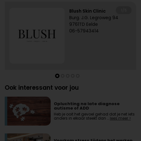
1/5
Blush Skin Clinic
Burg. J.G. Legroweg 94
9761TD Eelde
06-57943414
Ook interessant voor jou
Opluchting na late diagnose
autisme of ADD
Heb je ooit het gevoel gehad dat je net iets
anders in elkaar steekt dan …
lees meer >
Voorkom stress tijdens het werken