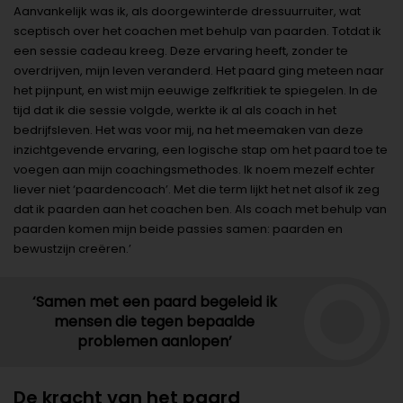
Aanvankelijk was ik, als doorgewinterde dressuurruiter, wat
sceptisch over het coachen met behulp van paarden. Totdat ik
een sessie cadeau kreeg. Deze ervaring heeft, zonder te
overdrijven, mijn leven veranderd. Het paard ging meteen naar
het pijnpunt, en wist mijn eeuwige zelfkritiek te spiegelen. In de
tijd dat ik die sessie volgde, werkte ik al als coach in het
bedrijfsleven. Het was voor mij, na het meemaken van deze
inzichtgevende ervaring, een logische stap om het paard toe te
voegen aan mijn coachingsmethodes. Ik noem mezelf echter
liever niet ‘paardencoach’. Met die term lijkt het net alsof ik zeg
dat ik paarden aan het coachen ben. Als coach met behulp van
paarden komen mijn beide passies samen: paarden en
bewustzijn creëren.’
‘Samen met een paard begeleid ik
mensen die tegen bepaalde
problemen aanlopen’
De kracht van het paard