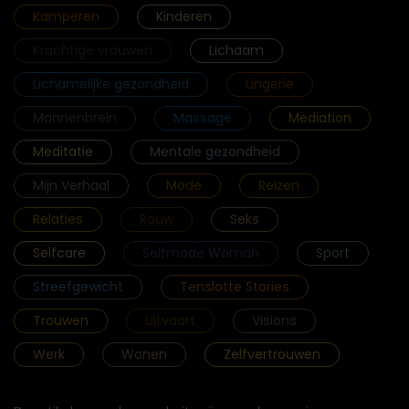
Kamperen
Kinderen
Krachtige vrouwen
Lichaam
Lichamelijke gezondheid
Lingerie
Mannenbrein
Massage
Mediation
Meditatie
Mentale gezondheid
Mijn Verhaal
Mode
Reizen
Relaties
Rouw
Seks
Selfcare
Selfmade Woman
Sport
Streefgewicht
Tenslotte Stories
Trouwen
Uitvaart
Visions
Werk
Wonen
Zelfvertrouwen