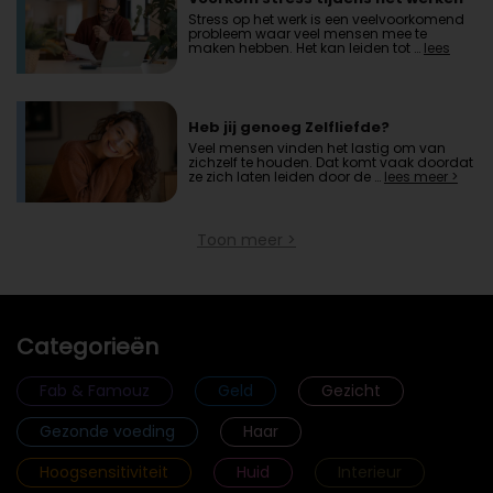
Stress op het werk is een veelvoorkomend
probleem waar veel mensen mee te
maken hebben. Het kan leiden tot …
lees
meer >
Heb jij genoeg Zelfliefde?
Veel mensen vinden het lastig om van
zichzelf te houden. Dat komt vaak doordat
ze zich laten leiden door de …
lees meer >
Toon meer >
Categorieën
Fab & Famouz
Geld
Gezicht
Gezonde voeding
Haar
Hoogsensitiviteit
Huid
Interieur