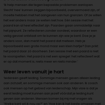
‘Ik help mensen die tegen bepaalde problemen aanlopen.
Slecht ‘nee’ kunnen zeggen bijvoorbeeld, oververmoeid zijn, of
moeite hebben met het aangeven van hun grenzen. Of ze willen
het wel anders maar ze weten niet hoe. Eén sessie met het
paard kan al heel effectief zijn. Paarden gaan onmiddellijk naar
het pijnpunt. Ze reflecteren zonder oordeel, waardoor er een
veilig gevoel ontstaat om te kunnen zijn wie je bent. Doe je je
anders voor, dan merkt het paard dat meteen. Heb je
bijvoorbeeld een grote mond maar een klein hartje? Dan prikt
het paard daar zó doorheen. Een sessie met een paard is niet
te voorspellen. Het paard is net een spiegel: het reflecteert wat
er op dat moment is; niets meer en niets minder.’
Weer leven vanuit je hart
‘Iedereen geeft leiding. Sommige mensen geven alleen leiding
aan zichzelf, en sommige mensen ook aan anderen. Ik coach
ook mensen op het gebied van leiderschap. Mijn visie is dat je
eerst leiding moet kunnen aan jezelf vóórdat je leiding kunt
geven aan anderen. Mensen komen bij mij met vragen als
‘Welke kant wil ik nou op?’ en ‘Hoe kan ik het beste omgaan met