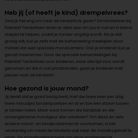
Heb jij (of heeft je kind) drempelvrees?
Vind je het eng om naar de tandarts te gaan? De tandartsen bij
Fidentist Tandartsen doen er alles aan om jou in rust en in kleine
stapjes te helpen, zodat je minder angstig wordt. Als je dat
graag wilt, kun je zelfs met de behandeling meekijken door
middel van een speciale mondcamera. Ook je kinderen kun je
gerust meenemen. Door de speciale behandelingen bij
Fidentist Tandartsen voor kinderen, waar alle tijd voor wordt
genomen en die in rust plaatsvinden, gaan je kinderen met
plezier naar de tandarts!
Hoe gezond is jouw mond?
Jij denkt dat je goed bezig bent, met die twee keer per dag
twee minuutjes tandenpoetsen en af en toe een stoker tussen
je tanden halen. Maar waar komen die tandplak en die
onaangename mondgeur dan vandaan? Om deze én vele
andere mond- en tandproblemen te voorkomen, is het
verstandig om naast de tandarts ook naar de mondhygiënist te
gaan. De mondhygiënist helpt om deze problemen te