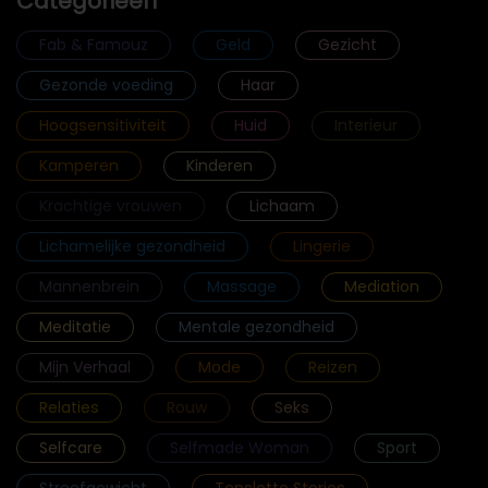
Categorieën
Fab & Famouz
Geld
Gezicht
Gezonde voeding
Haar
Hoogsensitiviteit
Huid
Interieur
Kamperen
Kinderen
Krachtige vrouwen
Lichaam
Lichamelijke gezondheid
Lingerie
Mannenbrein
Massage
Mediation
Meditatie
Mentale gezondheid
Mijn Verhaal
Mode
Reizen
Relaties
Rouw
Seks
Selfcare
Selfmade Woman
Sport
Streefgewicht
Tenslotte Stories