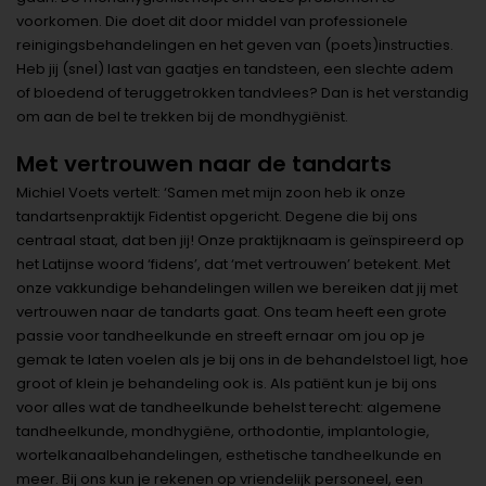
voorkomen. Die doet dit door middel van professionele
reinigingsbehandelingen en het geven van (poets)instructies.
Heb jij (snel) last van gaatjes en tandsteen, een slechte adem
of bloedend of teruggetrokken tandvlees? Dan is het verstandig
om aan de bel te trekken bij de mondhygiënist.
Met vertrouwen naar de tandarts
Michiel Voets vertelt: ‘Samen met mijn zoon heb ik onze
tandartsenpraktijk Fidentist opgericht. Degene die bij ons
centraal staat, dat ben jij! Onze praktijknaam is geïnspireerd op
het Latijnse woord ‘fidens’, dat ‘met vertrouwen’ betekent. Met
onze vakkundige behandelingen willen we bereiken dat jij met
vertrouwen naar de tandarts gaat. Ons team heeft een grote
passie voor tandheelkunde en streeft ernaar om jou op je
gemak te laten voelen als je bij ons in de behandelstoel ligt, hoe
groot of klein je behandeling ook is. Als patiënt kun je bij ons
voor alles wat de tandheelkunde behelst terecht: algemene
tandheelkunde, mondhygiëne, orthodontie, implantologie,
wortelkanaalbehandelingen, esthetische tandheelkunde en
meer. Bij ons kun je rekenen op vriendelijk personeel, een