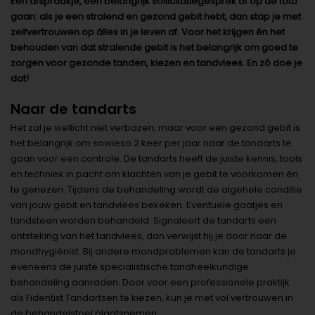
Een afspraakje, een belangrijk sollicitatiegesprek of op de foto
gaan: als je een stralend en gezond gebit hebt, dan stap je met
zelfvertrouwen op álles in je leven af. Voor het krijgen én het
behouden van dat stralende gebit is het belangrijk om goed te
zorgen voor gezonde tanden, kiezen en tandvlees. En zó doe je
dat!
Naar de tandarts
Het zal je wellicht niet verbazen, maar voor een gezond gebit is
het belangrijk om sowieso 2 keer per jaar naar de tandarts te
gaan voor een controle. De tandarts heeft de juiste kennis, tools
en techniek in pacht om klachten van je gebit te voorkomen én
te genezen. Tijdens de behandeling wordt de algehele conditie
van jouw gebit en tandvlees bekeken. Eventuele gaatjes en
tandsteen worden behandeld. Signaleert de tandarts een
ontsteking van het tandvlees, dan verwijst hij je door naar de
mondhygiënist. Bij andere mondproblemen kan de tandarts je
eveneens de juiste specialistische tandheelkundige
behandeling aanraden. Door voor een professionele praktijk
als Fidentist Tandartsen te kiezen, kun je met vol vertrouwen in
de behandelstoel plaatsnemen.