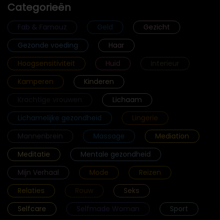
Categorieën
Fab & Famouz
Geld
Gezicht
Gezonde voeding
Haar
Hoogsensitiviteit
Huid
Interieur
Kamperen
Kinderen
Krachtige vrouwen
Lichaam
Lichamelijke gezondheid
Lingerie
Mannenbrein
Massage
Mediation
Meditatie
Mentale gezondheid
Mijn Verhaal
Mode
Reizen
Relaties
Rouw
Seks
Selfcare
Selfmade Woman
Sport