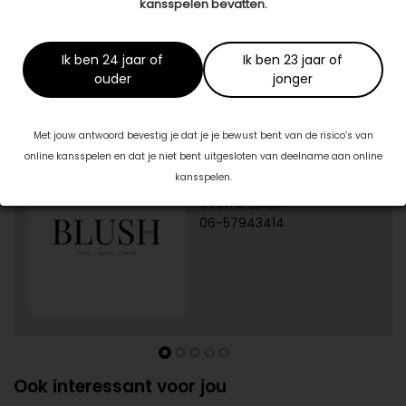
kansspelen bevatten.
B.a.B Zorg
www.babzorg.nl
Ik ben 24 jaar of
Ik ben 23 jaar of
ouder
jonger
Specialisten in jouw buurt
Met jouw antwoord bevestig je dat je je bewust bent van de risico’s van
online kansspelen en dat je niet bent uitgesloten van deelname aan online
1/5
Blush Skin Clinic
kansspelen.
Burg. J.G. Legroweg 94
9761TD Eelde
06-57943414
Ook interessant voor jou