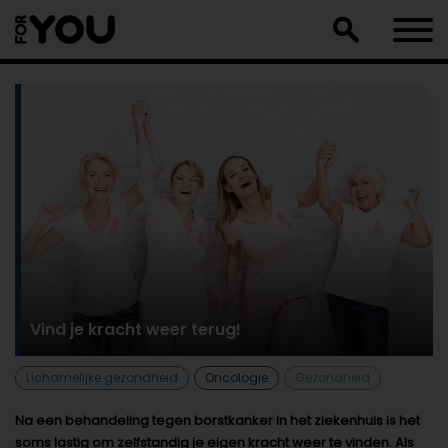
Doorgaan
naar
artikel
Vind je kracht weer terug!
Lichamelijke gezondheid
Oncologie
Gezondheid
Na een behandeling tegen borstkanker in het ziekenhuis is het
soms lastig om zelfstandig je eigen kracht weer te vinden. Als