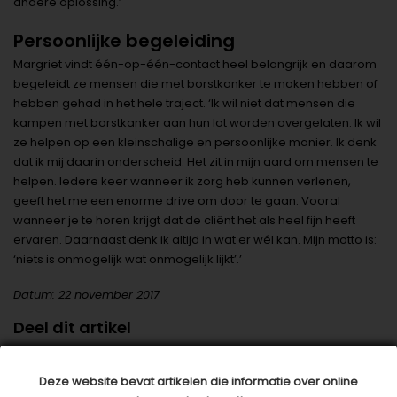
andere oplossing.’
Persoonlijke begeleiding
Margriet vindt één-op-één-contact heel belangrijk en daarom
begeleidt ze mensen die met borstkanker te maken hebben of
hebben gehad in het hele traject. ‘Ik wil niet dat mensen die
kampen met borstkanker aan hun lot worden overgelaten. Ik wil
ze helpen op een kleinschalige en persoonlijke manier. Ik denk
dat ik mij daarin onderscheid. Het zit in mijn aard om mensen te
helpen. Iedere keer wanneer ik zorg heb kunnen verlenen,
geeft het me een enorme drive om door te gaan. Vooral
wanneer je te horen krijgt dat de cliënt het als heel fijn heeft
ervaren. Daarnaast denk ik altijd in wat er wél kan. Mijn motto is:
‘niets is onmogelijk wat onmogelijk lijkt’.’
Datum: 22 november 2017
Deel dit artikel
Deze website bevat artikelen die informatie over online
Dit artikel is tot stand gekomen in samenwerking met: