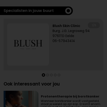
Specialisten in jouw buurt
1/5
Blush Skin Clinic
Burg. J.G. Legroweg 94
9761TD Eelde
06-57943414
Ook interessant voor jou
Protonentherapie bij borstkanker
Wanneer borstkanker wordt vastgesteld,
staat je wereld op zijn kop. Er komt enorm