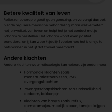
Betere kwaliteit van leven
Reflexzonetherapie geeft geen genezing, en vervangt dus ook
niet de reguliere medische behandeling, maar wél verbetert
het je kwaliteit van leven en helpt het je het contact met je
lichaam te herstellen. Het lichaam wordt even positief
benaderd, en jij kan weer (tijdelijk) voelen hoe het is om je te
ontspannen in het lijf dat zoveel meemaakt.
Andere klachten
Andere klachten waar reflexologie kan helpen, zijn onder meer:
Hormonale klachten zoals
menstruatiestoornissen, PMS,
overgangsklachten
Zwangerschapsklachten zoals misselijkheid,
oedeem, bekkenpijn
Klachten van baby’s zoals: reflux,
darmkrampjes, moeilijk slapen, tandjes krijgen