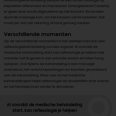
reflexologiebehandeling bestaat uit een lichte massage op
bepaalde reflexzones en meridianen (energiebanen) waarbij
er geen druk wordt uitgeoefend op het lichaam. Bovendien
duurt de massage kort, om het lichaam niet te belasten. Dat
moet per slot van rekening al hard genoeg werken.
Verschillende momenten
Op de verschillende momenten in het ziekteproces kan een
reflexologiebehandeling worden ingezet. Al voordat de
medische behandeling start, kan reflexologie je helpen wat
mentale rust te geven in een periode waarin emoties hoog
oplopen. Ook tijdens de behandeling is een massage
waardevol, het verlicht bijwerkingen en klachten gerelateerd
aan de behandeling. Maar ook na het medische
behandeltraject helpt reflexologie de afvalstoffen af te voeren
en het herstelproces verder te stimuleren.
Al voordat de medische behandeling
start, kan reflexologie je helpen