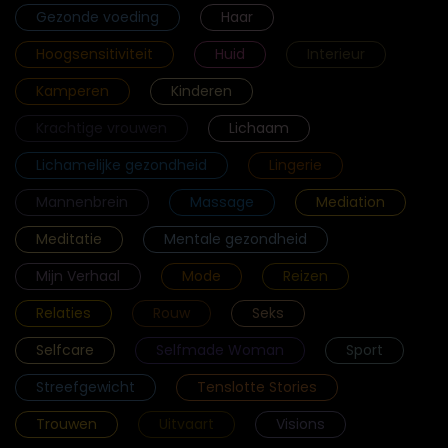
Gezonde voeding
Haar
Hoogsensitiviteit
Huid
Interieur
Kamperen
Kinderen
Krachtige vrouwen
Lichaam
Lichamelijke gezondheid
Lingerie
Mannenbrein
Massage
Mediation
Meditatie
Mentale gezondheid
Mijn Verhaal
Mode
Reizen
Relaties
Rouw
Seks
Selfcare
Selfmade Woman
Sport
Streefgewicht
Tenslotte Stories
Trouwen
Uitvaart
Visions