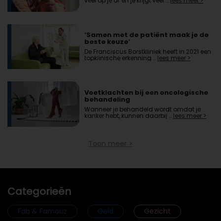
veel op je af en je krijgt veel …
lees meer >
‘Samen met de patiënt maak je de
beste keuze’
De Franciscus Borstkliniek heeft in 2021 een
topklinische erkenning …
lees meer >
Voetklachten bij een oncologische
behandeling
Wanneer je behandeld wordt omdat je
kanker hebt, kunnen daarbij …
lees meer >
Toon meer >
Categorieën
Fab & Famouz
Geld
Gezicht