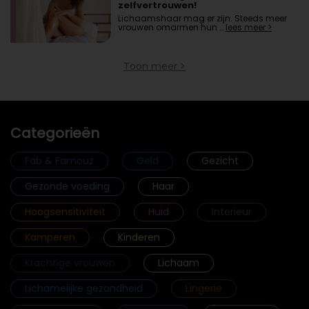
zelfvertrouwen!
Lichaamshaar mag er zijn. Steeds meer
vrouwen omarmen hun …
lees meer >
Toon meer >
Categorieën
Fab & Famouz
Geld
Gezicht
Gezonde voeding
Haar
Hoogsensitiviteit
Huid
Interieur
Kamperen
Kinderen
Krachtige vrouwen
Lichaam
Lichamelijke gezondheid
Lingerie