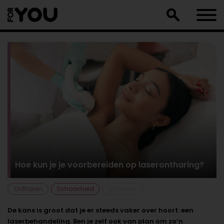
Doorgaan
naar
artikel
Hoe kun je je voorbereiden op laserontharing?
Ontharen
Schoonheid
Lichaam
De kans is groot dat je er steeds vaker over hoort: een
laserbehandeling. Ben je zelf ook van plan om zo’n