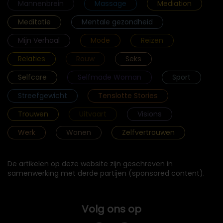
Mannenbrein
Massage
Mediation
Meditatie
Mentale gezondheid
Mijn Verhaal
Mode
Reizen
Relaties
Rouw
Seks
Selfcare
Selfmade Woman
Sport
Streefgewicht
Tenslotte Stories
Trouwen
Uitvaart
Visions
Werk
Wonen
Zelfvertrouwen
De artikelen op deze website zijn geschreven in
samenwerking met derde partijen (sponsored content).
Volg ons op