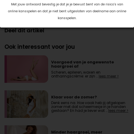
aan als je de behandeling eng vindt, zodat de specialist hier
Met jouw antwoord bevestig je dat je je bewust bent van de risico’s van
rekening mee kan houden.
online kansspelen en dat je niet bent uitgesloten van deelname aan online
kansspelen.
Datum: 29 januari 2024
Deel dit artikel
Ook interessant voor jou
Voorgoed van je ongewenste
haargroei af
Scheren, epileren, waxen en
ontharingscrème: er zijn …
lees meer >
Klaar voor de zomer?
Denk eens na. Hoe vaak heb jij afgelopen
zomer met dat scheermesje in je handen
gestaan? En had je liever wat …
lees meer >
Minder haargroei, meer