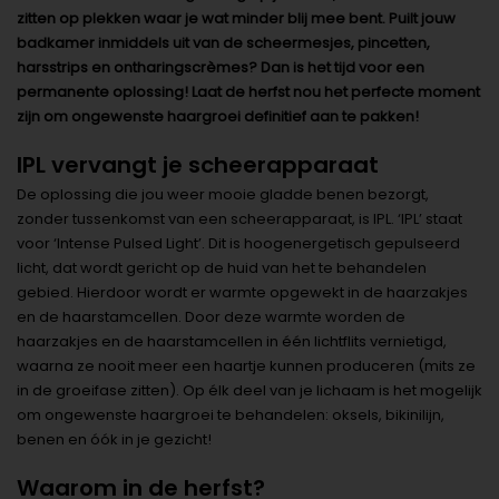
zitten op plekken waar je wat minder blij mee bent. Puilt jouw
badkamer inmiddels uit van de scheermesjes, pincetten,
harsstrips en ontharingscrèmes? Dan is het tijd voor een
permanente oplossing! Laat de herfst nou het perfecte moment
zijn om ongewenste haargroei definitief aan te pakken!
IPL vervangt je scheerapparaat
De oplossing die jou weer mooie gladde benen bezorgt,
zonder tussenkomst van een scheerapparaat, is IPL. ‘IPL’ staat
voor ‘Intense Pulsed Light’. Dit is hoogenergetisch gepulseerd
licht, dat wordt gericht op de huid van het te behandelen
gebied. Hierdoor wordt er warmte opgewekt in de haarzakjes
en de haarstamcellen. Door deze warmte worden de
haarzakjes en de haarstamcellen in één lichtflits vernietigd,
waarna ze nooit meer een haartje kunnen produceren (mits ze
in de groeifase zitten). Op élk deel van je lichaam is het mogelijk
om ongewenste haargroei te behandelen: oksels, bikinilijn,
benen en óók in je gezicht!
Waarom in de herfst?