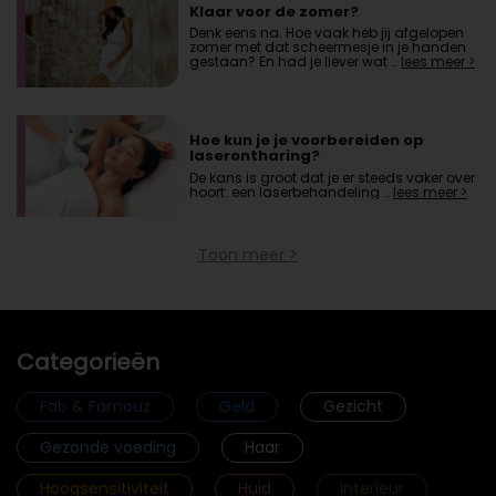
Klaar voor de zomer?
Denk eens na. Hoe vaak heb jij afgelopen
zomer met dat scheermesje in je handen
gestaan? En had je liever wat …
lees meer >
Hoe kun je je voorbereiden op
laserontharing?
De kans is groot dat je er steeds vaker over
hoort: een laserbehandeling …
lees meer >
Toon meer >
Categorieën
Fab & Famouz
Geld
Gezicht
Gezonde voeding
Haar
Hoogsensitiviteit
Huid
Interieur