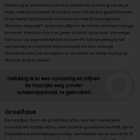
Hoewel jij je misschien pas druk maakt om je haargroei als je
weer met blote benen of in bikini over het strand gaat flaneren,
is de herfst hét perfecte moment om met IPL te beginnen.
Waarom eigenlijk? Je benen zitten in de herfst verstopt in lange
broeken. Hierdoor komt er geen zonlicht op je huid. Vanwege
het risico op pigmentvlekken na een IPL-behandeling is het
verstandig om zonlicht (bijvoorbeeld via een zonnige
strandvakantie) te vermijden. In de herfst en winter hoef je je
dus niet druk te maken.
Gelukkig is er een oplossing en blijven
de haartjes weg zonder
scheerapparaat te gebruiken
Groeifase
De haartjes die in de groeifase zitten, worden verwijderd.
Doordat elk haartje zich in een andere groeifase bevindt, zijn er
meerdere behandelingen nodig. Gemiddeld zijn er zo’n 8 tot 10