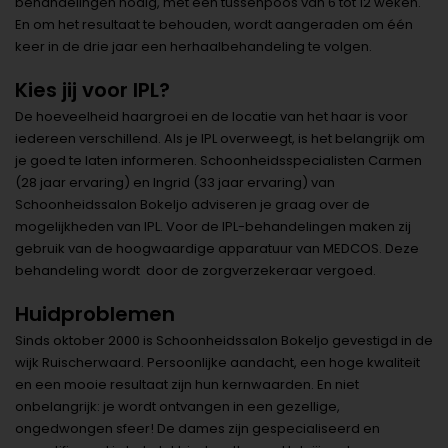
behandelingen nodig, met een tussenpoos van 6 tot 12 weken.
En om het resultaat te behouden, wordt aangeraden om één
keer in de drie jaar een herhaalbehandeling te volgen.
Kies jij voor IPL?
De hoeveelheid haargroei en de locatie van het haar is voor
iedereen verschillend. Als je IPL overweegt, is het belangrijk om
je goed te laten informeren. Schoonheidsspecialisten Carmen
(28 jaar ervaring) en Ingrid (33 jaar ervaring) van
Schoonheidssalon Bokeljo adviseren je graag over de
mogelijkheden van IPL. Voor de IPL-behandelingen maken zij
gebruik van de hoogwaardige apparatuur van MEDCOS. Deze
behandeling wordt door de zorgverzekeraar vergoed.
Huidproblemen
Sinds oktober 2000 is Schoonheidssalon Bokeljo gevestigd in de
wijk Ruischerwaard. Persoonlijke aandacht, een hoge kwaliteit
en een mooie resultaat zijn hun kernwaarden. En niet
onbelangrijk: je wordt ontvangen in een gezellige,
ongedwongen sfeer! De dames zijn gespecialiseerd en