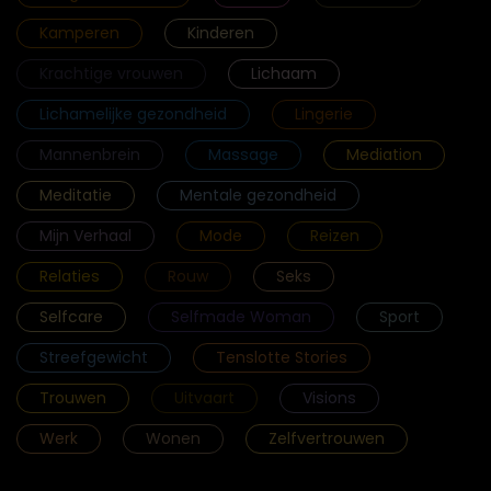
Kamperen
Kinderen
Krachtige vrouwen
Lichaam
Lichamelijke gezondheid
Lingerie
Mannenbrein
Massage
Mediation
Meditatie
Mentale gezondheid
Mijn Verhaal
Mode
Reizen
Relaties
Rouw
Seks
Selfcare
Selfmade Woman
Sport
Streefgewicht
Tenslotte Stories
Trouwen
Uitvaart
Visions
Werk
Wonen
Zelfvertrouwen