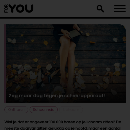
Doorgaan
naar
artikel
Zeg maar dag tegen je scheerapparaat!
Ontharen
Schoonheid
Lichaam
Wist je dat er ongeveer 100.000 haren op je lichaam zitten? De
meeste daarvan zitten gelukkig op je hoofd, maar een aantal