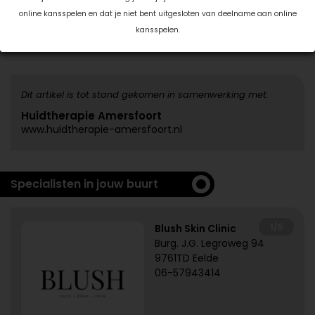
online kansspelen en dat je niet bent uitgesloten van deelname aan online
Datum: 22 maart 2019
kansspelen.
Deel dit artikel
Dit artikel is tot stand gekomen in samenwerking met:
Huidtherapie Amersfoort
www.huidtherapie-amersfoort.nl
Specialisten in jouw buurt
1/5
Blush Skin Clinic
Burg. J.G. Legroweg 94
9761TD Eelde
06-57943414