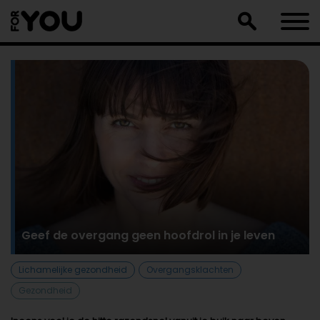
Doorgaan
naar
artikel
Geef de overgang geen hoofdrol in je leven
Lichamelijke gezondheid
Overgangsklachten
Gezondheid