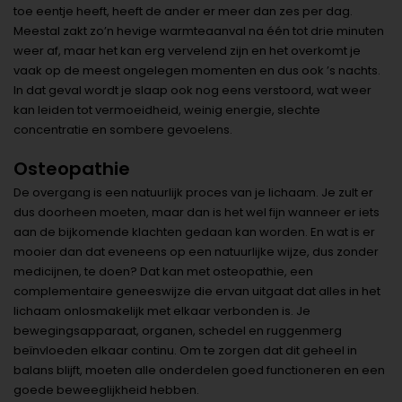
toe eentje heeft, heeft de ander er meer dan zes per dag.
Meestal zakt zo’n hevige warmteaanval na één tot drie minuten
weer af, maar het kan erg vervelend zijn en het overkomt je
vaak op de meest ongelegen momenten en dus ook ’s nachts.
In dat geval wordt je slaap ook nog eens verstoord, wat weer
kan leiden tot vermoeidheid, weinig energie, slechte
concentratie en sombere gevoelens.
Osteopathie
De overgang is een natuurlijk proces van je lichaam. Je zult er
dus doorheen moeten, maar dan is het wel fijn wanneer er iets
aan de bijkomende klachten gedaan kan worden. En wat is er
mooier dan dat eveneens op een natuurlijke wijze, dus zonder
medicijnen, te doen? Dat kan met osteopathie, een
complementaire geneeswijze die ervan uitgaat dat alles in het
lichaam onlosmakelijk met elkaar verbonden is. Je
bewegingsapparaat, organen, schedel en ruggenmerg
beïnvloeden elkaar continu. Om te zorgen dat dit geheel in
balans blijft, moeten alle onderdelen goed functioneren en een
goede beweeglijkheid hebben.