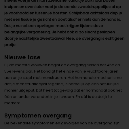
Ineens voel je de hitte razendsnel vanuit je buik naar boven
kruipen en even later voel je de eerste zweetdruppeltjes al op
je voorhoofd en tussen je borsten. Schijnbaar achteloos dep je
met een tissue je gezicht en doet alsof er niets aan de hand is.
Dat je nu net een opvlieger moet krijgen tijdens deze
belangrijke vergadering. Je hebt ook al zo slecht geslapen
door je nachtelijke zweetaanval. Nee, de overgang is echt geen
pretje.
Nieuwe fase
Bij de meeste vrouwen begint de overgang tussen het 45e en
55e levensjaar. Het kondigt het einde van je vruchtbare jaren
aan en je stopt met menstrueren. Het hormonale mechanisme
dat je menstruatiecycli regelde, is namelijk op een natuurlijke
manier uitgeput. Dat heeft tot gevolg dat er hormonaal ook het
één en ander verandert in je lichaam. En dát is duidelijk te
merken!
Symptomen overgang
De bekendste symptomen en gevolgen van de overgang zijn: