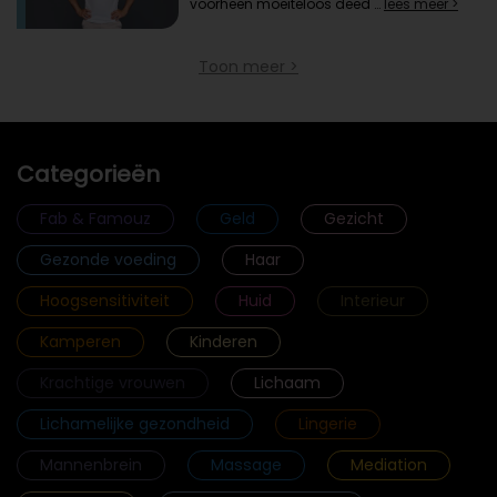
voorheen moeiteloos deed …
lees meer >
Toon meer >
Categorieën
Fab & Famouz
Geld
Gezicht
Gezonde voeding
Haar
Hoogsensitiviteit
Huid
Interieur
Kamperen
Kinderen
Krachtige vrouwen
Lichaam
Lichamelijke gezondheid
Lingerie
Mannenbrein
Massage
Mediation