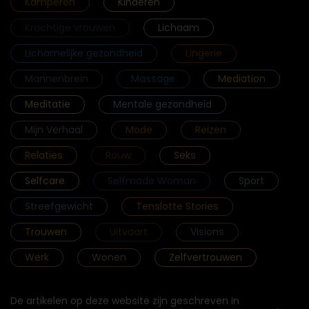
Kamperen
Kinderen
Krachtige vrouwen
Lichaam
Lichamelijke gezondheid
Lingerie
Mannenbrein
Massage
Mediation
Meditatie
Mentale gezondheid
Mijn Verhaal
Mode
Reizen
Relaties
Rouw
Seks
Selfcare
Selfmade Woman
Sport
Streefgewicht
Tenslotte Stories
Trouwen
Uitvaart
Visions
Werk
Wonen
Zelfvertrouwen
De artikelen op deze website zijn geschreven in