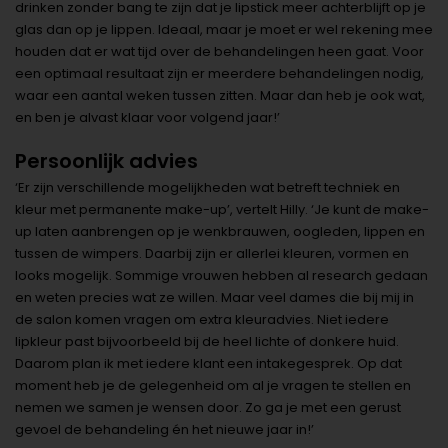
drinken zonder bang te zijn dat je lipstick meer achterblijft op je
glas dan op je lippen. Ideaal, maar je moet er wel rekening mee
houden dat er wat tijd over de behandelingen heen gaat. Voor
een optimaal resultaat zijn er meerdere behandelingen nodig,
waar een aantal weken tussen zitten. Maar dan heb je ook wat,
en ben je alvast klaar voor volgend jaar!’
Persoonlijk advies
‘Er zijn verschillende mogelijkheden wat betreft techniek en
kleur met permanente make-up’, vertelt Hilly. ‘Je kunt de make-
up laten aanbrengen op je wenkbrauwen, oogleden, lippen en
tussen de wimpers. Daarbij zijn er allerlei kleuren, vormen en
looks mogelijk. Sommige vrouwen hebben al research gedaan
en weten precies wat ze willen. Maar veel dames die bij mij in
de salon komen vragen om extra kleuradvies. Niet iedere
lipkleur past bijvoorbeeld bij de heel lichte of donkere huid.
Daarom plan ik met iedere klant een intakegesprek. Op dat
moment heb je de gelegenheid om al je vragen te stellen en
nemen we samen je wensen door. Zo ga je met een gerust
gevoel de behandeling én het nieuwe jaar in!’