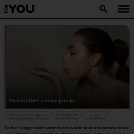
Doorgaan
naar
artikel
Stralend het nieuwe jaar in
Permanente make-up
Schoonheid
Huid
De feestdagen staan voor de deur; voor veel vrouwen de reden