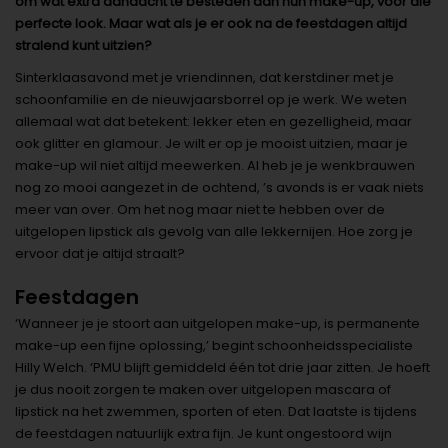
om wat extra aandacht te besteden aan hun make-up, voor die
perfecte look. Maar wat als je er ook na de feestdagen altijd
stralend kunt uitzien?
Sinterklaasavond met je vriendinnen, dat kerstdiner met je
schoonfamilie en de nieuwjaarsborrel op je werk. We weten
allemaal wat dat betekent: lekker eten en gezelligheid, maar
ook glitter en glamour. Je wilt er op je mooist uitzien, maar je
make-up wil niet altijd meewerken. Al heb je je wenkbrauwen
nog zo mooi aangezet in de ochtend, ’s avonds is er vaak niets
meer van over. Om het nog maar niet te hebben over de
uitgelopen lipstick als gevolg van alle lekkernijen. Hoe zorg je
ervoor dat je altijd straalt?
Feestdagen
‘Wanneer je je stoort aan uitgelopen make-up, is permanente
make-up een fijne oplossing,’ begint schoonheidsspecialiste
Hilly Welch. ‘PMU blijft gemiddeld één tot drie jaar zitten. Je hoeft
je dus nooit zorgen te maken over uitgelopen mascara of
lipstick na het zwemmen, sporten of eten. Dat laatste is tijdens
de feestdagen natuurlijk extra fijn. Je kunt ongestoord wijn