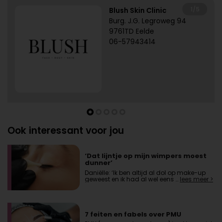
1/5
Blush Skin Clinic
Burg. J.G. Legroweg 94
9761TD Eelde
06-57943414
Ook interessant voor jou
‘Dat lijntje op mijn wimpers moest
dunner’
Daniëlle: ‘Ik ben altijd al dol op make-up
geweest en ik had al wel eens …
lees meer >
7 feiten en fabels over PMU