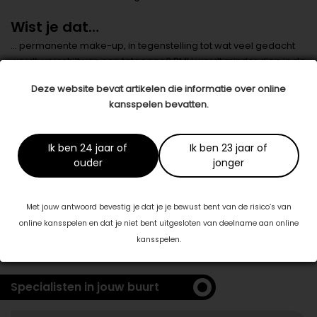
Wist je dat…
… permanente make-up, in tegenstelling tot wat veel gedacht
wordt, verschilt van een tatoeage? PMU wordt minder diep in de
huid aangebracht dan de inkt bij een tatoeage. Daardoor
Deze website bevat artikelen die informatie over online
vervaagt de make-up na een aantal jaren weer.
kansspelen bevatten.
Datum: 06 december 2022
Deel dit artikel
Ik ben 24 jaar of
Ik ben 23 jaar of
ouder
jonger
Dit artikel is tot stand gekomen in samenwerking met:
Met jouw antwoord bevestig je dat je je bewust bent van de risico’s van
Beauty By Hilly
online kansspelen en dat je niet bent uitgesloten van deelname aan online
www.beautybyhilly.nl
kansspelen.
Specialisten in jouw buurt