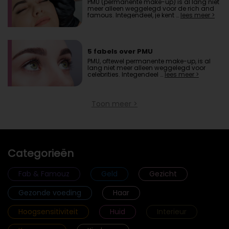
PMU (permanente make-up) is al lang niet
meer alleen weggelegd voor de rich and
famous. Integendeel, je kent …
lees meer >
5 fabels over PMU
PMU, oftewel permanente make-up, is al
lang niet meer alleen weggelegd voor
celebrities. Integendeel …
lees meer >
Toon meer >
Categorieën
Fab & Famouz
Geld
Gezicht
Gezonde voeding
Haar
Hoogsensitiviteit
Huid
Interieur