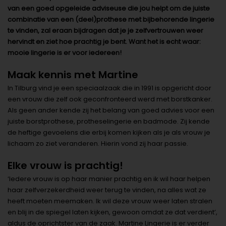
van een goed opgeleide adviseuse die jou helpt om de juiste
combinatie van een (deel)prothese met bijbehorende lingerie
te vinden, zal eraan bijdragen dat je je zelfvertrouwen weer
hervindt en ziet hoe prachtig je bent. Want het is echt waar:
mooie lingerie is er voor iedereen!
Maak kennis met Martine
In Tilburg vind je een speciaalzaak die in 1991 is opgericht door
een vrouw die zelf ook geconfronteerd werd met borstkanker.
Als geen ander kende zij het belang van goed advies voor een
juiste borstprothese, protheselingerie en badmode. Zij kende
de heftige gevoelens die erbij komen kijken als je als vrouw je
lichaam zo ziet veranderen. Hierin vond zij haar passie.
Elke vrouw is prachtig!
‘Iedere vrouw is op haar manier prachtig en ik wil haar helpen
haar zelfverzekerdheid weer terug te vinden, na alles wat ze
heeft moeten meemaken. Ik wil deze vrouw weer laten stralen
en blij in de spiegel laten kijken, gewoon omdat ze dat verdient’,
aldus de oprichtster van de zaak. Martine Lingerie is er verder