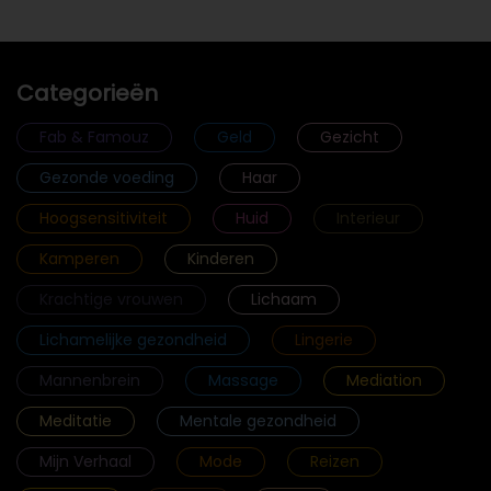
Categorieën
Fab & Famouz
Geld
Gezicht
Gezonde voeding
Haar
Hoogsensitiviteit
Huid
Interieur
Kamperen
Kinderen
Krachtige vrouwen
Lichaam
Lichamelijke gezondheid
Lingerie
Mannenbrein
Massage
Mediation
Meditatie
Mentale gezondheid
Mijn Verhaal
Mode
Reizen