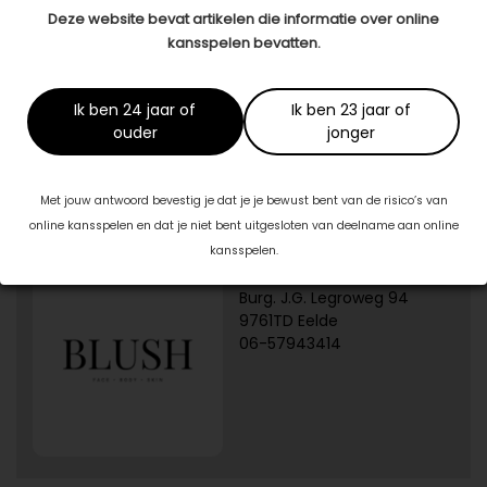
Deze website bevat artikelen die informatie over online
kansspelen bevatten.
Dit artikel is tot stand gekomen in samenwerking met:
Martine Lingerie
Ik ben 24 jaar of
Ik ben 23 jaar of
www.martinelingerie.nl
ouder
jonger
Met jouw antwoord bevestig je dat je je bewust bent van de risico’s van
Specialisten in jouw buurt
online kansspelen en dat je niet bent uitgesloten van deelname aan online
kansspelen.
1/5
Blush Skin Clinic
Burg. J.G. Legroweg 94
9761TD Eelde
06-57943414