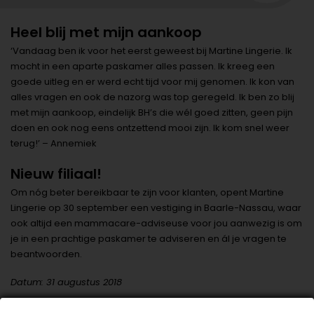
Heel blij met mijn aankoop
‘Vandaag ben ik voor het eerst geweest bij Martine Lingerie. Ik
mocht in een aparte paskamer alles passen. Ik kreeg een
goede uitleg en er werd echt tijd voor mij genomen. Ik kon van
alles vragen en ook de nazorg was top geregeld. Ik ben zo blij
met mijn aankoop, eindelijk BH’s die wél goed zitten, geen pijn
doen en ook nog eens ontzettend mooi zijn. Ik kom snel weer
terug!’ – Annemiek
Nieuw filiaal!
Om nóg beter bereikbaar te zijn voor klanten, opent Martine
Lingerie op 30 september een vestiging in Baarle-Nassau, waar
ook altijd een mammacare-adviseuse voor jou aanwezig is om
je in een prachtige paskamer te adviseren en ál je vragen te
beantwoorden.
Datum: 31 augustus 2018
Deel dit artikel