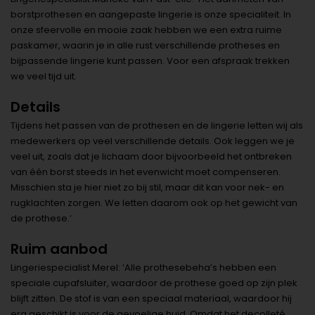
borstprothesen en aangepaste lingerie is onze specialiteit. In
onze sfeervolle en mooie zaak hebben we een extra ruime
paskamer, waarin je in alle rust verschillende protheses en
bijpassende lingerie kunt passen. Voor een afspraak trekken
we veel tijd uit.
Details
Tijdens het passen van de prothesen en de lingerie letten wij als
medewerkers op veel verschillende details. Ook leggen we je
veel uit, zoals dat je lichaam door bijvoorbeeld het ontbreken
van één borst steeds in het evenwicht moet compenseren.
Misschien sta je hier niet zo bij stil, maar dit kan voor nek- en
rugklachten zorgen. We letten daarom ook op het gewicht van
de prothese.’
Ruim aanbod
Lingeriespecialist Merel: ‘Alle prothesebeha’s hebben een
speciale cupafsluiter, waardoor de prothese goed op zijn plek
blijft zitten. De stof is van een speciaal materiaal, waardoor hij
erg geschikt is voor de gevoelige huid. Omdat het decolleté