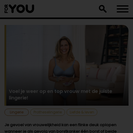
Doorgaan
naar
artikel
Voel je weer op en top vrouw met de juiste
lingerie!
Lingerie
Protheselingerie
Liefde & leven
Je gevoel van vrouwelijkheid kan een flinke deuk oplopen
wanneer je als gevolg van borstkanker één borst of beide