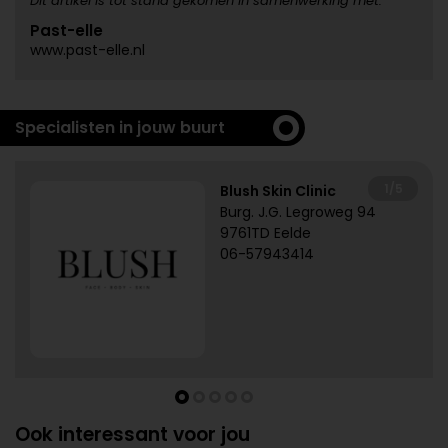
Dit artikel is tot stand gekomen in samenwerking met:
Past-elle
www.past-elle.nl
Specialisten in jouw buurt
1/5
Blush Skin Clinic
Burg. J.G. Legroweg 94
9761TD Eelde
06-57943414
Ook interessant voor jou