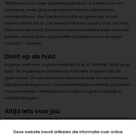
‘Wat ben ik toch weer geweldig geholpen. Ik kwam voor een
zwempak, maar ging weg met een tankini, beha én een
zwemprothese. Hier ben ik door jullie op gewezen, ik wist
helemaal niet dat er ook zwemprotheses waren! Ook aan mijn
man werd gedacht: tijdens het wachten totdat ik klaar was met
passen, kreeg hij een kopje koffie. Dankjewel voor de super
service!’ – Arienne
Dicht op de huid
Lingerie: niets is er zo persoonlijk en zit er zo letterlijk ‘dicht op je
huid’. De lingeriespecialisten van Past-elle snappen dat als
geen ander. Om jou te kunnen adviseren over borstprothesen,
bijpassende lingerie en chloorbestendige badmode, proberen
ze jouw wensen, verlangens en vragen zo goed mogelijk in
kaart te brengen.
Altijd iets voor jou
Of jouw wens nou functioneel, comfortabel of verleidelijk is (of
een combinatie hiervan): er zit áltijd iets voor jou bij! Want
Deze website bevat artikelen die informatie over online
omdat geen enkele vrouw hetzelfde is, is er ruim voldoende