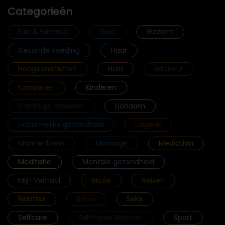
Categorieën
Fab & Famouz
Geld
Gezicht
Gezonde voeding
Haar
Hoogsensitiviteit
Huid
Interieur
Kamperen
Kinderen
Krachtige vrouwen
Lichaam
Lichamelijke gezondheid
Lingerie
Mannenbrein
Massage
Mediation
Meditatie
Mentale gezondheid
Mijn Verhaal
Mode
Reizen
Relaties
Rouw
Seks
Selfcare
Selfmade Woman
Sport