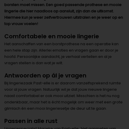
borsten moet missen. Een goed passende prothese en mooie
lingerie die hier naadloos op aansluit, zijn dan de uitkomst.
Hiermee kun je weer zelfvertrouwen uitstralen en je weer op en
top vrouw voelen!
Comfortabele en mooie lingerie
Het aanschaffen van een borstprothese na een operatie kan
een hele stap zijn. Allerlei emoties en vragen gaan er door je
hoofd. Persoonlijke aandacht, je verhaal vertellen en al je
vragen stellen is dan wat je wilt.
Antwoorden op ál je vragen
Bij lingeriezaak Past-elle is er daarom vanzelfsprekend ruimte
voor al jouw vragen. Natuurlijk wil je dat jouw nieuwe lingerie
naast comfortabel er ook mooi uitziet. Misschien is het nu nog
ondenkbaar, maar het is écht mogelijk om weer met een grote
glimlach én een mooi lingeriesetje de deur uit te gaan.
Passen in alle rust
Lingeriespecialist Marieke van Past-elle: ‘Het aanmeten van