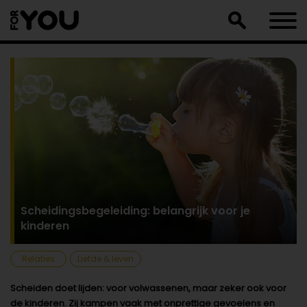
Doorgaan
naar
artikel
Scheidingsbegeleiding: belangrijk voor je
kinderen
Relaties
Liefde & leven
Scheiden doet lijden: voor volwassenen, maar zeker ook voor
de kinderen. Zij kampen vaak met onprettige gevoelens en