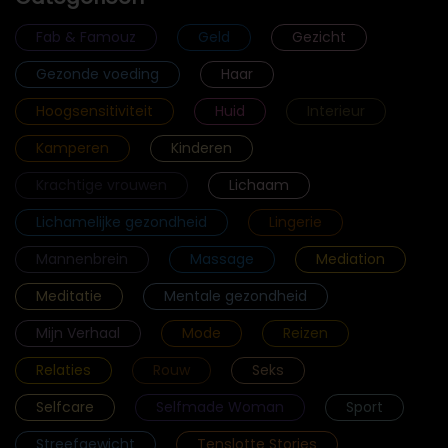
Fab & Famouz
Geld
Gezicht
Gezonde voeding
Haar
Hoogsensitiviteit
Huid
Interieur
Kamperen
Kinderen
Krachtige vrouwen
Lichaam
Lichamelijke gezondheid
Lingerie
Mannenbrein
Massage
Mediation
Meditatie
Mentale gezondheid
Mijn Verhaal
Mode
Reizen
Relaties
Rouw
Seks
Selfcare
Selfmade Woman
Sport
Streefgewicht
Tenslotte Stories