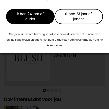
Praktijk Aventurijn
www.therapieaventurijn.nl
Ik ben 24 jaar of
Ik ben 23 jaar of
ouder
jonger
Specialisten in jouw buurt
Met jouw antwoord bevestig je dat je je bewust bent van de risico’s van
1/5
Blush Skin Clinic
online kansspelen en dat je niet bent uitgesloten van deelname aan online
Burg. J.G. Legroweg 94
kansspelen.
9761TD Eelde
06-57943414
Ook interessant voor jou