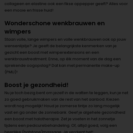
collageen en elastine ook een fikse oppepper geeft? Alles voor
een mooie en frisse huid!
Wonderschone wenkbrauwen en
wimpers
Staan volle, lange wimpers en volle wenkbrauwen ook op jouw
wensenlijstje? Je geeft de belangrijkste kenmerken van je
gezicht een boost met wimperextensions en een
wenkbrauwtreatment. Enne, op élk moment van de dag een
sprekende oogopslag? Dat kan met permanente make-up
(PMU)!
Boost je gezondheid!
Nu je toch bezig bent om jezelf in de watten te leggen, kun je net
zo goed gebruikmaken van de rest van het aanbod. Kiezen
wordt nog mogelijk! Houd je zomerse tintje zo lang mogelijk
vast en ga onder de zonnebank. Geef je algehele gezondheid
een boost met halotherapie. Zet je voeten in het zonnetje
tijdens een pedicurebehandeling. Of, altijd goed, volg een
heerlijke (hotstone)massage. Je verdient het!