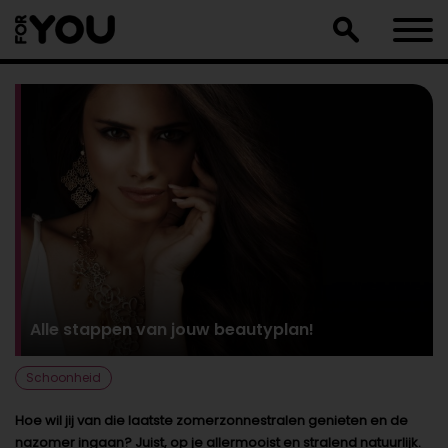
Doorgaan
naar
artikel
Alle stappen van jouw beautyplan!
Schoonheid
Hoe wil jij van die laatste zomerzonnestralen genieten en de
nazomer ingaan? Juist, op je allermooist en stralend natuurlijk.