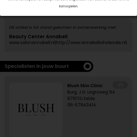
Deel dit artikel
kansspelen.
Dit artikel is tot stand gekomen in samenwerking met:
Beauty Center Annabell
www.salonannabell.nl|http://www.annabellwholesale.nl|
Specialisten in jouw buurt
1/5
Blush Skin Clinic
Burg. J.G. Legroweg 94
9761TD Eelde
06-57943414