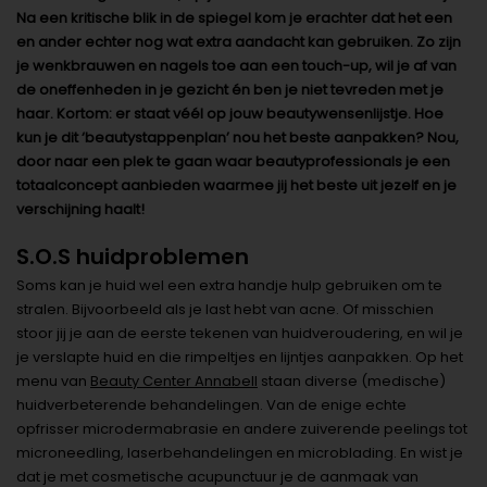
Na een kritische blik in de spiegel kom je erachter dat het een
en ander echter nog wat extra aandacht kan gebruiken. Zo zijn
je wenkbrauwen en nagels toe aan een touch-up, wil je af van
de oneffenheden in je gezicht én ben je niet tevreden met je
haar. Kortom: er staat véél op jouw beautywensenlijstje. Hoe
kun je dit ‘beautystappenplan’ nou het beste aanpakken? Nou,
door naar een plek te gaan waar beautyprofessionals je een
totaalconcept aanbieden waarmee jij het beste uit jezelf en je
verschijning haalt!
S.O.S huidproblemen
Soms kan je huid wel een extra handje hulp gebruiken om te
stralen. Bijvoorbeeld als je last hebt van acne. Of misschien
stoor jij je aan de eerste tekenen van huidveroudering, en wil je
je verslapte huid en die rimpeltjes en lijntjes aanpakken. Op het
menu van
Beauty Center Annabell
staan diverse (medische)
huidverbeterende behandelingen. Van de enige echte
opfrisser microdermabrasie en andere zuiverende peelings tot
microneedling, laserbehandelingen en microblading. En wist je
dat je met cosmetische acupunctuur je de aanmaak van