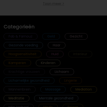
Toon meer >
Categorieën
Fab & Famouz
Geld
Gezicht
Gezonde voeding
Haar
Hoogsensitiviteit
Huid
Interieur
Kamperen
Kinderen
Krachtige vrouwen
Lichaam
Lichamelijke gezondheid
Lingerie
Mannenbrein
Massage
Mediation
Meditatie
Mentale gezondheid
Mijn Verhaal
Mode
Reizen