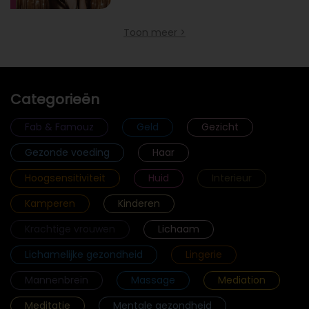
Toon meer >
Categorieën
Fab & Famouz
Geld
Gezicht
Gezonde voeding
Haar
Hoogsensitiviteit
Huid
Interieur
Kamperen
Kinderen
Krachtige vrouwen
Lichaam
Lichamelijke gezondheid
Lingerie
Mannenbrein
Massage
Mediation
Meditatie
Mentale gezondheid