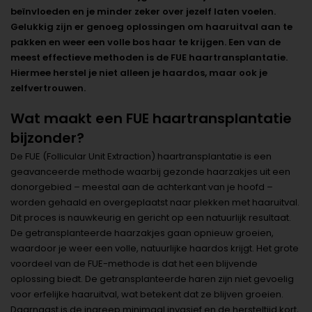
beïnvloeden en je minder zeker over jezelf laten voelen.
Gelukkig zijn er genoeg oplossingen om haaruitval aan te
pakken en weer een volle bos haar te krijgen. Een van de
meest effectieve methoden is de FUE haartransplantatie.
Hiermee herstel je niet alleen je haardos, maar ook je
zelfvertrouwen.
Wat maakt een FUE haartransplantatie
bijzonder?
De FUE (Follicular Unit Extraction) haartransplantatie is een
geavanceerde methode waarbij gezonde haarzakjes uit een
donorgebied – meestal aan de achterkant van je hoofd –
worden gehaald en overgeplaatst naar plekken met haaruitval.
Dit proces is nauwkeurig en gericht op een natuurlijk resultaat.
De getransplanteerde haarzakjes gaan opnieuw groeien,
waardoor je weer een volle, natuurlijke haardos krijgt. Het grote
voordeel van de FUE-methode is dat het een blijvende
oplossing biedt. De getransplanteerde haren zijn niet gevoelig
voor erfelijke haaruitval, wat betekent dat ze blijven groeien.
Daarnaast is de ingreep minimaal invasief en de hersteltijd kort,