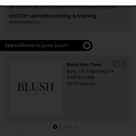
Dit artikel is tot stand gekomen in samenwerking met:
HOEZO? Leefstijlcoaching & training
www.hoezo.nu
Specialisten in jouw buurt
1/5
Blush Skin Clinic
Burg. J.G. Legroweg 94
9761TD Eelde
06-57943414