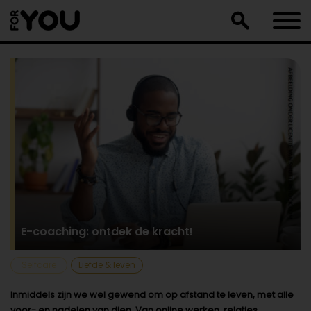
Doorgaan
naar
artikel
E-coaching: ontdek de kracht!
Selfcare
Liefde & leven
Inmiddels zijn we wel gewend om op afstand te leven, met alle
voor- en nadelen van dien. Van online werken, relaties