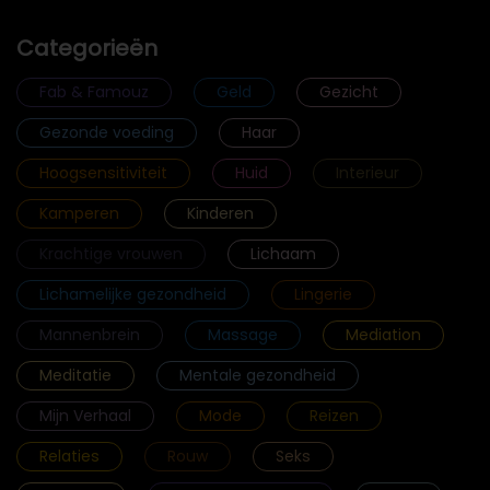
Categorieën
Fab & Famouz
Geld
Gezicht
Gezonde voeding
Haar
Hoogsensitiviteit
Huid
Interieur
Kamperen
Kinderen
Krachtige vrouwen
Lichaam
Lichamelijke gezondheid
Lingerie
Mannenbrein
Massage
Mediation
Meditatie
Mentale gezondheid
Mijn Verhaal
Mode
Reizen
Relaties
Rouw
Seks