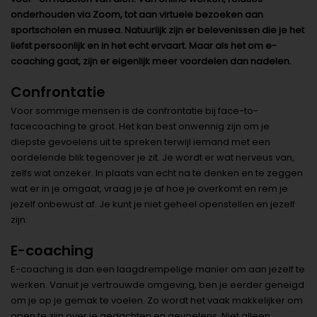
onderhouden via Zoom, tot aan virtuele bezoeken aan
sportscholen en musea. Natuurlijk zijn er belevenissen die je het
liefst persoonlijk en in het echt ervaart. Maar als het om e-
coaching gaat, zijn er eigenlijk meer voordelen dan nadelen.
Confrontatie
Voor sommige mensen is de confrontatie bij face-to-
facecoaching te groot. Het kan best onwennig zijn om je
diepste gevoelens uit te spreken terwijl iemand met een
oordelende blik tegenover je zit. Je wordt er wat nerveus van,
zelfs wat onzeker. In plaats van echt na te denken en te zeggen
wat er in je omgaat, vraag je je af hoe je overkomt en rem je
jezelf onbewust af. Je kunt je niet geheel openstellen en jezelf
zijn.
E-coaching
E-coaching is dan een laagdrempelige manier om aan jezelf te
werken. Vanuit je vertrouwde omgeving, ben je eerder geneigd
om je op je gemak te voelen. Zo wordt het vaak makkelijker om
open te zijn over je gedachten en gevoelens. Niet alleen