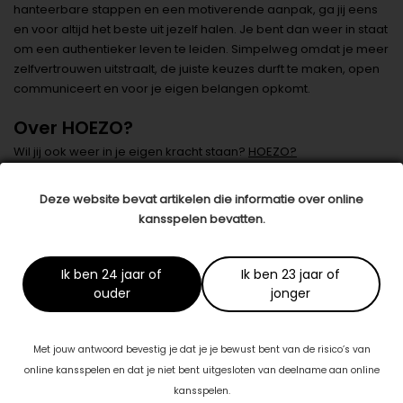
hanteerbare stappen en een motiverende aanpak, ga jij eens
en voor altijd het beste uit jezelf halen. Je bent dan weer in staat
om een authentieker leven te leiden. Simpelweg omdat je meer
zelfvertrouwen uitstraalt, de juiste keuzes durft te maken, open
communiceert en voor je eigen belangen opkomt.
Over HOEZO?
Wil jij ook weer in je eigen kracht staan?
HOEZO?
Leefstijlcoaching & training
geeft je graag de stok achter de
deur die je nodig hebt om gericht naar je doelen toe te werken.
Deze website bevat artikelen die informatie over online
Je krijgt inzicht in je eigen beperkende gedachten en leert hoe
kansspelen bevatten.
je deze kunt omvormen zodat je het leven weer naar jouw hand
kunt zetten. Benieuwd naar de mogelijkheden? Neem dan
gerust contact op voor een vrijblijvend kennismakingsgesprek
Ik ben 24 jaar of
Ik ben 23 jaar of
om te zien wat we voor jou kunnen betekenen.
ouder
jonger
Datum: 22 juni 2020
Met jouw antwoord bevestig je dat je je bewust bent van de risico’s van
Deel dit artikel
online kansspelen en dat je niet bent uitgesloten van deelname aan online
kansspelen.