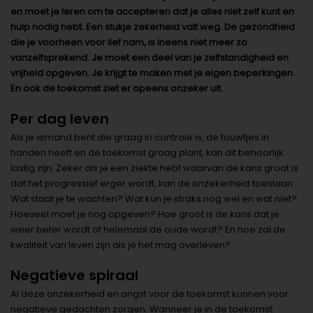
en moet je leren om te accepteren dat je alles niet zelf kunt en
hulp nodig hebt. Een stukje zekerheid valt weg. De gezondheid
die je voorheen voor lief nam, is ineens niet meer zo
vanzelfsprekend. Je moet een deel van je zelfstandigheid en
vrijheid opgeven. Je krijgt te maken met je eigen beperkingen.
En ook de toekomst ziet er opeens onzeker uit.
Per dag leven
Als je iemand bent die graag in controle is, de touwtjes in
handen heeft en de toekomst graag plant, kan dit behoorlijk
lastig zijn. Zeker als je een ziekte hebt waarvan de kans groot is
dat het progressief erger wordt, kan de onzekerheid toeslaan.
Wat staat je te wachten? Wat kun je straks nog wel en wat niet?
Hoeveel moet je nog opgeven? Hoe groot is de kans dat je
weer beter wordt of helemaal de oude wordt? En hoe zal de
kwaliteit van leven zijn als je het mag overleven?
Negatieve spiraal
Al deze onzekerheid en angst voor de toekomst kunnen voor
negatieve gedachten zorgen. Wanneer je in de toekomst