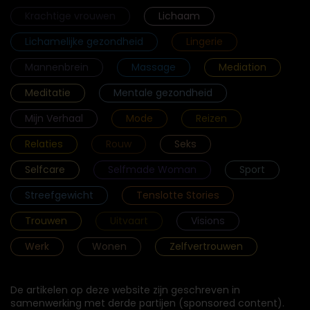
Krachtige vrouwen
Lichaam
Lichamelijke gezondheid
Lingerie
Mannenbrein
Massage
Mediation
Meditatie
Mentale gezondheid
Mijn Verhaal
Mode
Reizen
Relaties
Rouw
Seks
Selfcare
Selfmade Woman
Sport
Streefgewicht
Tenslotte Stories
Trouwen
Uitvaart
Visions
Werk
Wonen
Zelfvertrouwen
De artikelen op deze website zijn geschreven in
samenwerking met derde partijen (sponsored content).