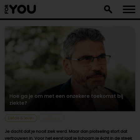
Doorgaan
naar
artikel
Hoe ga je om met een onzekere toekomst bij
ziekte?
Liefde & leven
Selfcare
Je dacht dat je nooit ziek werd. Maar dan plotseling stort dat
vertrouwen in. Voor het eerst laat je lichaam je écht in de steek