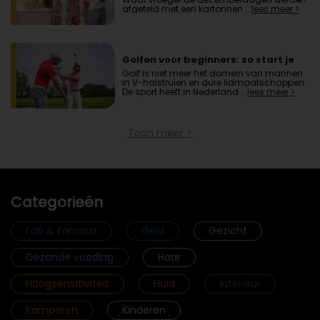
afgeteld met een kartonnen …
lees meer >
Golfen voor beginners: zo start je
Golf is niet meer het domein van mannen
in V-halstruien en dure lidmaatschappen.
De sport heeft in Nederland …
lees meer >
Toon meer >
Categorieën
Fab & Famouz
Geld
Gezicht
Gezonde voeding
Haar
Hoogsensitiviteit
Huid
Interieur
Kamperen
Kinderen