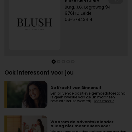
1/5
Blush Skin Clinic
Burg. J.G. Legroweg 94
9761TD Eelde
06-57943414
Ook interessant voor jou
De Kracht van Binnenuit
Een blijvende positieve gemoedstoestand
is geen kwestie van geluk, maar een
bewuste keuze waarbij …
lees meer >
Waarom de adventskalender
allang niet meer alleen voor
kinderen is
Waar vroeger de decemberdagen werden