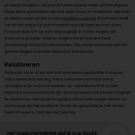
probeert te kijken, zie je je lichaam steeds meer achteruitgaan.
Maar deze gedachten zijn niet altijd zinvol of realistisch. Het trekt
je alleen maar verder in een
negatieve spiraal
. Bovendien leidt
het af van wat je op dat moment nog wél hebt en kunt doen.
Focus je daarom op een dag tegelijk. Er zullen dagen zijn
waarop je je beter voelt en dagen die je vooral in bed
doorbrengt. Dit kun je niet plannen, dus maak het beste van de
goede dagen wanneer deze zich aandienen.
Relativeren
Natuurlijk zal er af en toe toch een piekergedachte in sluipen.
Dat is helemaal niet erg. Het is volkomen normaal om je
afvragen of je nog kunt werken, op vakantie kunt of bij een
bepaald evenement kunt zijn. Maar probeer het zoveel mogelijk
te relativeren. Weeg de mogelijke uitkomsten tegen elkaar op
en focus je op het positieve. En als de gedachte je niet verder
helpt of reëel is, laat dan het dan los.
Het toekomstplaatje dat je in je hoofd