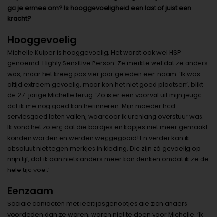
ga je ermee om? Is hooggevoeligheid een last of juist een
kracht?
Hooggevoelig
Michelle Kuiper is hooggevoelig. Het wordt ook wel HSP
genoemd: Highly Sensitive Person. Ze merkte wel dat ze anders
was, maar het kreeg pas vier jaar geleden een naam. ‘Ik was
altijd extreem gevoelig, maar kon het niet goed plaatsen’, blikt
de 27-jarige Michelle terug. ‘Zo is er een voorval uit mijn jeugd
dat ik me nog goed kan herinneren. Mijn moeder had
serviesgoed laten vallen, waardoor ik urenlang overstuur was.
Ik vond het zo erg dat die bordjes en kopjes niet meer gemaakt
konden worden en werden weggegooid! En verder kan ik
absoluut niet tegen merkjes in kleding. Die zijn zó gevoelig op
mijn lijf, dat ik aan niets anders meer kan denken omdat ik ze de
hele tijd voel.’
Eenzaam
Sociale contacten met leeftijdsgenootjes die zich anders
voordeden dan ze waren, waren niet te doen voor Michelle. ‘Ik