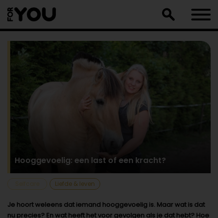
Doorgaan
naar
artikel
Hooggevoelig: een last of een kracht?
Selfcare
Liefde & leven
Je hoort weleens dat iemand hooggevoelig is. Maar wat is dat
nu precies? En wat heeft het voor gevolgen als je dat hebt? Hoe