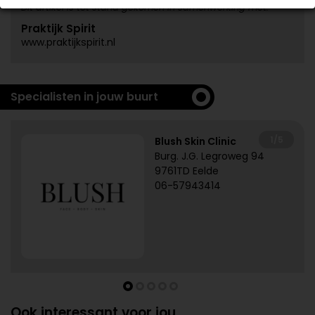
Dit artikel is tot stand gekomen in samenwerking met:
Praktijk Spirit
www.praktijkspirit.nl
Specialisten in jouw buurt
1/5
Blush Skin Clinic
Burg. J.G. Legroweg 94
9761TD Eelde
06-57943414
Ook interessant voor jou