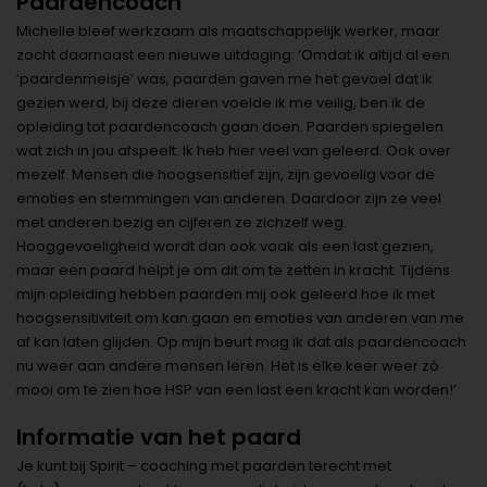
Paardencoach
Michelle bleef werkzaam als maatschappelijk werker, maar
zocht daarnaast een nieuwe uitdaging: ‘Omdat ik altijd al een
‘paardenmeisje’ was, paarden gaven me het gevoel dat ik
gezien werd, bij deze dieren voelde ik me veilig, ben ik de
opleiding tot paardencoach gaan doen. Paarden spiegelen
wat zich in jou afspeelt. Ik heb hier veel van geleerd. Ook over
mezelf. Mensen die hoogsensitief zijn, zijn gevoelig voor de
emoties en stemmingen van anderen. Daardoor zijn ze veel
met anderen bezig en cijferen ze zichzelf weg.
Hooggevoeligheid wordt dan ook vaak als een last gezien,
maar een paard helpt je om dit om te zetten in kracht. Tijdens
mijn opleiding hebben paarden mij ook geleerd hoe ik met
hoogsensitiviteit om kan gaan en emoties van anderen van me
af kan laten glijden. Op mijn beurt mag ik dat als paardencoach
nu weer aan andere mensen leren. Het is elke keer weer zó
mooi om te zien hoe HSP van een last een kracht kan worden!’
Informatie van het paard
Je kunt bij Spirit – coaching met paarden terecht met