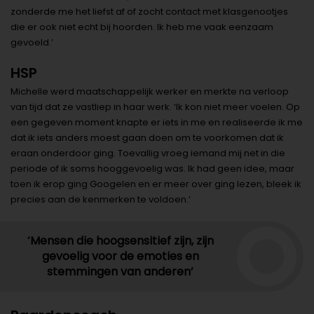
zonderde me het liefst af of zocht contact met klasgenootjes
die er ook niet echt bij hoorden. Ik heb me vaak eenzaam
gevoeld.’
HSP
Michelle werd maatschappelijk werker en merkte na verloop
van tijd dat ze vastliep in haar werk. ‘Ik kon niet meer voelen. Op
een gegeven moment knapte er iets in me en realiseerde ik me
dat ik iets anders moest gaan doen om te voorkomen dat ik
eraan onderdoor ging. Toevallig vroeg iemand mij net in die
periode of ik soms hooggevoelig was. Ik had geen idee, maar
toen ik erop ging Googelen en er meer over ging lezen, bleek ik
precies aan de kenmerken te voldoen.’
‘Mensen die hoogsensitief zijn, zijn
gevoelig voor de emoties en
stemmingen van anderen’