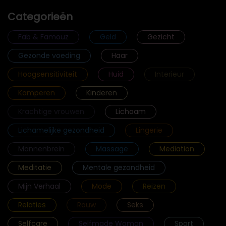
Categorieën
Fab & Famouz
Geld
Gezicht
Gezonde voeding
Haar
Hoogsensitiviteit
Huid
Interieur
Kamperen
Kinderen
Krachtige vrouwen
Lichaam
Lichamelijke gezondheid
Lingerie
Mannenbrein
Massage
Mediation
Meditatie
Mentale gezondheid
Mijn Verhaal
Mode
Reizen
Relaties
Rouw
Seks
Selfcare
Selfmade Woman
Sport