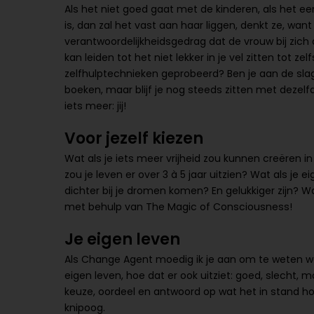
Als het niet goed gaat met de kinderen, als het ee
is, dan zal het vast aan haar liggen, denkt ze, wan
verantwoordelijkheidsgedrag dat de vrouw bij zich
kan leiden tot het niet lekker in je vel zitten tot ze
zelfhulptechnieken geprobeerd? Ben je aan de sl
boeken, maar blijf je nog steeds zitten met dezelfde 
iets meer: jij!
Voor jezelf kiezen
Wat als je iets meer vrijheid zou kunnen creëren in
zou je leven er over 3 à 5 jaar uitzien? Wat als je eig
dichter bij je dromen komen? En gelukkiger zijn? 
met behulp van The Magic of Consciousness!
Je eigen leven
Als Change Agent moedig ik je aan om te weten wat
eigen leven, hoe dat er ook uitziet: goed, slecht, m
keuze, oordeel en antwoord op wat het in stand ho
knipoog.