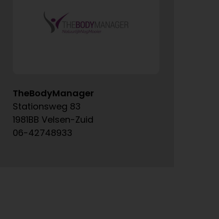
TheBodyManager
A
Stationsweg 83
Ke
1981BB Velsen-Zuid
15
06-42748933
06