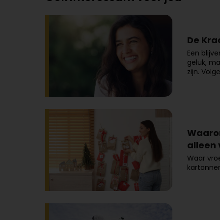
De Kra
Een blijv
geluk, ma
zijn. Vol
Waarom
alleen 
Waar vro
kartonnen