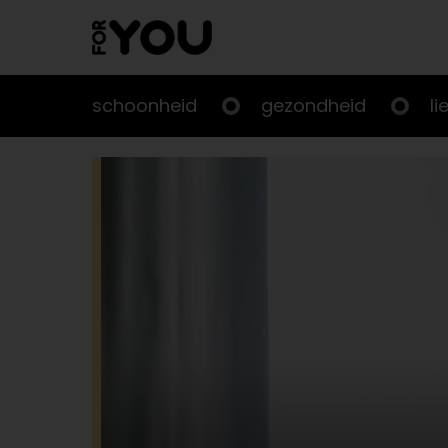
Doorgaan
naar
artikel
schoonheid
gezondheid
li