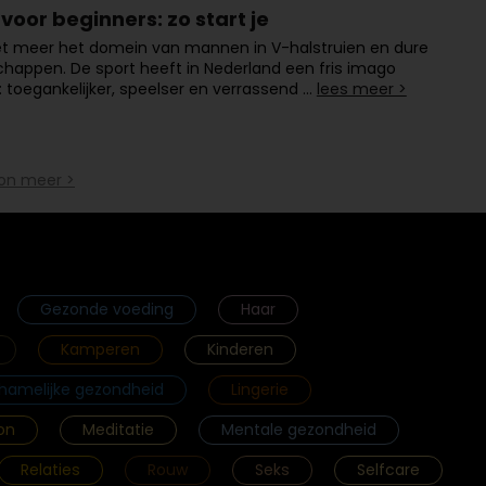
voor beginners: zo start je
iet meer het domein van mannen in V-halstruien en dure
happen. De sport heeft in Nederland een fris imago
 toegankelijker, speelser en verrassend …
lees meer >
on meer >
Gezonde voeding
Haar
Kamperen
Kinderen
chamelijke gezondheid
Lingerie
on
Meditatie
Mentale gezondheid
Relaties
Rouw
Seks
Selfcare