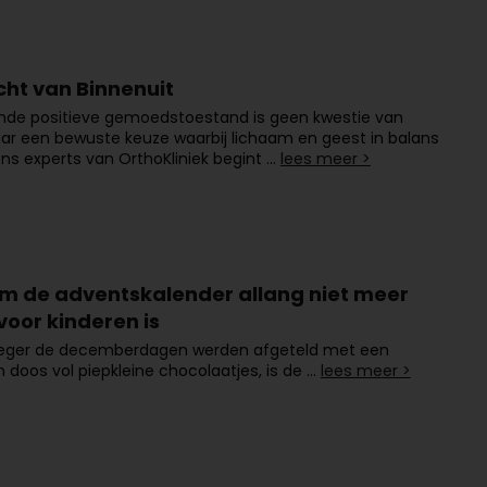
cht van Binnenuit
ende positieve gemoedstoestand is geen kwestie van
ar een bewuste keuze waarbij lichaam en geest in balans
gens experts van OrthoKliniek begint …
lees meer >
 de adventskalender allang niet meer
voor kinderen is
eger de decemberdagen werden afgeteld met een
 doos vol piepkleine chocolaatjes, is de …
lees meer >