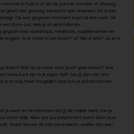
n rommel in huis is of als de partner somber of afwezig
t ze geeft niet genoeg aandacht aan iedereen. Dit is het
 draagt. Op een gegeven moment loopt ze erin vast. Dit
lfs een burn-out. Heb je al verschillende
ag gegaan met workshops, meditatie, supplementen en
vragen: ‘Is er meer in het leven?’ of ‘Mis ik iets?’ Ja, er is
 je leven? Wat als je meer voor jezelf gaat kiezen? Hoe
en baas kunt zijn in je eigen tijd? Zou jij dan niet iets
Wat is er nog meer mogelijk? Daar kun je achter komen
 je weet en te erkennen dat jij de maker bent van je
ooi en/of lelijk. Alles wat jou belemmert, komt door jouw
udt. Goed nieuws: dit kan veranderen; sneller dan een