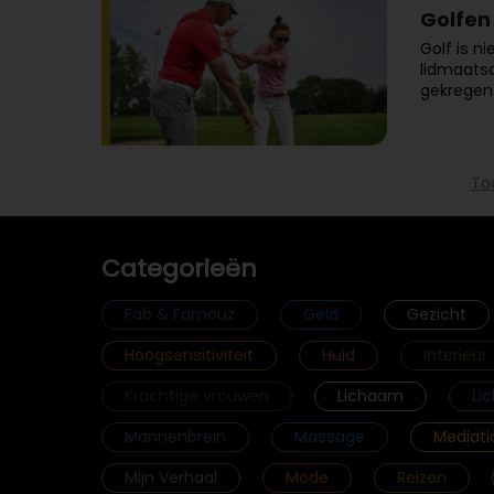
Golfen 
Golf is n
lidmaatsc
gekregen:
To
Categorieën
Fab & Famouz
Geld
Gezicht
Hoogsensitiviteit
Huid
Interieur
Krachtige vrouwen
Lichaam
Li
Mannenbrein
Massage
Mediati
Mijn Verhaal
Mode
Reizen