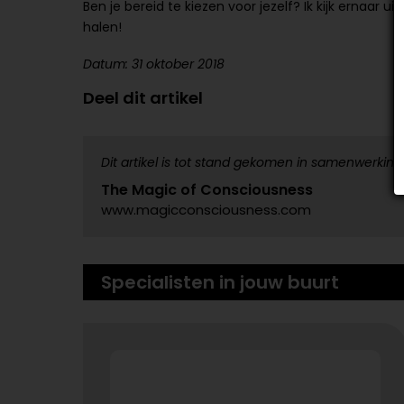
Ben je bereid te kiezen voor jezelf? Ik kijk ernaar
halen!
Datum: 31 oktober 2018
Deel dit artikel
Dit artikel is tot stand gekomen in samenwerking
The Magic of Consciousness
www.magicconsciousness.com
Specialisten in jouw buurt