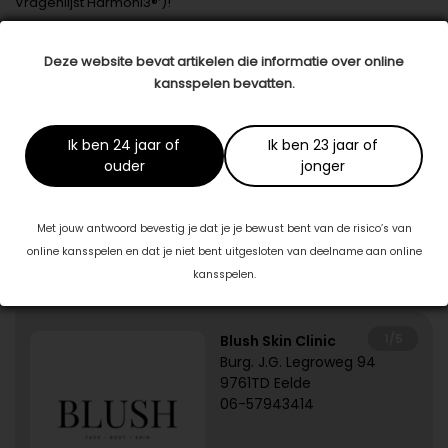
Vragenlijst Harmoni3®’)!
Datum: 18 januari 2019
Deze website bevat artikelen die informatie over online
Deel dit artikel
kansspelen bevatten.
Ik ben 24 jaar of
Ik ben 23 jaar of
Dit artikel is tot stand gekomen in samenwerking met:
ouder
jonger
Praktijk Gele Ster
www.gele-ster.nl
Met jouw antwoord bevestig je dat je je bewust bent van de risico’s van
online kansspelen en dat je niet bent uitgesloten van deelname aan online
Specialisten in jouw buurt
kansspelen.
1/5
Blush Skin Clinic
Burg. J.G. Legroweg 94
9761TD Eelde
06-57943414