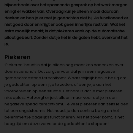
bijvoorbeeld over het spannende gesprek op het werk morgen
en ligt er wakker van. Overdag kun je alleen maar daaraan
denken en ben je er met je gedachten niet bij. Je functioneert er
niet goed door en krijgt er ook geen innerlijke rust van. Wat het
extra moeilijk maakt, is dat piekeren vaak op de automatische
piloot gebeurt. Zonder dat je het in de gaten hebt, overkomt het
je.
Piekeren
‘Piekeren’ houdt in dat je alleen nog maar kan nadenken over
doemscenario’s. Dat zorgt ervoor dat je in een negatieve
gemoedstoestand terechtkomt. Waarschijnlijk ben je bezig om
je gedachten op een rijtje te zetten, of ben je je aan het
voorbereiden op een situatie. Het nare is dat je met piekeren
niks oplost. Het zorgt er juist alleen maar voor dat je in een
negatieve spiraal terechtkomt. Te veel piekeren kan zelfs leiden
tot een angststoornis. Het houdt je dan continu bezig en het
belemmert je dagelijks functioneren. Als het zover komt, is het
hoog tijd om deze vervelende gedachten te stoppen!