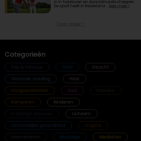
in V-halstruien en dure lidmaatschappen.
De sport heeft in Nederland …
lees meer >
Toon meer >
Categorieën
Fab & Famouz
Geld
Gezicht
Gezonde voeding
Haar
Hoogsensitiviteit
Huid
Interieur
Kamperen
Kinderen
Krachtige vrouwen
Lichaam
Lichamelijke gezondheid
Lingerie
Mannenbrein
Massage
Mediation