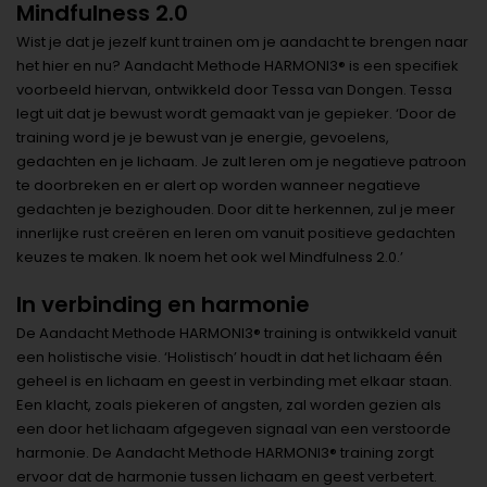
Mindfulness 2.0
Wist je dat je jezelf kunt trainen om je aandacht te brengen naar
het hier en nu? Aandacht Methode HARMONI3® is een specifiek
voorbeeld hiervan, ontwikkeld door Tessa van Dongen. Tessa
legt uit dat je bewust wordt gemaakt van je gepieker. ‘Door de
training word je je bewust van je energie, gevoelens,
gedachten en je lichaam. Je zult leren om je negatieve patroon
te doorbreken en er alert op worden wanneer negatieve
gedachten je bezighouden. Door dit te herkennen, zul je meer
innerlijke rust creëren en leren om vanuit positieve gedachten
keuzes te maken. Ik noem het ook wel Mindfulness 2.0.’
In verbinding en harmonie
De Aandacht Methode HARMONI3® training is ontwikkeld vanuit
een holistische visie. ‘Holistisch’ houdt in dat het lichaam één
geheel is en lichaam en geest in verbinding met elkaar staan.
Een klacht, zoals piekeren of angsten, zal worden gezien als
een door het lichaam afgegeven signaal van een verstoorde
harmonie. De Aandacht Methode HARMONI3® training zorgt
ervoor dat de harmonie tussen lichaam en geest verbetert.