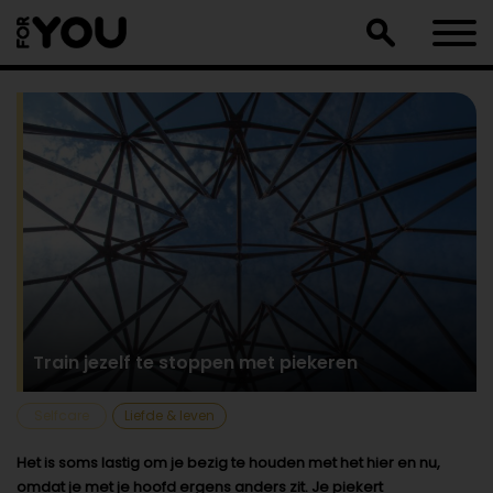
Doorgaan
naar
artikel
Train jezelf te stoppen met piekeren
Selfcare
Liefde & leven
Het is soms lastig om je bezig te houden met het hier en nu,
omdat je met je hoofd ergens anders zit. Je piekert