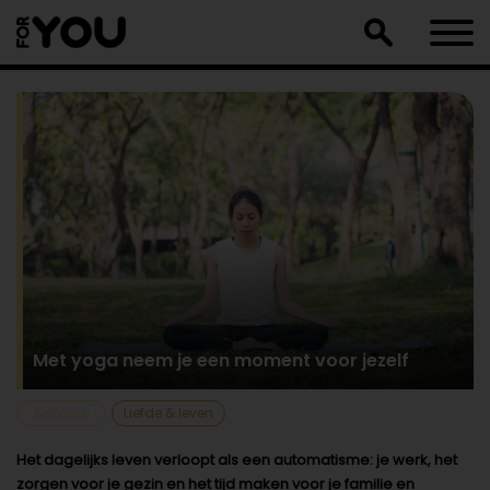
Doorgaan
naar
artikel
Met yoga neem je een moment voor jezelf
Selfcare
Liefde & leven
Het dagelijks leven verloopt als een automatisme: je werk, het
zorgen voor je gezin en het tijd maken voor je familie en