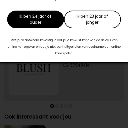
Cristaly Yoga
www.cristalyyoga.nl
Ik ben 24 jaar of
Ik ben 23 jaar of
ouder
jonger
Specialisten in jouw buurt
Met jouw antwoord bevestig je dat je je bewust bent van de risico’s van
1/5
Blush Skin Clinic
online kansspelen en dat je niet bent uitgesloten van deelname aan online
Burg. J.G. Legroweg 94
kansspelen.
9761TD Eelde
06-57943414
Ook interessant voor jou