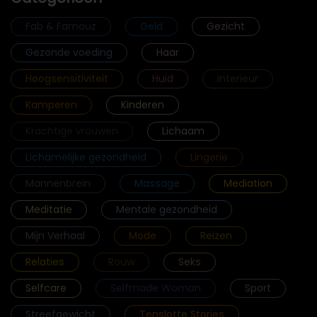
Fab & Famouz
Geld
Gezicht
Gezonde voeding
Haar
Hoogsensitiviteit
Huid
Interieur
Kamperen
Kinderen
Krachtige vrouwen
Lichaam
Lichamelijke gezondheid
Lingerie
Mannenbrein
Massage
Mediation
Meditatie
Mentale gezondheid
Mijn Verhaal
Mode
Reizen
Relaties
Rouw
Seks
Selfcare
Selfmade Woman
Sport
Streefgewicht
Tenslotte Stories