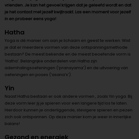
vrienden. Je kan het gevoel krijgen dat je geleefd wordt en dat
je het contact met jezelf kwijtraakt. Las een moment voor jezelf
in en probeer eens yoga!
Hatha
Yoga is dé manier om aan je lichaam en geest te werken. Wist
je dat er meerdere vormen van deze ontspanningsmethode
bestaan? De meest bekende en de meest beoefende vorm is
‘Hatha’. Belangrijke onderdelen van Hatha zijn
ademhalingsoefeningen (‘pranayama’) en de uitvoering van
oefeningen en poses (‘asana’s’).
Yin
Naast Hatha bestaan er ook andere vormen , zoals Yin yoga. Bij
deze vorm leer jij je spieren voor een langere tijd los te laten.
Hierdoor kunnen je onderliggende, stevigere spieren en pezen
zich ook ontspannen. Op deze manier kom je weer in innerlijke
balans!
Gezond en energiek