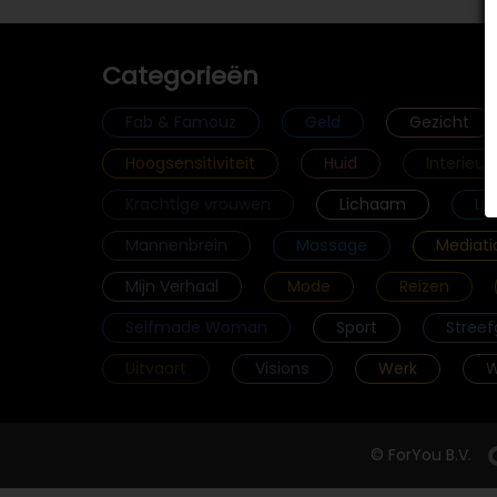
Categorieën
Fab & Famouz
Geld
Gezicht
Hoogsensitiviteit
Huid
Interieur
Krachtige vrouwen
Lichaam
Li
Mannenbrein
Massage
Mediati
Mijn Verhaal
Mode
Reizen
Selfmade Woman
Sport
Streef
Uitvaart
Visions
Werk
W
© ForYou B.V.