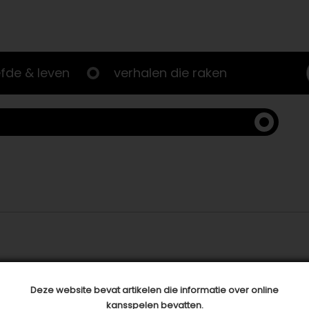
efde & leven
verhalen die raken
Deze website bevat artikelen die informatie over online
kansspelen bevatten.