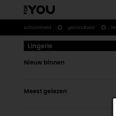
Doorgaan
naar
artikel
schoonheid
gezondheid
li
Lingerie
Nieuw binnen
Meest gelezen