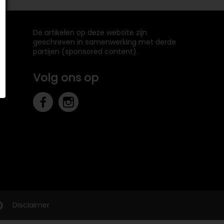
De artikelen op deze website zijn
geschreven in samenwerking met derde
partijen (sponsored content).
Volg ons op
Disclaimer