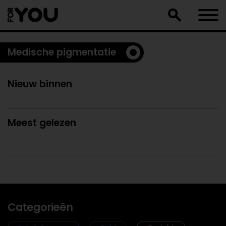
Doorgaan
naar
artikel
Medische pigmentatie
Nieuw binnen
Meest gelezen
Categorieën