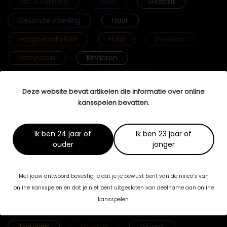
Fab & Famouz
Geld
Gezicht
Gezonde voeding
Haar
Hoogsensitiviteit
Huid
Interieur
Kamperen
Kinderen
Krachtige vrouwen
Lichaam
Deze website bevat artikelen die informatie over online
Lichamelijke gezondheid
Lingerie
kansspelen bevatten.
Mannenbrein
Massage
Mediation
Meditatie
Mentale gezondheid
Ik ben 24 jaar of
Ik ben 23 jaar of
ouder
jonger
Mijn Verhaal
Mode
Reizen
Relaties
Rouw
Seks
Met jouw antwoord bevestig je dat je je bewust bent van de risico’s van
Selfcare
Selfmade Woman
Sport
online kansspelen en dat je niet bent uitgesloten van deelname aan online
kansspelen.
Streefgewicht
Tenslotte Stories
Trouwen
Uitvaart
Visions