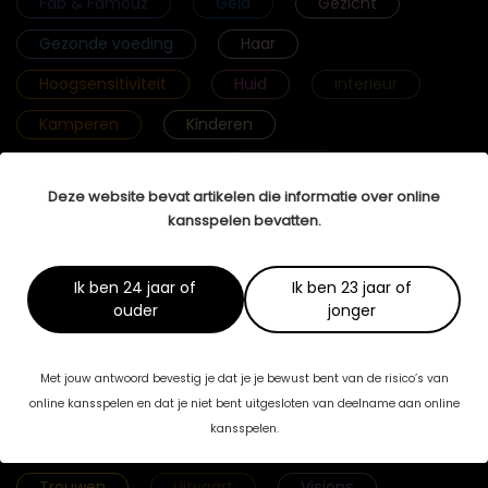
Fab & Famouz
Geld
Gezicht
Gezonde voeding
Haar
Hoogsensitiviteit
Huid
Interieur
Kamperen
Kinderen
Krachtige vrouwen
Lichaam
Deze website bevat artikelen die informatie over online
Lichamelijke gezondheid
Lingerie
kansspelen bevatten.
Mannenbrein
Massage
Mediation
Meditatie
Mentale gezondheid
Ik ben 24 jaar of
Ik ben 23 jaar of
ouder
jonger
Mijn Verhaal
Mode
Reizen
Relaties
Rouw
Seks
Met jouw antwoord bevestig je dat je je bewust bent van de risico’s van
Selfcare
Selfmade Woman
Sport
online kansspelen en dat je niet bent uitgesloten van deelname aan online
kansspelen.
Streefgewicht
Tenslotte Stories
Trouwen
Uitvaart
Visions