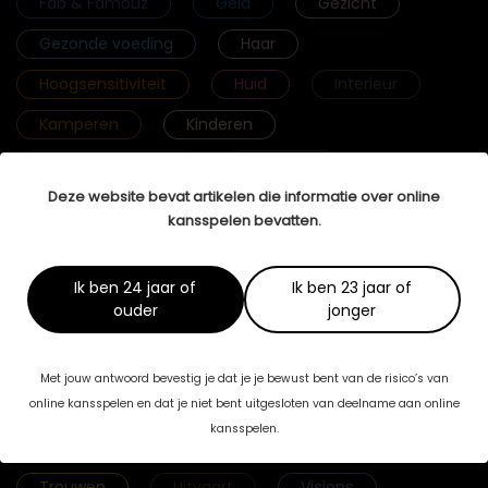
Fab & Famouz
Geld
Gezicht
Gezonde voeding
Haar
Hoogsensitiviteit
Huid
Interieur
Kamperen
Kinderen
Krachtige vrouwen
Lichaam
Deze website bevat artikelen die informatie over online
Lichamelijke gezondheid
Lingerie
kansspelen bevatten.
Mannenbrein
Massage
Mediation
Meditatie
Mentale gezondheid
Ik ben 24 jaar of
Ik ben 23 jaar of
ouder
jonger
Mijn Verhaal
Mode
Reizen
Relaties
Rouw
Seks
Met jouw antwoord bevestig je dat je je bewust bent van de risico’s van
Selfcare
Selfmade Woman
Sport
online kansspelen en dat je niet bent uitgesloten van deelname aan online
kansspelen.
Streefgewicht
Tenslotte Stories
Trouwen
Uitvaart
Visions