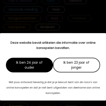
Fab & Famouz
Geld
Gezicht
Gezonde voeding
Haar
Hoogsensitiviteit
Huid
Interieur
Kamperen
Kinderen
Krachtige vrouwen
Lichaam
Deze website bevat artikelen die informatie over online
Lichamelijke gezondheid
Lingerie
kansspelen bevatten.
Mannenbrein
Massage
Mediation
Meditatie
Mentale gezondheid
Ik ben 24 jaar of
Ik ben 23 jaar of
ouder
jonger
Mijn Verhaal
Mode
Reizen
Relaties
Rouw
Seks
Met jouw antwoord bevestig je dat je je bewust bent van de risico’s van
Selfcare
Selfmade Woman
Sport
online kansspelen en dat je niet bent uitgesloten van deelname aan online
kansspelen.
Streefgewicht
Tenslotte Stories
Trouwen
Uitvaart
Visions