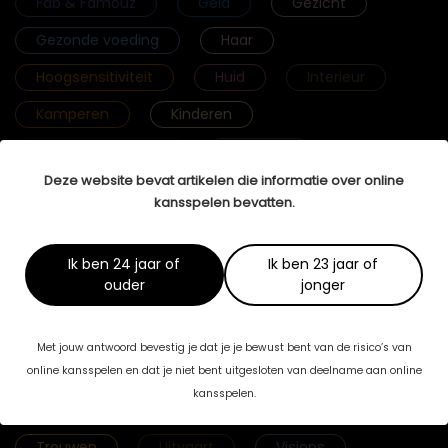
Fab & Famouz
Geld
Gezicht
Gezonde voeding
Haar
Hoogsensitiviteit
Huid
Interieur
Kamperen
Kinderen
Krachtige vrouwen
Lichaam
Deze website bevat artikelen die informatie over online
Lichamelijke gezondheid
Lingerie
kansspelen bevatten.
Mannenbrein
Massage
Mediation
Meditatie
Mentale gezondheid
Ik ben 24 jaar of
Ik ben 23 jaar of
ouder
jonger
Mijn Verhaal
Mode
Reizen
Relaties
Rouw
Seks
Met jouw antwoord bevestig je dat je je bewust bent van de risico’s van
Selfcare
Selfmade Woman
Sport
online kansspelen en dat je niet bent uitgesloten van deelname aan online
kansspelen.
Streefgewicht
Tenslotte Stories
Trouwen
Uitvaart
Visions