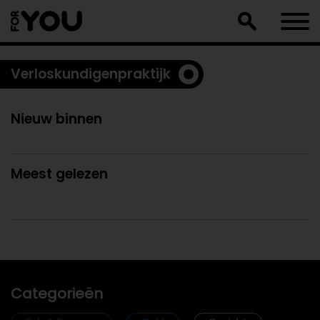
Doorgaan
naar
artikel
Verloskundigenpraktijk
Nieuw binnen
Meest gelezen
Categorieën