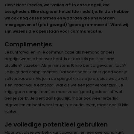
zien? Nee? Precies, we ‘vallen af’ in onze dagelijkse
bezigheden. Elke dag is er hetzelfde riedeltje. En dan hebben
we ook nog onze normen en waarden die ons worden
meegegeven of (plat gezegd) ‘geprogrammeerd’. Want wij
zijn wezens die openstaan voor communicatie.
Complimentjes
Je kunt ‘afvallen’ in je communicatie als niemand anders
begrijpt waar je het over hebt. Is er ook iets positiefs aan
afvallen? Jazeker! Als je minstens 10 kilo bent afgevallen, toch?
Je krijgt dan complimenten. Dat voelt heerlijk en is goed voor je
zelfvertrouwen. Als je in de spiegel kijkt, zie je precies wat je wilt
zien, maar val je echt op? Wat als we een jaar verder zijn? Je
krijgt geen complimentjes meer zoals ‘goed gedaan’ of ‘wat
ben je sterk’. Je bent dan figuurlijk, maar ook weer letterlijk
afgevallen en bent weer terug in je oude leven, maar dan 10 kilo
lichter.
Je volledige potentieel gebruiken
Maar wat als je werkelijk kunt opvallen, en een overgang kunt