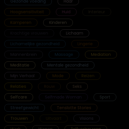
Gezonde voeding
Haar
Hoogsensitiviteit
Huid
Interieur
Kamperen
Kinderen
Krachtige vrouwen
Lichaam
Lichamelijke gezondheid
Lingerie
Mannenbrein
Massage
Mediation
Meditatie
Mentale gezondheid
Mijn Verhaal
Mode
Reizen
Relaties
Rouw
Seks
Selfcare
Selfmade Woman
Sport
Streefgewicht
Tenslotte Stories
Trouwen
Uitvaart
Visions
Werk
Wonen
Zelfvertrouwen