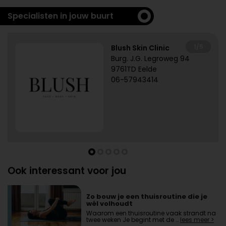
Specialisten in jouw buurt
1/5
Blush Skin Clinic
Burg. J.G. Legroweg 94
9761TD Eelde
06-57943414
Ook interessant voor jou
Zo bouw je een thuisroutine die je
wél volhoudt
Waarom een thuisroutine vaak strandt na
twee weken Je begint met de …
lees meer >