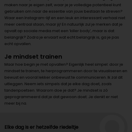
maken naar je eigen zelf, waar je je volledige potentieel kunt
gebruiken om naar de essentie van jouw bestaan te streven?
Waar een Instagram-lijf en een leuk en interessant verhaal niet
meer centraal staan, maar jij! En natuurlijk zul je merken dat je
opvalt op sociale media met een ‘killer body’, maar is dat
belangrijk? Zodra je ervaart wat echt belangrijk is, ga je pas
echt opvallen.
Je mindset trainen
Maar hoe begin je met opvallen? Eigenlijk heel simpel: door je
mindset te trainen, te herprogrammeren door te visualiseren en
bewust en vooral lekker onbewust te communiceren. Ik zal dit
uitleggen. Neem iets simpels dat je elke dag doet, zoals
tandenpoetsen. Waarom doe je dat? Je mindset is zó
geprogrammeerd dat je dat gewoon doet. Je denkt er niet
meer bij na.
Elke dag is er hetzelfde riedeltje