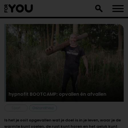
Doorgaan
naar
artikel
hypnofit BOOTCAMP: opvallen én afvallen
Sport
Gezondheid
Is het je ooit opgevallen wat je doel is in je leven, waar je de
warmte kunt voelen, de rust kunt horen en het geluk kunt