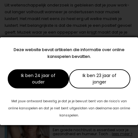
Uit wetenschappelijk onderzoek is gebleken dat je jouw work-
out langer volhoudt wanneer je ondertussen naar muziek
luistert. Het maakt niet eens zo heel erg uit welke muziek je
luistert. Het belangrijkste is dat de muziek je een positief gevoel
geeft. Muziek waar je een oppepper van krijgt maakt dat je je
sterker, gemotiveerder en zelfverzekerder, waardoor jij je
werk-out langer met plezier blijft doen. Dus, ben jij een
Deze website bevat artikelen die informatie over online
beginnend of fanatieke fitnessfanaat? Zowel voor thuis als voor
kansspelen bevatten.
in de gym zou je deze tips kunnen volgen. Op naar een betere
krachttraining!
Datum: 16 juli 2023
Ik ben 24 jaar of
Ik ben 23 jaar of
ouder
jonger
Deel dit artikel
Met jouw antwoord bevestig je dat je je bewust bent van de risico’s van
Ook interessant voor jou
online kansspelen en dat je niet bent uitgesloten van deelname aan online
kansspelen.
Hoe kleine veranderingen je
slaapkwaliteit kunnen verbeteren
Een goede nachtrust is essentieel voor je
gezondheid en humeur. Toch …
lees meer >