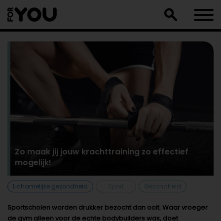
Doorgaan
naar
artikel
Zo maak jij jouw krachttraining zo effectief
mogelijk!
Lichamelijke gezondheid
Sport
Gezondheid
Sportscholen worden drukker bezocht dan ooit. Waar vroeger
de gym alleen voor de echte bodybuilders was, doet