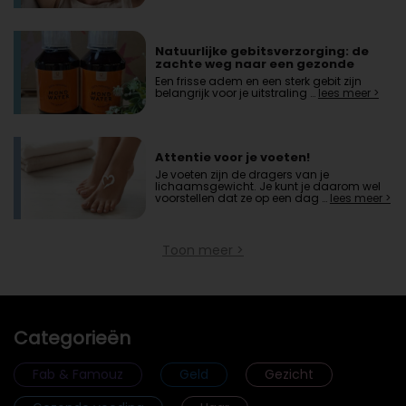
Natuurlijke gebitsverzorging: de
zachte weg naar een gezonde
mond
Een frisse adem en een sterk gebit zijn
belangrijk voor je uitstraling …
lees meer >
Attentie voor je voeten!
Je voeten zijn de dragers van je
lichaamsgewicht. Je kunt je daarom wel
voorstellen dat ze op een dag …
lees meer >
Toon meer >
Categorieën
Fab & Famouz
Geld
Gezicht