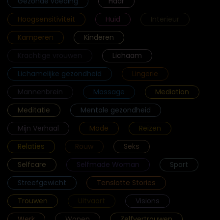
Gezonde voeding
Haar
Hoogsensitiviteit
Huid
Interieur
Kamperen
Kinderen
Krachtige vrouwen
Lichaam
Lichamelijke gezondheid
Lingerie
Mannenbrein
Massage
Mediation
Meditatie
Mentale gezondheid
Mijn Verhaal
Mode
Reizen
Relaties
Rouw
Seks
Selfcare
Selfmade Woman
Sport
Streefgewicht
Tenslotte Stories
Trouwen
Uitvaart
Visions
Werk
Wonen
Zelfvertrouwen