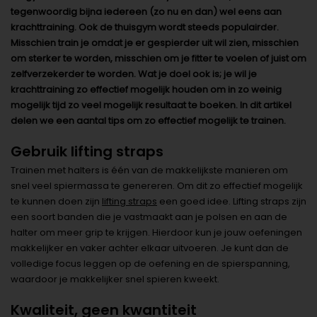
tegenwoordig bijna iedereen (zo nu en dan) wel eens aan
krachttraining. Ook de thuisgym wordt steeds populairder.
Misschien train je omdat je er gespierder uit wil zien, misschien
om sterker te worden, misschien om je fitter te voelen of juist om
zelfverzekerder te worden. Wat je doel ook is; je wil je
krachttraining zo effectief mogelijk houden om in zo weinig
mogelijk tijd zo veel mogelijk resultaat te boeken. In dit artikel
delen we een aantal tips om zo effectief mogelijk te trainen.
Gebruik lifting straps
Trainen met halters is één van de makkelijkste manieren om
snel veel spiermassa te genereren. Om dit zo effectief mogelijk
te kunnen doen zijn
lifting straps
een goed idee. Lifting straps zijn
een soort banden die je vastmaakt aan je polsen en aan de
halter om meer grip te krijgen. Hierdoor kun je jouw oefeningen
makkelijker en vaker achter elkaar uitvoeren. Je kunt dan de
volledige focus leggen op de oefening en de spierspanning,
waardoor je makkelijker snel spieren kweekt.
Kwaliteit, geen kwantiteit