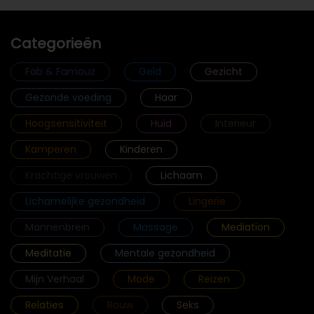
Categorieën
Fab & Famouz
Geld
Gezicht
Gezonde voeding
Haar
Hoogsensitiviteit
Huid
Interieur
Kamperen
Kinderen
Krachtige vrouwen
Lichaam
Lichamelijke gezondheid
Lingerie
Mannenbrein
Massage
Mediation
Meditatie
Mentale gezondheid
Mijn Verhaal
Mode
Reizen
Relaties
Rouw
Seks