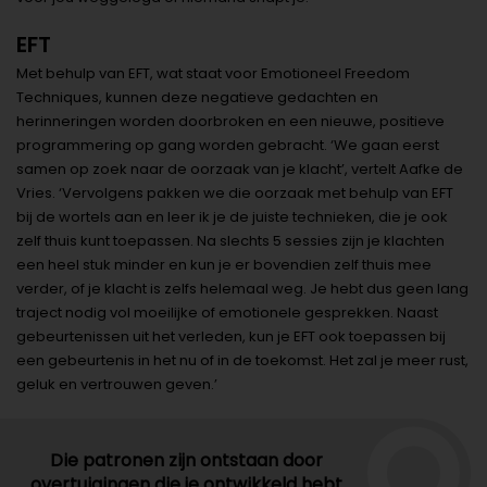
EFT
Met behulp van EFT, wat staat voor Emotioneel Freedom
Techniques, kunnen deze negatieve gedachten en
herinneringen worden doorbroken en een nieuwe, positieve
programmering op gang worden gebracht. ‘We gaan eerst
samen op zoek naar de oorzaak van je klacht’, vertelt Aafke de
Vries. ‘Vervolgens pakken we die oorzaak met behulp van EFT
bij de wortels aan en leer ik je de juiste technieken, die je ook
zelf thuis kunt toepassen. Na slechts 5 sessies zijn je klachten
een heel stuk minder en kun je er bovendien zelf thuis mee
verder, of je klacht is zelfs helemaal weg. Je hebt dus geen lang
traject nodig vol moeilijke of emotionele gesprekken. Naast
gebeurtenissen uit het verleden, kun je EFT ook toepassen bij
een gebeurtenis in het nu of in de toekomst. Het zal je meer rust,
geluk en vertrouwen geven.’
Die patronen zijn ontstaan door
overtuigingen die je ontwikkeld hebt