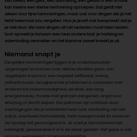
Een beeld, een geur, een aanraking, een geluid of een smaak
kan ineens een sterke herinnering oproepen. Dat geldt niet
alleen voor fijne herinneringen, maar ook voor dingen die je het
liefst helemaal zou vergeten. Hoe je jezelf ook toespreekt dat je
je niet door die nare dingen uit het verleden moet laten leiden,
toch spreekt je lichaam een heel andere taal: je hartslag en
ademhaling versnellen en het klamme zweet breekt je uit.
Niemand snapt je
Dergelijke herinneringen liggen in je onderbewustzijn
opgeslagen en kunnen over allerlei situaties gaan: van
opgelopen trauma’s, een negatief zelfbeeld, weinig
zelfvertrouwen, terugkerende problemen in contacten met
anderen tot zwaarmoedigheid, verdriet, een laag
energieniveau, moeite met grenzen aangeven, angst voor
afwijzing of slecht slapen. Die patronen zijn ontstaan door
overtuigingen die je ontwikkeld hebt naar aanleiding van iets
wat je, eventueel herhaaldelijk, hebt meegemaakt én waarvan
de opslag niet gecorrigeerd is. Je voelt je bijvoorbeeld niet
belangrijk, gewaardeerd of in de steek gelaten. Het geluk is niet
voor jou weggelegd of niemand snapt je.