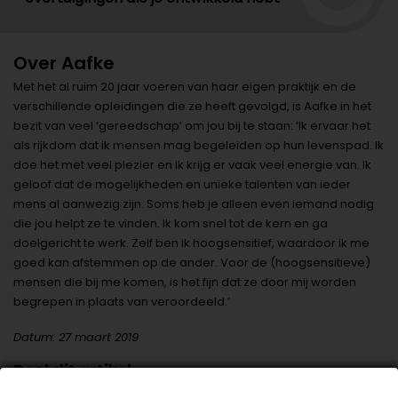
Over Aafke
Met het al ruim 20 jaar voeren van haar eigen praktijk en de
verschillende opleidingen die ze heeft gevolgd, is Aafke in het
bezit van veel ‘gereedschap’ om jou bij te staan: ‘Ik ervaar het
als rijkdom dat ik mensen mag begeleiden op hun levenspad. Ik
doe het met veel plezier en ik krijg er vaak veel energie van. Ik
geloof dat de mogelijkheden en unieke talenten van ieder
mens al aanwezig zijn. Soms heb je alleen even iemand nodig
die jou helpt ze te vinden. Ik kom snel tot de kern en ga
doelgericht te werk. Zelf ben ik hoogsensitief, waardoor ik me
goed kan afstemmen op de ander. Voor de (hoogsensitieve)
mensen die bij me komen, is het fijn dat ze door mij worden
begrepen in plaats van veroordeeld.’
Datum: 27 maart 2019
Deel dit artikel