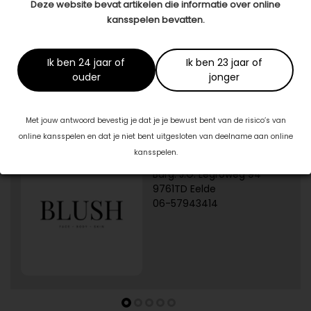
Deze website bevat artikelen die informatie over online
kansspelen bevatten.
Dit artikel is tot stand gekomen in samenwerking met:
Dat heb ik nou altijd
www.dathebiknoualtijd.nl
Ik ben 24 jaar of
Ik ben 23 jaar of
ouder
jonger
Specialisten in jouw buurt
Met jouw antwoord bevestig je dat je je bewust bent van de risico’s van
online kansspelen en dat je niet bent uitgesloten van deelname aan online
kansspelen.
1/5
Blush Skin Clinic
Burg. J.G. Legroweg 94
9761TD Eelde
06-57943414