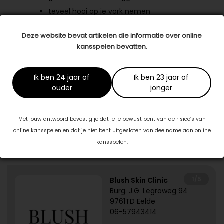
teveel hooi op je vork nemen
Datum: 30 december 2017
Deze website bevat artikelen die informatie over online
kansspelen bevatten.
Deel dit artikel
Ik ben 24 jaar of
Ik ben 23 jaar of
Dit artikel is tot stand gekomen in samenwerking met:
ouder
jonger
WeDe Consult
www.wendyderksen.nl
Met jouw antwoord bevestig je dat je je bewust bent van de risico’s van
online kansspelen en dat je niet bent uitgesloten van deelname aan online
kansspelen.
Specialisten in jouw buurt
1/5
Blush Skin Clinic
Burg. J.G. Legroweg 94
9761TD Eelde
06-57943414