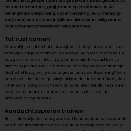
Je hebt het afgelopen jaar hard gewerkt en je best gedaan. Nu
het koud en donker is, ga jij je meer op jezelf focussen. Je
verlangt naar ontspanning, rust en bezinning. Je kijkt terug op
wat je hebt bereikt, maar je kijkt ook alvast voorzichtig vooruit
naar wat je het komende jaar wilt gaan doen.
Tot rust komen
Voordat jij je richt op het nieuwe jaar, is het fijn om er eerst voor
te zorgen dat je lichaam en je geest volledig tot rust komen. De
boog kan immers niet altijd gespannen zijn. In de rust kom je
dichter bij jezelf en kun je beter voelen wat jouw behoeften zijn.
Vind je het lastig om je over te geven aan de ontspanning? Dan
ben je echt niet de enige. Als je altijd in de ‘doestand’ staat, dan
is het soms lastig om dat zomaar los te laten. Mindfulness is een
mooie manier om te leren in het hier en nu te zijn en de
ontspanning toe te laten.
Aandachtsspieren trainen
Het is iets wat je pas echt goed leert kennen door het te doen. In
een mindfulnesstraining train je je aandachtsspieren en leer je