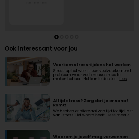
Ook interessant voor jou
Voorkom stress tijdens het werken
Stress op het werk is een veelvoorkomend
probleem waar veel mensen mee te
maken hebben. Het kan leiden tot …
lees
meer >
Altijd stress? Zorg dat je er vanaf
komt!
We hebben er allemaal van tijd tot tijd last
van: stress. Het woord heeft …
lees meer >
Waarom je jezelf mag verwennen