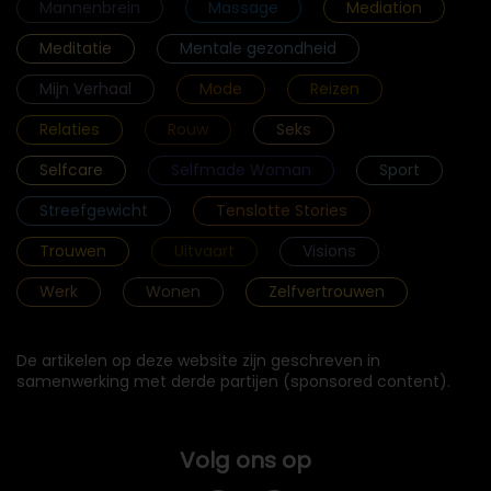
Mannenbrein
Massage
Mediation
Meditatie
Mentale gezondheid
Mijn Verhaal
Mode
Reizen
Relaties
Rouw
Seks
Selfcare
Selfmade Woman
Sport
Streefgewicht
Tenslotte Stories
Trouwen
Uitvaart
Visions
Werk
Wonen
Zelfvertrouwen
De artikelen op deze website zijn geschreven in
samenwerking met derde partijen (sponsored content).
Volg ons op