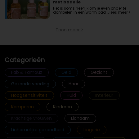
met badolie
Het is soms heerlijk om je even onder te
dompelen in een warm bad …
lees meer >
Toon meer >
Categorieën
Fab & Famouz
Geld
Gezicht
Gezonde voeding
Haar
Hoogsensitiviteit
Huid
Interieur
Kamperen
Kinderen
Krachtige vrouwen
Lichaam
Lichamelijke gezondheid
Lingerie