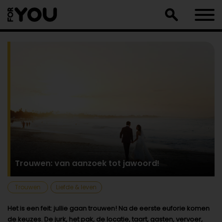
Doorgaan
naar
artikel
Trouwen: van aanzoek tot jawoord!
Trouwen
Liefde & leven
Het is een feit: jullie gaan trouwen! Na de eerste euforie komen
de keuzes. De jurk, het pak, de locatie, taart, gasten, vervoer,