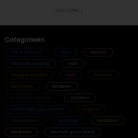
Toon meer >
Categorieën
Fab & Famouz
Geld
Gezicht
Gezonde voeding
Haar
Hoogsensitiviteit
Huid
Interieur
Kamperen
Kinderen
Krachtige vrouwen
Lichaam
Lichamelijke gezondheid
Lingerie
Mannenbrein
Massage
Mediation
Meditatie
Mentale gezondheid