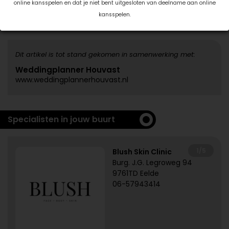
online kansspelen en dat je niet bent uitgesloten van deelname aan online
kansspelen.
Deel dit artikel
Dit artikel is tot stand gekomen in samenwerking met:
Weddingplanner Houvast
www.weddingplannerhouvast.nl
Specialisten in jouw buurt
1/5
Blush Skin Clinic
Burg. J.G. Legroweg 94
9761TD Eelde
06-57943414