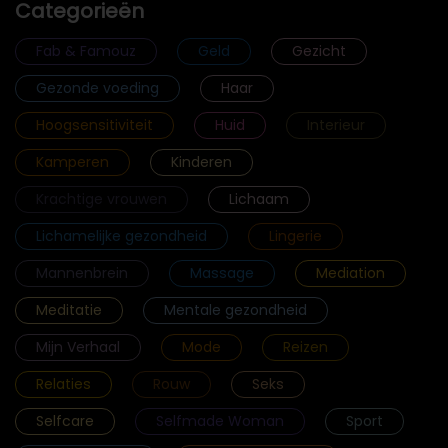
Categorieën
Fab & Famouz
Geld
Gezicht
Gezonde voeding
Haar
Hoogsensitiviteit
Huid
Interieur
Kamperen
Kinderen
Krachtige vrouwen
Lichaam
Lichamelijke gezondheid
Lingerie
Mannenbrein
Massage
Mediation
Meditatie
Mentale gezondheid
Mijn Verhaal
Mode
Reizen
Relaties
Rouw
Seks
Selfcare
Selfmade Woman
Sport