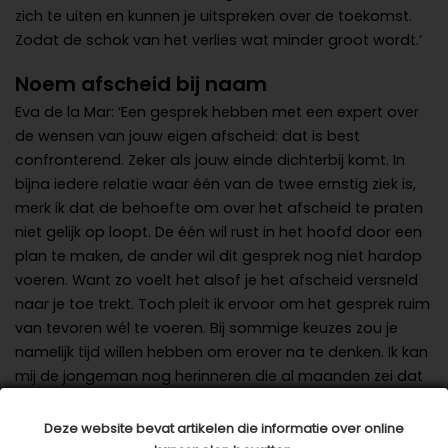
zich te uiten en kunnen je uitspreken over de toekomst.
Zodat de schok van het verlies wat minder groot wordt.’
Noem afscheid bij naam
Eva de la Mar: ‘Een gesprek hebben met een expert over
de wensen van jouw eigen afscheid: dat is best
confronterend. Zeker als jouw einde dichterbij komt. In
bijna iedere relatie waar één van de twee ernstig ziek is,
merk ik dat de behoefte om over het afscheid te praten
niet gelijk op loopt. De één wil rust in het hoofd door een
plan te maken, de ander wil dit gesprek nog niet hardop
voeren. Want zo voelt het alsof je het afscheid versneld
naar je toe trekt. Toch pleit ik ervoor om het gesprek ruim
van tevoren wél te voeren. Bij sommige keuzes zou je
namelijk tijd willen hebben om erover na te denken. Ik kan
mij de jongeman nog herinneren die al maanden zei dat
we écht eens moesten gaan praten over het
aanstaande afscheid van zijn vrouw. Maar een afspraak
Deze website bevat artikelen die informatie over online