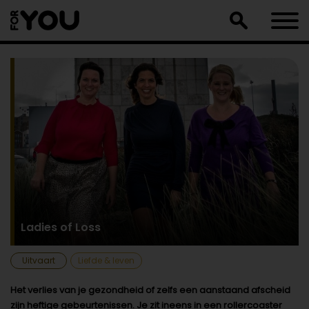
Doorgaan
naar
artikel
Ladies of Loss
Uitvaart
Liefde & leven
Het verlies van je gezondheid of zelfs een aanstaand afscheid
zijn heftige gebeurtenissen. Je zit ineens in een rollercoaster