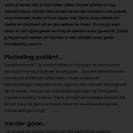
waar je liever niet in had willen zitten. Erover praten is nog
steeds taboe. Wij zijn drie ondernemende vrouwen met passie
voor mensen, ieder in haar eigen vak. Het is onze missie om
ziekte en afscheid uit de taboesfeer te halen. En om jou een
steun in de rug te geven en hulp te bieden waar gewenst. Zodat
jij regie kunt nemen en houden in een situatie waar geen
handleiding voor is.
Plotseling patiënt…
Sandrine Kwast: ‘Je staat midden in het leven en dan ineens
word jij of wordt je partner ernstig ziek… Je komt terecht in een
medische achtbaan: afspraken, onderzoeken en
behandelingen bepalen jouw agenda. Na wat een eeuwigheid
lijkt te duren, rond je een behandelingstraject af. Met goed
nieuws omdat je ‘schoon’ bent, of met het moeilijke bericht dat
je niet meer te genezen bent, maar nu levensverlengende
behandelingen krijgt.’
Verder gaan..
‘Je verlaat de veilige muren van het ziekenhuis waar je