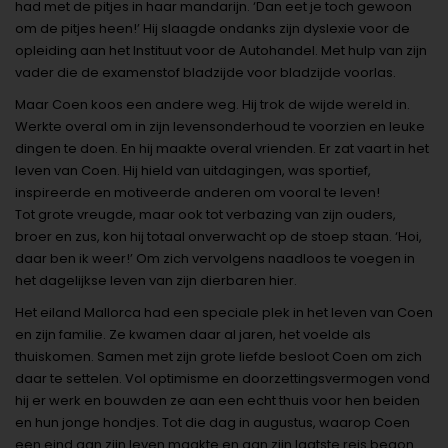
had met de pitjes in haar mandarijn. ‘Dan eet je toch gewoon
om de pitjes heen!’ Hij slaagde ondanks zijn dyslexie voor de
opleiding aan het Instituut voor de Autohandel. Met hulp van zijn
vader die de examenstof bladzijde voor bladzijde voorlas.
Maar Coen koos een andere weg. Hij trok de wijde wereld in.
Werkte overal om in zijn levensonderhoud te voorzien en leuke
dingen te doen. En hij maakte overal vrienden. Er zat vaart in het
leven van Coen. Hij hield van uitdagingen, was sportief,
inspireerde en motiveerde anderen om vooral te leven!
Tot grote vreugde, maar ook tot verbazing van zijn ouders,
broer en zus, kon hij totaal onverwacht op de stoep staan. ‘Hoi,
daar ben ik weer!’ Om zich vervolgens naadloos te voegen in
het dagelijkse leven van zijn dierbaren hier.
Het eiland Mallorca had een speciale plek in het leven van Coen
en zijn familie. Ze kwamen daar al jaren, het voelde als
thuiskomen. Samen met zijn grote liefde besloot Coen om zich
daar te settelen. Vol optimisme en doorzettingsvermogen vond
hij er werk en bouwden ze aan een echt thuis voor hen beiden
en hun jonge hondjes. Tot die dag in augustus, waarop Coen
een eind aan zijn leven maakte en aan zijn laatste reis begon.