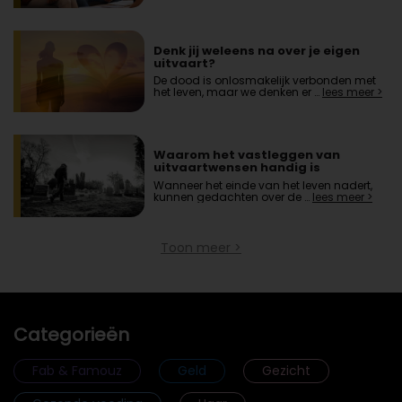
Denk jij weleens na over je eigen
uitvaart?
De dood is onlosmakelijk verbonden met
het leven, maar we denken er …
lees meer >
Waarom het vastleggen van
uitvaartwensen handig is
Wanneer het einde van het leven nadert,
kunnen gedachten over de …
lees meer >
Toon meer >
Categorieën
Fab & Famouz
Geld
Gezicht