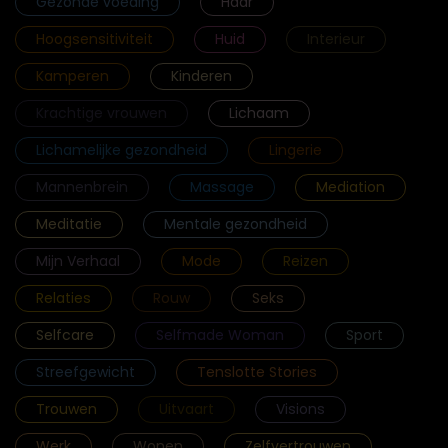
Gezonde voeding
Haar
Hoogsensitiviteit
Huid
Interieur
Kamperen
Kinderen
Krachtige vrouwen
Lichaam
Lichamelijke gezondheid
Lingerie
Mannenbrein
Massage
Mediation
Meditatie
Mentale gezondheid
Mijn Verhaal
Mode
Reizen
Relaties
Rouw
Seks
Selfcare
Selfmade Woman
Sport
Streefgewicht
Tenslotte Stories
Trouwen
Uitvaart
Visions
Werk
Wonen
Zelfvertrouwen