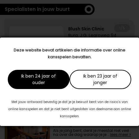
Specialisten in jouw buurt
1/5
Blush Skin Clinic
Burg. J.G. Legroweg 94
9761TD Eelde
06-57943414
Deze website bevat artikelen die informatie over online
kansspelen bevatten.
Ik ben 24 jaar of
Ik ben 23 jaar of
ouder
jonger
Met jouw antwoord bevestig je dat je je bewust bent van de risico’s van
Ook interessant voor jou
online kansspelen en dat je niet bent uitgesloten van deelname aan online
kansspelen.
Heb jij je laatste wensen al op
papier gezet?
Als je jong bent, denk je meestal niet veel
na over de dag waarop je je …
lees meer >