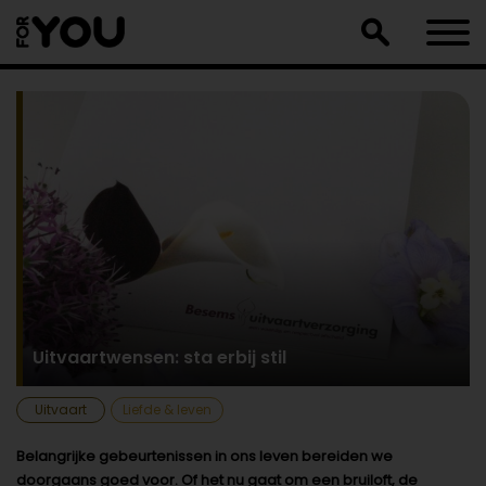
Doorgaan
naar
artikel
Uitvaartwensen: sta erbij stil
Uitvaart
Liefde & leven
Belangrijke gebeurtenissen in ons leven bereiden we
doorgaans goed voor. Of het nu gaat om een bruiloft, de