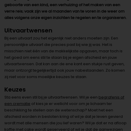
geboorte van een kind, een verhuizing of het maken van een
verre reis; vaak zijn we al maanden van te voren in de weer om
alles volgens onze eigen inzichten te regelen en te organiseren.
Uitvaartwensen
Bij een uitvaart zou het eigenlijk niet anders moeten zijn. Een
persoonlijke uitvaart die precies past bij wie jij was. Het is
misschien niet één van de makkelijkste opgaven, maar toch is
het goed om eens stil te staan bij je eigen afscheid en jouw
uitvaartwensen. Dat kan aan de ene kant een stukje rust geven,
maar ontzorgt tegelijkertijd ook jouw nabestaanden. Zo komen
zij niet voor soms moeilijke keuzes te staan.
Keuzes
Sta eens even stil bij je uitvaartwensen. Wil je een
begrafenis of
een crematie
of kies je er wellicht voor om je lichaam ter
beschikking te stellen aan de wetenschap? Moet het een
afscheid worden in besloten kring of wil je dat je leven gevierd
wordt met alle mensen die jou lief waren? Wil je dat er na afloop
koffie met cake wordt geserveerd of wil je dat de aanwezigen