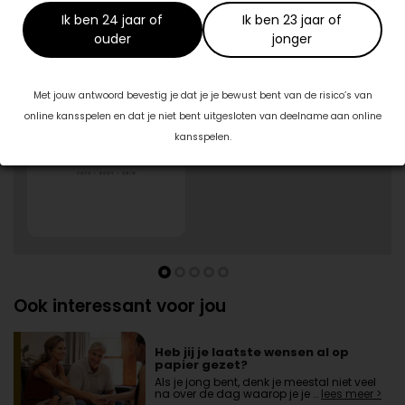
Ik ben 24 jaar of
Ik ben 23 jaar of
Specialisten in jouw buurt
ouder
jonger
1/5
Blush Skin Clinic
Met jouw antwoord bevestig je dat je je bewust bent van de risico’s van
Burg. J.G. Legroweg 94
online kansspelen en dat je niet bent uitgesloten van deelname aan online
9761TD Eelde
kansspelen.
06-57943414
Ook interessant voor jou
Heb jij je laatste wensen al op
papier gezet?
Als je jong bent, denk je meestal niet veel
na over de dag waarop je je …
lees meer >