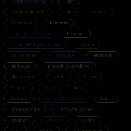
Gezonde voeding
Haar
Hoogsensitiviteit
Huid
Interieur
Kamperen
Kinderen
Krachtige vrouwen
Lichaam
Lichamelijke gezondheid
Lingerie
Mannenbrein
Massage
Mediation
Meditatie
Mentale gezondheid
Mijn Verhaal
Mode
Reizen
Relaties
Rouw
Seks
Selfcare
Selfmade Woman
Sport
Streefgewicht
Tenslotte Stories
Trouwen
Uitvaart
Visions
Werk
Wonen
Zelfvertrouwen