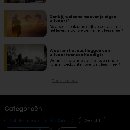
Denk jij weleens na over je eigen
uitvaart?
De dood is onlosmakelijk verbonden met
het leven, maar we denken er …
lees meer >
Waarom het vastleggen van
uitvaartwensen handig is
Wanneer het einde van het leven nadert,
kunnen gedachten over de …
lees meer >
Toon meer >
Categorieën
Fab & Famouz
Geld
Gezicht