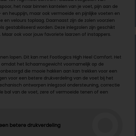
ielspoor, het naar binnen kantelen van je voet, pijn aan de
n- en heuppijn, maar ook vermoeide en pijnlijke voeten en
e en velours toplaag. Daarnaast zijn de zolen voorzien
ls gestabiliseerd worden. Deze inlegzolen zijn geschikt
Maar ook voor jouw favoriete laarzen of instappers.
unnen lopen. Dit kan met Footlogics High Heel Comfort. Het
k omdat het lichaamsgewicht voornamelijk op de
jij onbezorgd die mooie hakken aan kan trekken voor een
gen voor een betere drukverdeling van de voet bij het
echanisch ontworpen inlegzool ondersteuning, correctie
 de bal van de voet, zere of vermoeide tenen of een
 een betere drukverdeling