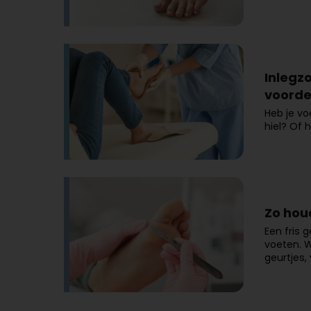
Inlegz
voorde
Heb je vo
hiel? Of
Zo houd
Een fris g
voeten. 
geurtjes,