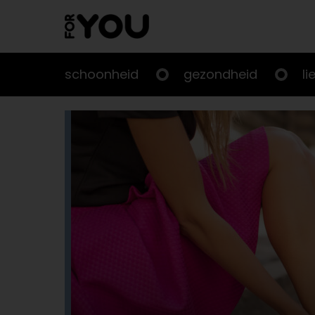
Doorgaan
naar
artikel
schoonheid
gezondheid
li