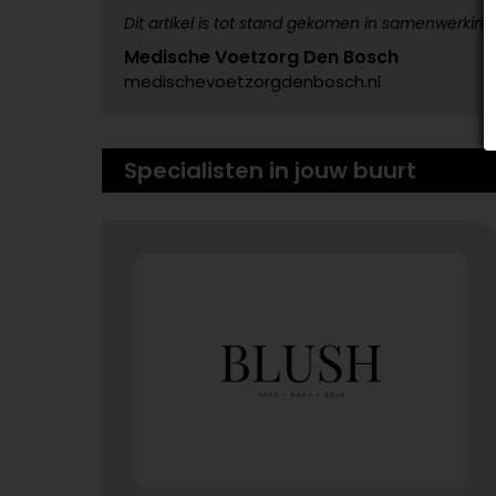
Dit artikel is tot stand gekomen in samenwerking
Medische Voetzorg Den Bosch
medischevoetzorgdenbosch.nl
Specialisten in jouw buurt