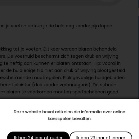
an je voeten en kun je de hele dag zonder pijn lopen.
kking tot je voeten. Dit keer worden blaren behandeld.
ters. De voethuid beschermt zich tegen druk en wrijving
g te heftig dan kunnen er blaren ontstaan. Tip: vooral in
 de huid enige tijd niet aan druk of wrijving blootgesteld
 beschermende maatregelen. Plak gevoelige huidgebieden
ld hecht pleister (dus zonder verbandgaas). De schoen
id. Om blaren te voorkomen moeten sportschoenen goed
Deze website bevat artikelen die informatie over online
kansspelen bevatten.
Ik ben 24 jaar of ouder
Ik ben 23 jaar of jonger