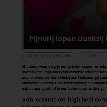
Pijnvrij lopen dankzij
Lichamelijke gezondheid
Voetklachten
Ai, steeds weer die pijn aan je knie, heupen, enkels
voeten ligt? Er zijn heel veel verschillende klach
door platvoeten. Denk hierbij aan hielspoor, pijn a
Medische Voetzorg Den Bosch verkoopt Footlogics in
extra steun geeft of in een betere positie dwingt.
Van ‘casual’ tot ‘high heel com
Er zijn verschillende varianten verkrijgbaar, van ‘ca