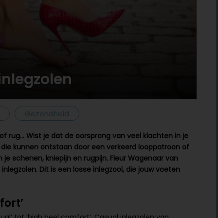
 inlegzolen
Gezondheid
 of rug… Wist je dat de oorsprong van veel klachten in je
ten die kunnen ontstaan door een verkeerd looppatroon of
an je schenen, kniepijn en rugpijn. Fleur Wagenaar van
legzolen. Dit is een losse inlegzool, die jouw voeten
fort’
sual’ tot ‘high heel comfort’. Casual inlegzolen van