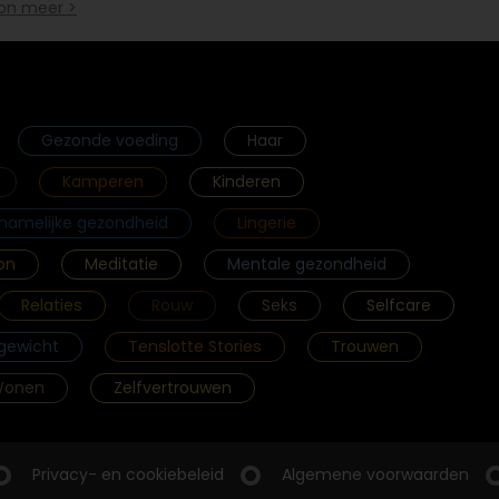
on meer >
Gezonde voeding
Haar
Kamperen
Kinderen
chamelijke gezondheid
Lingerie
on
Meditatie
Mentale gezondheid
Relaties
Rouw
Seks
Selfcare
gewicht
Tenslotte Stories
Trouwen
onen
Zelfvertrouwen
Privacy- en cookiebeleid
Algemene voorwaarden