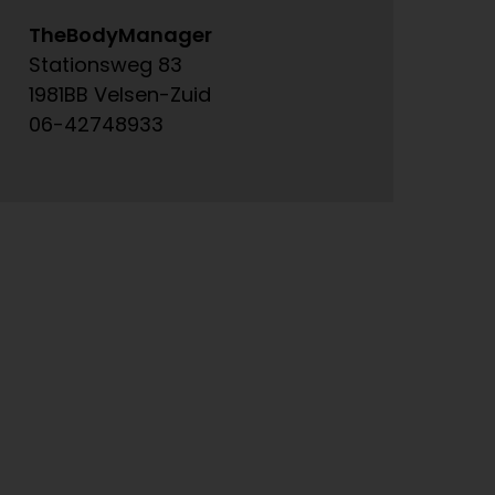
TheBodyManager
A
Stationsweg 83
Ke
1981BB Velsen-Zuid
15
06-42748933
06