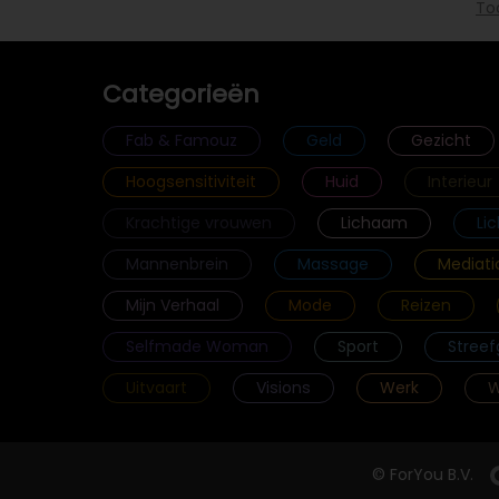
To
Categorieën
Fab & Famouz
Geld
Gezicht
Hoogsensitiviteit
Huid
Interieur
Krachtige vrouwen
Lichaam
Li
Mannenbrein
Massage
Mediati
Mijn Verhaal
Mode
Reizen
Selfmade Woman
Sport
Streef
Uitvaart
Visions
Werk
W
© ForYou B.V.