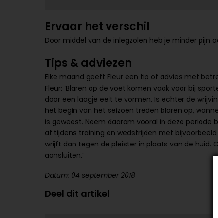
Ervaar het verschil
Door middel van de inlegzolen heb je minder pijn a
Tips & adviezen
Elke maand geeft Fleur een tip of advies met betre
Fleur: ‘Blaren op de voet komen vaak voor bij spor
door een laagje eelt te vormen. Is echter de wrijvin
het begin van het seizoen treden blaren op, wanneer
is geweest. Neem daarom vooral in deze periode
af tijdens training en wedstrijden met bijvoorbee
wrijft dan tegen de pleister in plaats van de hu
aansluiten.’
Datum: 04 september 2018
Deel dit artikel