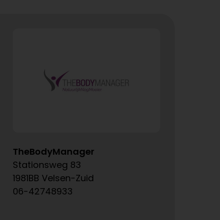
TheBodyManager
A
Stationsweg 83
Ke
1981BB Velsen-Zuid
15
06-42748933
06