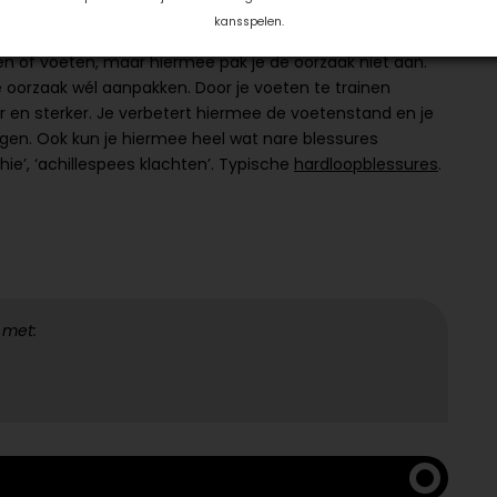
kansspelen.
 je voetklachten af te komen, zoals bij een
eën of voeten, maar hiermee pak je de oorzaak niet aan.
 oorzaak wél aanpakken. Door je voeten te trainen
 en sterker. Je verbetert hiermee de voetenstand en je
egen. Ook kun je hiermee heel wat nare blessures
thie’, ‘achillespees klachten’. Typische
hardloopblessures
.
 met: