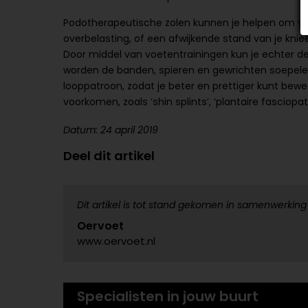
Podotherapeutische zolen kunnen je helpen om van
overbelasting, of een afwijkende stand van je kni
Door middel van voetentrainingen kun je echter de
worden de banden, spieren en gewrichten soepeler
looppatroon, zodat je beter en prettiger kunt bew
voorkomen, zoals ‘shin splints’, ‘plantaire fasciopa
Datum: 24 april 2019
Deel dit artikel
Dit artikel is tot stand gekomen in samenwerking
Oervoet
www.oervoet.nl
Specialisten in jouw buurt