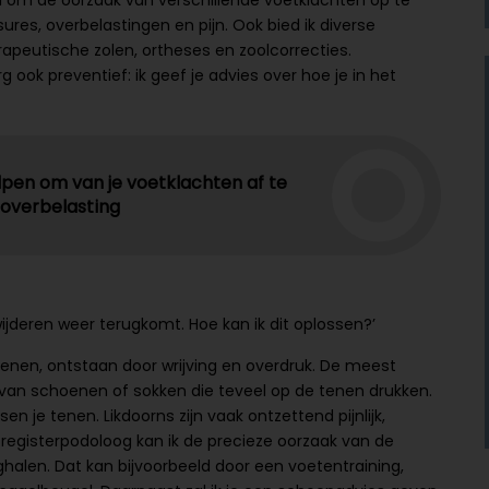
d om de oorzaak van verschillende voetklachten op te
ures, overbelastingen en pijn. Ook bied ik diverse
apeutische zolen, ortheses en zoolcorrecties.
g ook preventief: ik geef je advies over hoe je in het
pen om van je voetklachten af te
 overbelasting
wijderen weer terugkomt. Hoe kan ik dit oplossen?’
e tenen, ontstaan door wrijving en overdruk. De meest
van schoenen of sokken die teveel op de tenen drukken.
n je tenen. Likdoorns zijn vaak ontzettend pijnlijk,
s registerpodoloog kan ik de precieze oorzaak van de
ghalen. Dat kan bijvoorbeeld door een voetentraining,