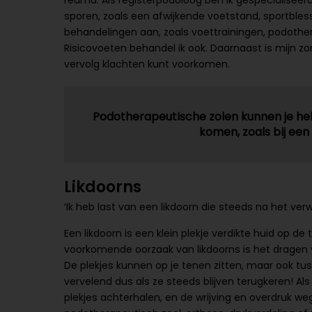
reuma. Als registerpodoloog ben ik gespecialiseer
sporen, zoals een afwijkende voetstand, sportbless
behandelingen aan, zoals voettrainingen, podother
Risicovoeten behandel ik ook. Daarnaast is mijn zor
vervolg klachten kunt voorkomen.
Podotherapeutische zolen kunnen je hel
komen, zoals bij een
Likdoorns
‘Ik heb last van een likdoorn die steeds na het ver
Een likdoorn is een klein plekje verdikte huid op d
voorkomende oorzaak van likdoorns is het dragen 
De plekjes kunnen op je tenen zitten, maar ook tusse
vervelend dus als ze steeds blijven terugkeren! Al
plekjes achterhalen, en de wrijving en overdruk we