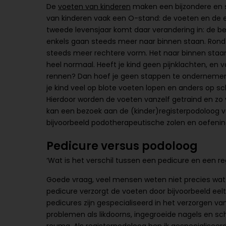
De
voeten van kinderen
maken een bijzondere en s
van kinderen vaak een O-stand: de voeten en de e
tweede levensjaar komt daar verandering in: de b
enkels gaan steeds meer naar binnen staan. Rond h
steeds meer rechtere vorm. Het naar binnen staan 
heel normaal. Heeft je kind geen pijnklachten, en va
rennen? Dan hoef je geen stappen te ondernemen; h
je kind veel op blote voeten lopen en anders op sc
Hierdoor worden de voeten vanzelf getraind en zo 
kan een bezoek aan de (kinder)registerpodoloog ve
bijvoorbeeld podotherapeutische zolen en oefeni
Pedicure versus podoloog
‘Wat is het verschil tussen een pedicure en een r
Goede vraag, veel mensen weten niet precies wat n
pedicure verzorgt de voeten door bijvoorbeeld eelt
pedicures zijn gespecialiseerd in het verzorgen v
problemen als likdoorns, ingegroeide nagels en sch