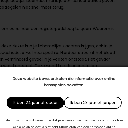
 nagelbeugel. Daarnaast zal ik je een schoenadvies geven.
atregelen niet snel meer terug.
 is om eens naar een registerpodoloog te gaan. Waarom is
eze ziekte kun je lichamelijke klachten krijgen, ook in je
nuwschade, ofwel neuropathie. Hierdoor stroomt het bloed
n verminderd gevoel in je voeten ontstaat. Het gevaar
een wond ontstaat. Deze wond kan door een te late
re kwalen op de loer liggen. Daarom wordt er in het geval
Deze website bevat artikelen die informatie over online
ovoet’. Als registerpodoloog is het mijn missie om jouw
kansspelen bevatten.
ico op voetklachten zo laag mogelijk te maken. Hiervoor
jvoorbeeld kan bestaan uit voetentraining,
 regelen van pedicurezorg.
Ik ben 24 jaar of ouder
Ik ben 23 jaar of jonger
erapeutische zolen. Waar zijn deze eigenlijk goed voor?
Met jouw antwoord bevestig je dat je je bewust bent van de risico’s van online
kansspelen en dat je niet bent uitgesloten van deelname aan online