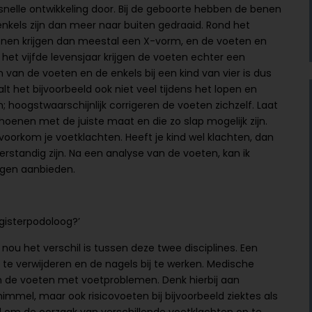
nelle ontwikkeling door. Bij de geboorte hebben de benen
nkels zijn dan meer naar buiten gedraaid. Rond het
enen krijgen dan meestal een X-vorm, en de voeten en
et vijfde levensjaar krijgen de voeten echter een
van de voeten en de enkels bij een kind van vier is dus
lt het bijvoorbeeld ook niet veel tijdens het lopen en
oogstwaarschijnlijk corrigeren de voeten zichzelf. Laat
hoenen met de juiste maat en die zo slap mogelijk zijn.
voorkom je voetklachten. Heeft je kind wel klachten, dan
rstandig zijn. Na een analyse van de voeten, kan ik
ngen aanbieden.
egisterpodoloog?’
ou het verschil is tussen deze twee disciplines. Een
 te verwijderen en de nagels bij te werken. Medische
an de voeten met voetproblemen. Denk hierbij aan
immel, maar ook risicovoeten bij bijvoorbeeld ziektes als