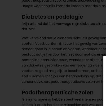
podotherapeutisch zool, orthese, drukverdeling of
Hoogstwaarschijnlijk komt de likdoorn met deze ma
Diabetes en podologie
‘Mijn arts zei dat het vanwege mijn diabetes slim
dat zo?’
Wat vervelend dat je diabetes hebt. Als gevolg van d
voeten. Voetklachten zijn vaak het gevolg van ze
minder goed in je benen en voeten, waardoor er ee
bestaat dat je hierdoor het niet doorhebt als er 
opmerking gaan infecteren, waardoor er allerlei na
van diabetes gesproken van een zogenaamde ‘risic
voeten zo goed mogelijk te beschermen, en het ris
stel ik samen met jou een behandelplan op, dat bi
schoenadviezen, podotherapeutische zolen en het
Podotherapeutische zolen
‘In mijn omgeving hebben best veel mensen podoth
En heb ik er als hardloper misschien ook wat aan?’