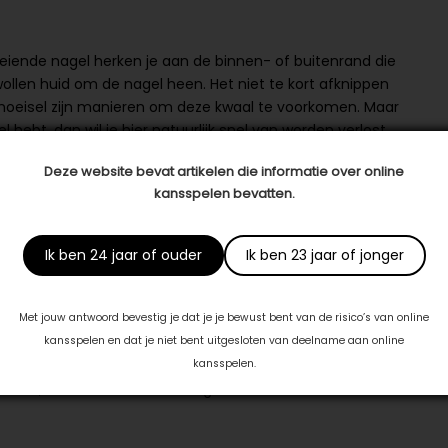
eiende nagel herken je aan de binnen- of buitenrand die
zwollen huid om de nagel heen. Het niet te kort afknippen
hoeisel zijn manieren om deze kwaal te voorkomen. Maar
ebt, dan wil je hier natuurlijk snel van worden verlost.
e
pedicure
. Ik geef je een behandeling die de pijn
Deze website bevat artikelen die informatie over online
en last meer kunt hebben van ingroeiende teennagels.
kansspelen bevatten.
beeld overmatige eeltvorming, wratten of
Ik ben 24 jaar of ouder
Ik ben 23 jaar of jonger
d ik jou de juiste behandelingen om je voeten in
an je vervelende en pijnlijke voetproblemen, en geef je
eisel. Met de juiste verzorging en behandeling geniet je
Met jouw antwoord bevestig je dat je je bewust bent van de risico’s van online
 die er ook zo uitzien. Zo kun je zorgeloos slenteren over
kansspelen en dat je niet bent uitgesloten van deelname aan online
t park of van een potje beachvolleybal. Daarnaast bied ik
kansspelen.
ische, diabetische en oncologische voet.