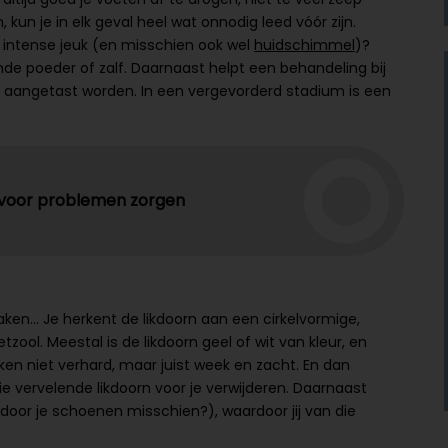
un je in elk geval heel wat onnodig leed vóór zijn.
 intense jeuk (en misschien ook wel
huidschimmel
)?
 poeder of zalf. Daarnaast helpt een behandeling bij
k aangetast worden. In een vergevorderd stadium is een
 voor problemen zorgen
rzaken… Je herkent de likdoorn aan een cirkelvormige,
tzool. Meestal is de likdoorn geel of wit van kleur, en
kken niet verhard, maar juist week en zacht. En dan
ie vervelende likdoorn voor je verwijderen. Daarnaast
 door je schoenen misschien?), waardoor jij van die