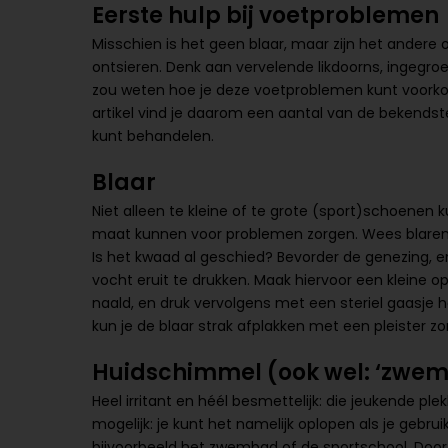
Eerste hulp bij voetproblemen
Misschien is het geen blaar, maar zijn het ande
ontsieren. Denk aan vervelende likdoorns, ingegroe
zou weten hoe je deze voetproblemen kunt voorko
artikel vind je daarom een aantal van de bekendst
kunt behandelen.
Blaar
Niet alleen te kleine of te grote (sport)schoenen
maat kunnen voor problemen zorgen. Wees blaren vo
Is het kwaad al geschied? Bevorder de genezing, 
vocht eruit te drukken. Maak hiervoor een kleine 
naald, en druk vervolgens met een steriel gaasje het
kun je de blaar strak afplakken met een pleister z
Huidschimmel (ook wel: ‘zwe
Heel irritant en héél besmettelijk: die jeukende ple
mogelijk: je kunt het namelijk oplopen als je geb
bijvoorbeeld het zwembad of de sportschool. Door a