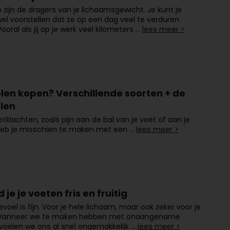
 zijn de dragers van je lichaamsgewicht. Je kunt je
l voorstellen dat ze op een dag veel te verduren
ooral als jij op je werk veel kilometers …
lees meer >
olen kopen? Verschillende soorten + de
len
etklachten, zoals pijn aan de bal van je voet of aan je
 heb je misschien te maken met een …
lees meer >
 je je voeten fris en fruitig
evoel is fijn. Voor je hele lichaam, maar ook zeker voor je
Wanneer we te maken hebben met onaangename
 voelen we ons al snel ongemakkelijk …
lees meer >