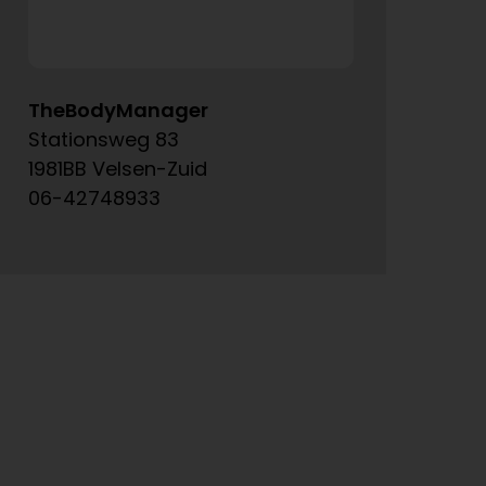
TheBodyManager
A
Stationsweg 83
Ke
1981BB Velsen-Zuid
15
06-42748933
06