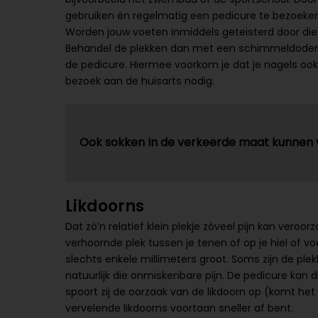
gebruiken én regelmatig een pedicure te bezoeken, k
Worden jouw voeten inmiddels geteisterd door die
Behandel de plekken dan met een schimmeldodende
de pedicure. Hiermee voorkom je dat je nagels oo
bezoek aan de huisarts nodig.
Ook sokken in de verkeerde maat kunnen
Likdoorns
Dat zó’n relatief klein plekje zóveel pijn kan veroo
verhoornde plek tussen je tenen of op je hiel of voe
slechts enkele millimeters groot. Soms zijn de ple
natuurlijk die onmiskenbare pijn. De pedicure kan d
spoort zij de oorzaak van de likdoorn op (komt het
vervelende likdoorns voortaan sneller af bent.