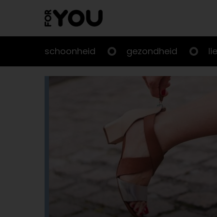
Doorgaan
naar
artikel
schoonheid
gezondheid
li