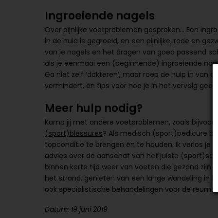
Ingroeiende nagels
Over pijnlijke voetproblemen gesproken… Een ingro
in de huid is gegroeid, en een pijnlijke, rode en ge
van je nagels en het dragen van goed passend sc
als je eenmaal een (beginnende) ingroeiende nagel h
Ga niet zelf ‘dokteren’, maar roep de hulp in van d
vermindert, én tips voor hoe je in het vervolg ge
Meer hulp nodig?
Kamp jij met andere voetproblemen, zoals bijvoor
(sport)blessures
? Als medisch (sport)pedicure bie
topconditie te brengen én te houden. Ik verlos je v
advies over de aanschaf van het juiste (sport)scho
binnen korte tijd weer van voeten die gezond zijn én
het strand, genieten van een lange wandeling in he
ook specialistische behandelingen voor de reumat
Datum: 19 juni 2019