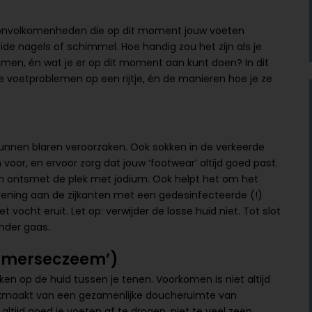
re onvolkomenheden die op dit moment jouw voeten
ide nagels of schimmel. Hoe handig zou het zijn als je
men, én wat je er op dit moment aan kunt doen? In dit
e voetproblemen op een rijtje, én de manieren hoe je ze
 kunnen blaren veroorzaken. Ook sokken in de verkeerde
or, en ervoor zorg dat jouw ‘footwear’ altijd goed past.
en ontsmet de plek met jodium. Ook helpt het om het
opening aan de zijkanten met een gedesinfecteerde (!)
 vocht eruit. Let op: verwijder de losse huid niet. Tot slot
onder gaas.
mmerseczeem’)
kken op de huid tussen je tenen. Voorkomen is niet altijd
ruikmaakt van een gezamenlijke doucheruimte van
ltijd goed je voeten af te drogen, niet te veel zeep