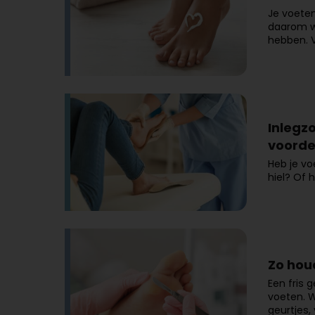
Je voeten
daarom we
hebben. V
Inlegz
voorde
Heb je vo
hiel? Of
Zo houd
Een fris g
voeten. 
geurtjes,