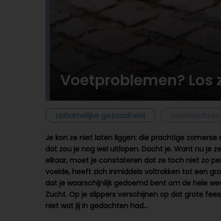
Voetproblemen? Los z
Lichamelijke gezondheid
Voetklachten
Je kon ze niet laten liggen: die prachtige zomerse
dat zou je nog wel uitlopen. Dacht je. Want nu je
elkaar, moet je constateren dat ze toch niet zo perf
voelde, heeft zich inmiddels voltrokken tot een grote, 
dat je waarschijnlijk gedoemd bent om de hele wee
Zucht. Op je slippers verschijnen op dat grote fe
niet wat jij in gedachten had…