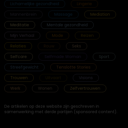
Lichamelijke gezondheid
Lingerie
Mannenbrein
Massage
Mediation
Meditatie
Mentale gezondheid
Mijn Verhaal
Mode
Reizen
Relaties
Rouw
Seks
Selfcare
Selfmade Woman
Sport
Streefgewicht
Tenslotte Stories
Trouwen
Uitvaart
Visions
Werk
Wonen
Zelfvertrouwen
De artikelen op deze website zijn geschreven in
samenwerking met derde partijen (sponsored content).