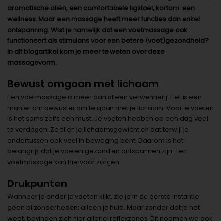
aromatische oliën, een comfortabele ligstoel, kortom: een
wellness. Maar een massage heeft meer functies dan enkel
ontspanning. Wist je namelijk dat een voetmassage ook
functioneert als stimulans voor een betere (voet)gezondheid?
In dit blogartikel kom je meer te weten over deze
massagevorm.
Bewust omgaan met lichaam
Een voetmassage is meer dan alleen verwennerij. Het is een
manier om bewuster om te gaan met je lichaam. Voor je voeten
is het soms zelfs een must. Je voeten hebben op een dag veel
te verdagen. Ze tillen je lichaamsgewicht en dat terwijl je
ondertussen ook veel in beweging bent. Daarom is het
belangrijk dat je voeten gezond en ontspannen zijn. Een
voetmassage kan hiervoor zorgen.
Drukpunten
Wanneer je onder je voeten kijkt, zie je in de eerste instantie
geen bijzonderheden: alleen je huid. Maar zonder dat je het
weet, bevinden zich hier allerlei reflexzones. Dit noemen we ook