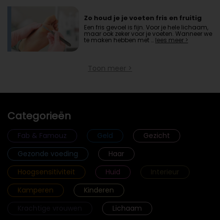
Zo houd je je voeten fris en fruitig
Een fris gevoel is fijn. Voor je hele lichaam,
maar ook zeker voor je voeten. Wanneer we
te maken hebben met …
lees meer >
Toon meer >
Categorieën
Fab & Famouz
Geld
Gezicht
Gezonde voeding
Haar
Hoogsensitiviteit
Huid
Interieur
Kamperen
Kinderen
Krachtige vrouwen
Lichaam