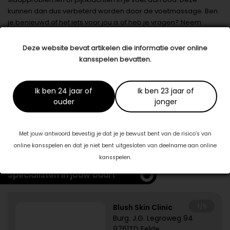
kunnen dan dus verbeterd worden door de voetmassage. Ben
je benieuwd of het iets voor jou is of heb je vragen? Neem
gerust contact met mij op!
Deze website bevat artikelen die informatie over online
Datum: 22 augustus 2023
kansspelen bevatten.
Deel dit artikel
Ik ben 24 jaar of
Ik ben 23 jaar of
ouder
jonger
Dit artikel is tot stand gekomen in samenwerking met:
Medisch Pedicure Francisca
Met jouw antwoord bevestig je dat je je bewust bent van de risico’s van
www.pedicurefrancisca.nl
online kansspelen en dat je niet bent uitgesloten van deelname aan online
kansspelen.
Specialisten in jouw buurt
1/5
Blush Skin Clinic
Burg. J.G. Legroweg 94
9761TD Eelde