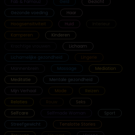
Fab & Famouz
Geld
Gezicht
Gezonde voeding
Haar
Hoogsensitiviteit
Huid
Interieur
Kamperen
Kinderen
Krachtige vrouwen
Lichaam
Lichamelijke gezondheid
Lingerie
Mannenbrein
Massage
Mediation
Meditatie
Mentale gezondheid
Mijn Verhaal
Mode
Reizen
Relaties
Rouw
Seks
Selfcare
Selfmade Woman
Sport
Streefgewicht
Tenslotte Stories