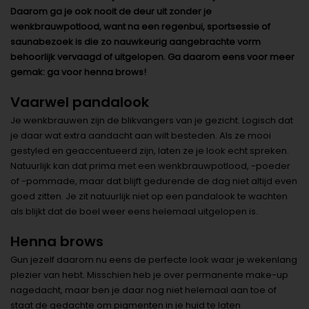
Daarom ga je ook nooit de deur uit zonder je
wenkbrauwpotlood, want na een regenbui, sportsessie of
saunabezoek is die zo nauwkeurig aangebrachte vorm
behoorlijk vervaagd of uitgelopen. Ga daarom eens voor meer
gemak: ga voor henna brows!
Vaarwel pandalook
Je wenkbrauwen zijn de blikvangers van je gezicht. Logisch dat
je daar wat extra aandacht aan wilt besteden. Als ze mooi
gestyled en geaccentueerd zijn, laten ze je look echt spreken.
Natuurlijk kan dat prima met een wenkbrauwpotlood, -poeder
of -pommade, maar dat blijft gedurende de dag niet altijd even
goed zitten. Je zit natuurlijk niet op een pandalook te wachten
als blijkt dat de boel weer eens helemaal uitgelopen is.
Henna brows
Gun jezelf daarom nu eens de perfecte look waar je wekenlang
plezier van hebt. Misschien heb je over permanente make-up
nagedacht, maar ben je daar nog niet helemaal aan toe of
staat de gedachte om pigmenten in je huid te laten