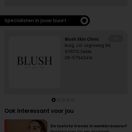
Specialisten in jouw buurt
1/5
Blush Skin Clinic
Burg. J.G. Legroweg 94
9761TD Eelde
06-57943414
Ook interessant voor jou
De laatste trends in wenkbrauwverf
Wenkbrauwen zijn een essentieel