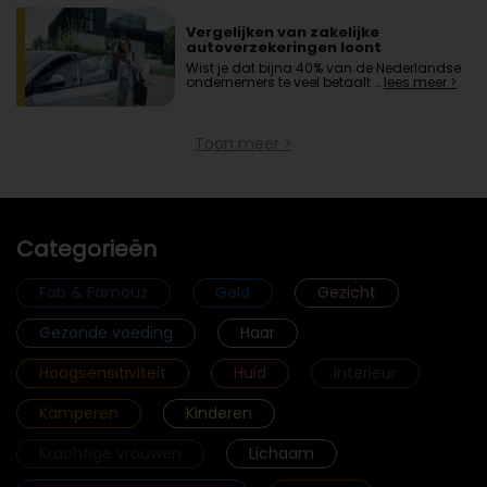
Vergelijken van zakelijke
autoverzekeringen loont
Wist je dat bijna 40% van de Nederlandse
ondernemers te veel betaalt …
lees meer >
Toon meer >
Categorieën
Fab & Famouz
Geld
Gezicht
Gezonde voeding
Haar
Hoogsensitiviteit
Huid
Interieur
Kamperen
Kinderen
Krachtige vrouwen
Lichaam