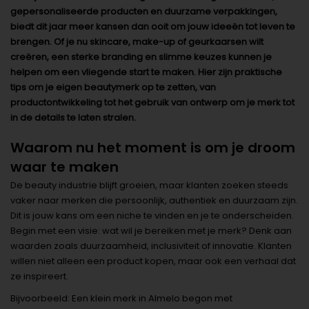
gepersonaliseerde producten en duurzame verpakkingen,
biedt dit jaar meer kansen dan ooit om jouw ideeën tot leven te
brengen. Of je nu skincare, make-up of geurkaarsen wilt
creëren, een sterke branding en slimme keuzes kunnen je
helpen om een vliegende start te maken. Hier zijn praktische
tips om je eigen beautymerk op te zetten, van
productontwikkeling tot het gebruik van ontwerp om je merk tot
in de details te laten stralen.
Waarom nu het moment is om je droom
waar te maken
De beauty industrie blijft groeien, maar klanten zoeken steeds
vaker naar merken die persoonlijk, authentiek en duurzaam zijn.
Dit is jouw kans om een niche te vinden en je te onderscheiden.
Begin met een visie: wat wil je bereiken met je merk? Denk aan
waarden zoals duurzaamheid, inclusiviteit of innovatie. Klanten
willen niet alleen een product kopen, maar ook een verhaal dat
ze inspireert.
Bijvoorbeeld: Een klein merk in Almelo begon met