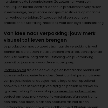
handgemaakte lippenbalsems. Ze zetten hun waarden,
natuurlijk en lokaal, centraal door hun producten te verpakken
in eenvoudige, recyclebare doosjes met stickers op maat die
hun verhaal vertelden. Dit zorgde niet alleen voor een
professionele uitstraling, maar ook voor een loyale klantenkring.
Van idee naar verpakking: jouw merk
visueel tot leven brengen
Je product kan nog zo goed zijn, maar de verpakking is wat
klanten als eerste zien. Het is een kans om direct een blijvende
indruk te maken. Zorg dat de uitstraling van je verpakking
aansluit bij jouw merkwaarden en doelgroep.
Stickers op rol
zijn een eenvoudige en betaalbare manier om
jouw verpakking uniek te maken. Denk aan het personaliseren
van potjes, flesjes of doosjes met je logo of een opvallend
ontwerp. Deze stickers zijn veelzijdig en passen bij vrijwel elk
type verpakking. Daarnaast zijn
papieren tasjes bedrukken
perfect om jouw merk verder te versterken. Wanneer klanten
een aankoop doen, biedt een bedrukte tas niet alleen
functionaliteit, maar ook extra zichtbaarheid. Klanten nemen