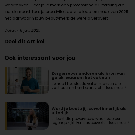
waarmaken. Geef je je merk een professionele uitstraling die
indruk maakt. Laat je creativiteit de vrije loop en maak van 2025
het jaar waarin jouw beautymerk de wereld verovert.
Datum: 11 juni 2025
Deel dit artikel
Ook interessant voor jou
Zorgen voor anderen als bron van
geluk: waarom het vak van
zorgverlener zo voldoening geeft
Je hoort het steeds vaker: mensen die
vastlopen in hun baan, zich …
lees meer >
Word je beste jij: zowel innerlijk als
uiterlijk
Jij bent die powervrouw waar iedereen
tegenop kijkt. Een succesvolle …
lees meer >