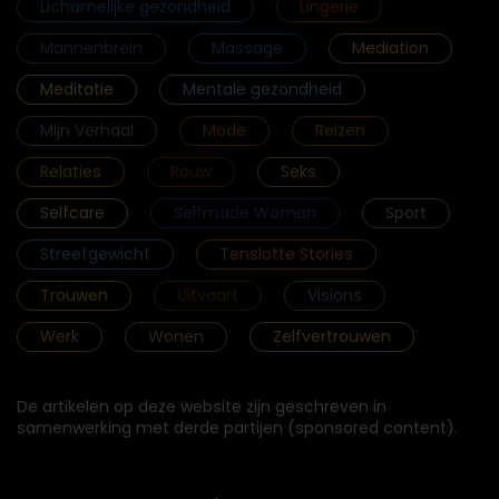
Lichamelijke gezondheid
Lingerie
Mannenbrein
Massage
Mediation
Meditatie
Mentale gezondheid
Mijn Verhaal
Mode
Reizen
Relaties
Rouw
Seks
Selfcare
Selfmade Woman
Sport
Streefgewicht
Tenslotte Stories
Trouwen
Uitvaart
Visions
Werk
Wonen
Zelfvertrouwen
De artikelen op deze website zijn geschreven in
samenwerking met derde partijen (sponsored content).