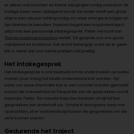
er alleen wat inzichten en kleine wijzigingen nodig waardoor de
huidige baan weer uitdagend wordt. De ander heeft een grote
stap in een nieuwe richting nodig om weer energie te krijgen en
zijn talenten te benutten. Daarom begint een loopbaantraject
altijd met een persoonlijk intakegesprek. Pieter Vermunt van
Themis loopbaancoaching
vertelt: ‘Dit gesprek is in ons geval
vrijblijvend en kosteloos. Dat vind ik belangrijk, want als er geen
klik is, werkt dat voor beide partijen niet prettig.’
Het intakegesprek
Het intakegesprek is ook bedoeld om te onderzoeken op welke
manier jouw vraag het beste ondersteund kan worden. Op
basis van deze informatie kan er een voorstel worden gemaakt
waarin de hoeveelheid en frequentie van de gesprekken wordt
bepaald. Pieter: ‘De meeste trajecten bestaan uit vijf tot tien
gesprekken van anderhalf uur. Omdat ik doorgaans werk met
opdrachten, zit er voldoende tijd tussen de gesprekken om die
uit te kunnen voeren.’
Gedurende het traject