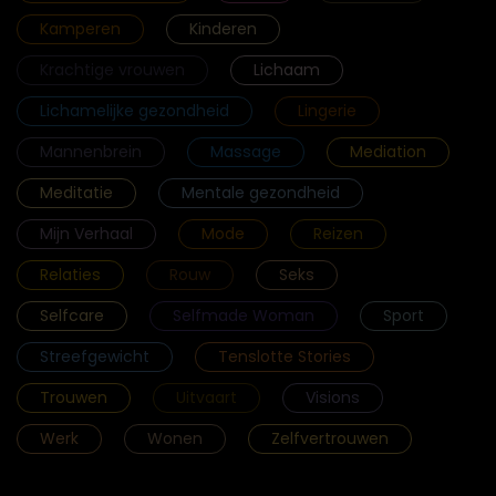
Kamperen
Kinderen
Krachtige vrouwen
Lichaam
Lichamelijke gezondheid
Lingerie
Mannenbrein
Massage
Mediation
Meditatie
Mentale gezondheid
Mijn Verhaal
Mode
Reizen
Relaties
Rouw
Seks
Selfcare
Selfmade Woman
Sport
Streefgewicht
Tenslotte Stories
Trouwen
Uitvaart
Visions
Werk
Wonen
Zelfvertrouwen