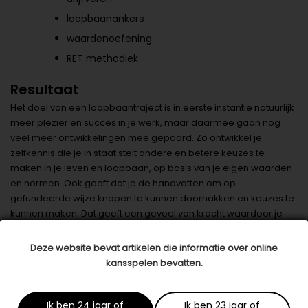
loopbaanankers
waardenoefening
RET methodiek
Resultaat
Het doel van een loopbaantraject is in eerste instantie natuurlijk
meer plezier en succes in je werk, maar daarmee gaan nog
veel meer ontwikkelingen mee gepaard. Zo ontwikkel je
zelfkennis die je in staat stelt andere en betere keuzes te
maken in je leven en loopbaan, op basis van je eigen waarden
en normen. Ook geeft dat je de handvatten om op
gefundeerde wijze knopen te kunnen doorhakken en keuzes te
kunnen maken. Dat geeft een gevoel van kracht waardoor je
met zelfvertrouwen je toekomst tegemoet kunt treden.
Deze website bevat artikelen die informatie over online
Voor jou
kansspelen bevatten.
Herken jij je in dit artikel? Weet dat je er niet alleen voor staat. De
loopbaanadviseurs bij Themis loopbaancoaching zijn er voor
Ik ben 24 jaar of
Ik ben 23 jaar of
jou om je te helpen. En als jij een werkende
45-plusser
bent,