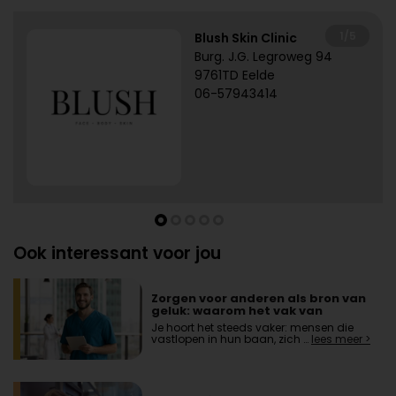
1/5
Blush Skin Clinic
Burg. J.G. Legroweg 94
9761TD Eelde
06-57943414
Ook interessant voor jou
Zorgen voor anderen als bron van
geluk: waarom het vak van
zorgverlener zo voldoening geeft
Je hoort het steeds vaker: mensen die
vastlopen in hun baan, zich …
lees meer >