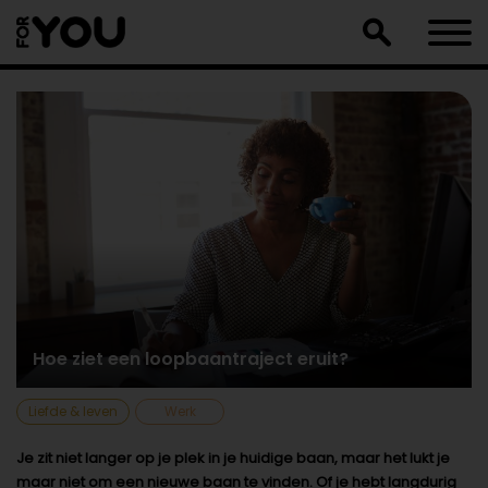
Doorgaan
naar
artikel
Hoe ziet een loopbaantraject eruit?
Liefde & leven
Werk
Je zit niet langer op je plek in je huidige baan, maar het lukt je
maar niet om een nieuwe baan te vinden. Of je hebt langdurig