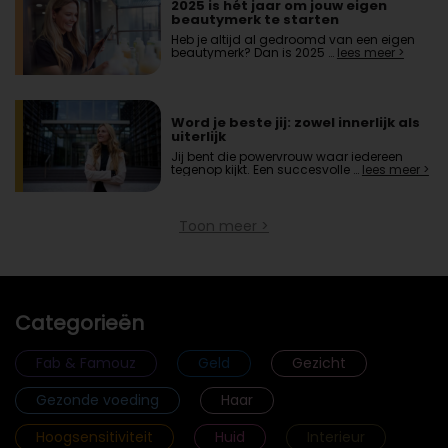
2025 is hét jaar om jouw eigen
beautymerk te starten
Heb je altijd al gedroomd van een eigen
beautymerk? Dan is 2025 …
lees meer >
Word je beste jij: zowel innerlijk als
uiterlijk
Jij bent die powervrouw waar iedereen
tegenop kijkt. Een succesvolle …
lees meer >
Toon meer >
Categorieën
Fab & Famouz
Geld
Gezicht
Gezonde voeding
Haar
Hoogsensitiviteit
Huid
Interieur