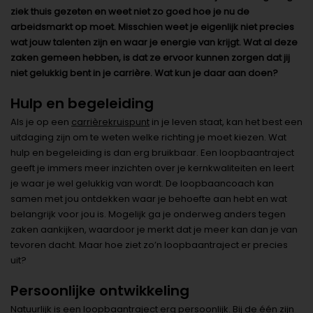
ziek thuis gezeten en weet niet zo goed hoe je nu de
arbeidsmarkt op moet. Misschien weet je eigenlijk niet precies
wat jouw talenten zijn en waar je energie van krijgt. Wat al deze
zaken gemeen hebben, is dat ze ervoor kunnen zorgen dat jij
niet gelukkig bent in je carrière. Wat kun je daar aan doen?
Hulp en begeleiding
Als je op een
carrièrekruispunt
in je leven staat, kan het best een
uitdaging zijn om te weten welke richting je moet kiezen. Wat
hulp en begeleiding is dan erg bruikbaar. Een loopbaantraject
geeft je immers meer inzichten over je kernkwaliteiten en leert
je waar je wel gelukkig van wordt. De loopbaancoach kan
samen met jou ontdekken waar je behoefte aan hebt en wat
belangrijk voor jou is. Mogelijk ga je onderweg anders tegen
zaken aankijken, waardoor je merkt dat je meer kan dan je van
tevoren dacht. Maar hoe ziet zo’n loopbaantraject er precies
uit?
Persoonlijke ontwikkeling
Natuurlijk is een loopbaantraject erg persoonlijk. Bij de één zijn