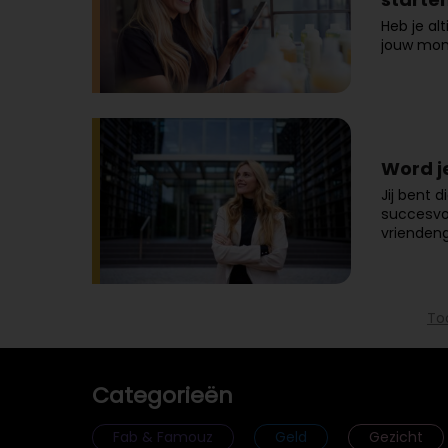
Heb je al
jouw mom
Word je 
Jij bent 
succesvol
vriendeng
To
Categorieën
Fab & Famouz
Geld
Gezicht