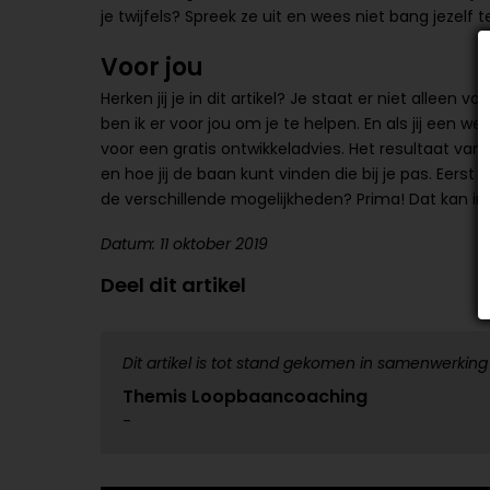
je twijfels? Spreek ze uit en wees niet bang jezelf 
Voor jou
Herken jij je in dit artikel? Je staat er niet alleen v
ben ik er voor jou om je te helpen. En als jij een w
voor een gratis ontwikkeladvies. Het resultaat van 
en hoe jij de baan kunt vinden die bij je pas. Eers
de verschillende mogelijkheden? Prima! Dat kan in 
Datum: 11 oktober 2019
Deel dit artikel
Dit artikel is tot stand gekomen in samenwerking
Themis Loopbaancoaching
-