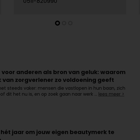
0511-820990
 voor anderen als bron van geluk: waarom
k van zorgverlener zo voldoening geeft
het steeds vaker: mensen die vastlopen in hun baan, zich
of dit het nu is, en op zoek gaan naar werk …
lees meer >
s hét jaar om jouw eigen beautymerk te
n