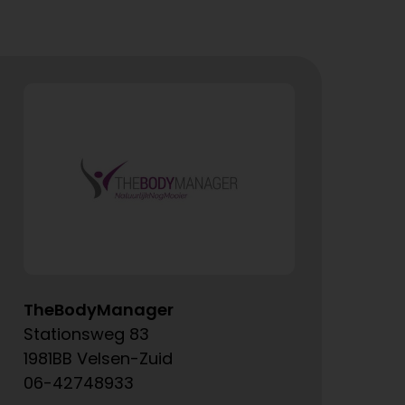
TheBodyManager
A
Stationsweg 83
Ke
1981BB Velsen-Zuid
15
06-42748933
06