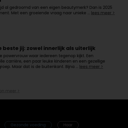
tijd al gedroomd van een eigen beautymerk? Dan is 2025
ent. Met een groeiende vraag naar unieke …
lees meer >
beste jij: zowel innerlijk als uiterlijk
die powervrouw waar iedereen tegenop kijkt. Een
le carrière, een paar leuke kinderen en een gezellige
roep. Maar dat is de buitenkant. Bijna …
lees meer >
on meer >
Gezonde voeding
Haar