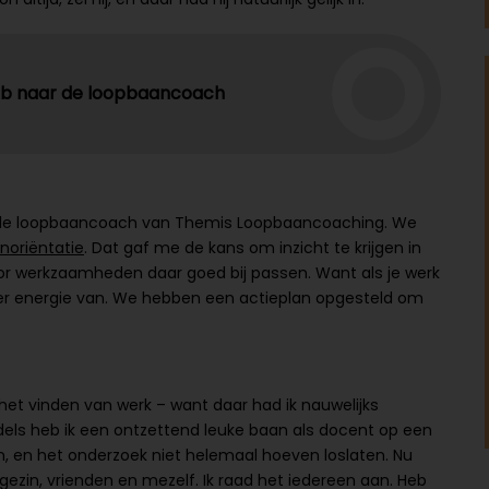
t heb naar de loopbaancoach
naar de loopbaancoach van Themis Loopbaancoaching. We
noriëntatie
. Dat gaf me de kans om inzicht te krijgen in
or werkzaamheden daar goed bij passen. Want als je werk
 meer energie van. We hebben een actieplan opgesteld om
et vinden van werk – want daar had ik nauwelijks
dels heb ik een ontzettend leuke baan als docent op een
en, en het onderzoek niet helemaal hoeven loslaten. Nu
n gezin, vrienden en mezelf. Ik raad het iedereen aan. Heb