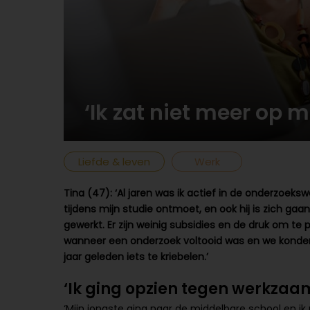
‘Ik zat niet meer op m
Liefde & leven
Werk
Tina (47): ‘Al jaren was ik actief in de onderzoeks
tijdens mijn studie ontmoet, en ook hij is zich ga
gewerkt. Er zijn weinig subsidies en de druk om te
wanneer een onderzoek voltooid was en we konden 
jaar geleden iets te kriebelen.’
‘Ik ging opzien tegen werkza
‘Mijn jongste ging naar de middelbare school en ik 