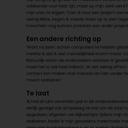
voldoende voor haar zijn, maar op mijn werk werd he
mijn uren te krijgen. Toen ik voor een project s
weinig klikte, begon ik steeds meer op te zien teg
misschien nog kunnen proberen een ander project
Een andere richting op
‘Want na jaren achter computers te hebben gezeten
merkte ik dat ik wat menselijkheid enorm miste. C
Natuurlijk waren de onderzoeken waaraan ik gewerk
maar het is ook heel indirect. Je ziet weinig effect
contact kon maken met mensen en hen verder help
moest realiseren.’
Te laat
‘Ik had al ruim zeventien jaar in de onderzoekswer
eerlijk gezegd ook simpelweg te laat om de boel n
opgedaan, afgezien van bijbaantjes tijdens mijn stu
realiseren. Nadat ik mijn gevoelens meermaals m
eens een
loopbaanadviseur
op te zoeken. Praten kon 