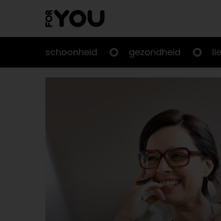
Doorgaan
naar
artikel
schoonheid
gezondheid
li