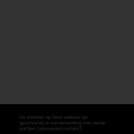
De artikelen op deze website zijn
geschreven in samenwerking met derde
partijen (sponsored content).