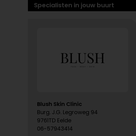
Specialisten in jouw buurt
Blush Skin Clinic
Burg. J.G. Legroweg 94
9761TD Eelde
06-57943414