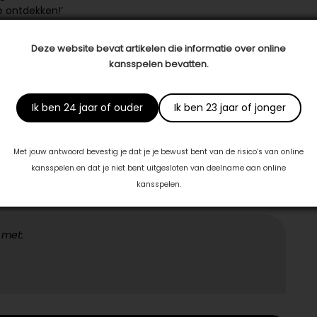
te ontdekken!’
Deze website bevat artikelen die informatie over online
oor: als loopbaanadviseur bij
Themis Loopbaancoaching
kansspelen bevatten.
erkende
45-plusser
bent, kom je bovendien in aanmerking
het traject? Je komt erachter wat het beste bij je past,
Ik ben 24 jaar of ouder
Ik ben 23 jaar of jonger
t vrijblijvend kennis maken en meer te weten komen over
een gratis oriëntatiegesprek.
Met jouw antwoord bevestig je dat je je bewust bent van de risico’s van online
kansspelen en dat je niet bent uitgesloten van deelname aan online
kansspelen.
 met: