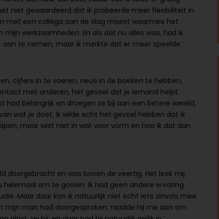
t niet gewaardeerd dat ik probeerde meer flexibiliteit in
amen met een collega aan de slag moest waarmee het
en mijn werkzaamheden. En als dat nu alles was, had ik
 aan te nemen, maar ik merkte dat er meer speelde.’
, cijfers in te voeren, neus in de boeken te hebben,
ontact met anderen, het gevoel dat je iemand helpt.
t had belangrijk en droegen ze bij aan een betere wereld,
 van wat je doet. Ik wilde echt het gevoel hebben dat ik
en, maar wist niet in wat voor vorm en hoe ik dat dan
eld doorgebracht en was boven de veertig. Het leek mij
u helemaal om te gooien. Ik had geen andere ervaring
die. Maar daar kon ik natuurlijk niet echt iets zinvols mee
et mijn man had doorgesproken, raadde hij me aan om
altijd, zei hij, en daar had hij natuurlijk gelijk in.’