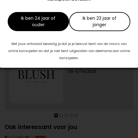
Huid Totaal Praktijk voor huidverbetering
www.huidtotaal.com
Ik ben 24 jaar of
Ik ben 23 jaar of
ouder
jonger
Specialisten in jouw buurt
Met jouw antwoord bevestig je dat je je bewust bent van de risico’s van
1/5
online kansspelen en dat je niet bent uitgesloten van deelname aan online
Blush Skin Clinic
Burg. J.G. Legroweg 94
kansspelen.
9761TD Eelde
06-57943414
Ook interessant voor jou