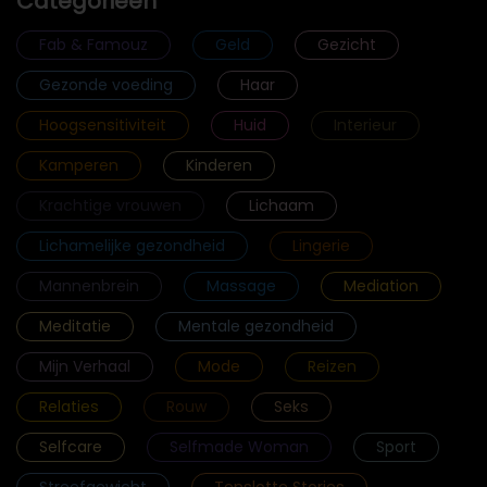
Categorieën
Fab & Famouz
Geld
Gezicht
Gezonde voeding
Haar
Hoogsensitiviteit
Huid
Interieur
Kamperen
Kinderen
Krachtige vrouwen
Lichaam
Lichamelijke gezondheid
Lingerie
Mannenbrein
Massage
Mediation
Meditatie
Mentale gezondheid
Mijn Verhaal
Mode
Reizen
Relaties
Rouw
Seks
Selfcare
Selfmade Woman
Sport
Streefgewicht
Tenslotte Stories