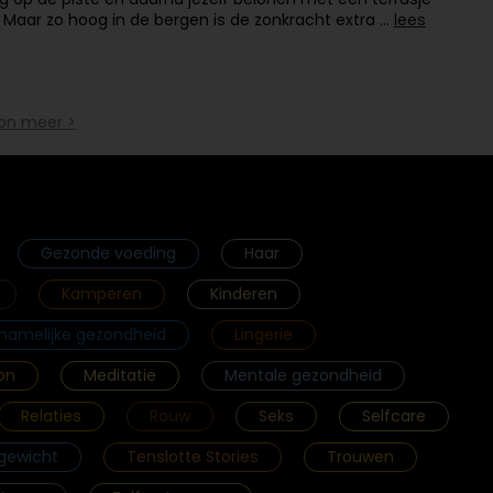
. Maar zo hoog in de bergen is de zonkracht extra …
lees
on meer >
Gezonde voeding
Haar
Kamperen
Kinderen
chamelijke gezondheid
Lingerie
on
Meditatie
Mentale gezondheid
Relaties
Rouw
Seks
Selfcare
gewicht
Tenslotte Stories
Trouwen