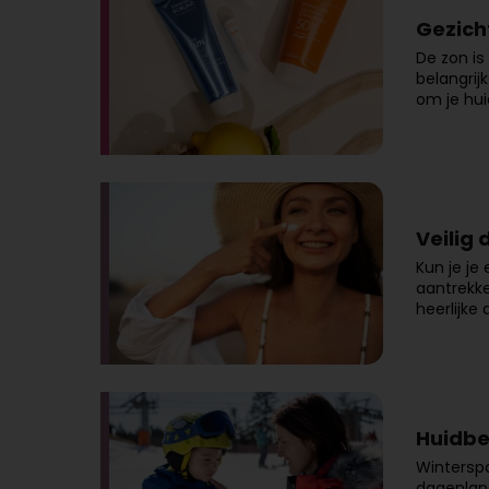
Gezich
De zon is
belangrij
om je hui
Veilig 
Kun je je
aantrekke
heerlijke
Huidbe
Winterspo
dagenlang