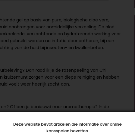
htende gel op basis van pure, biologische aloë vera,
huid aanbrengen voor onmiddellijke verkoeling. De aloë
 verkoelende, verzachtende en hydraterende werking voor
oed gebruikt worden na irritatie door ontharen, bij een
achting van de huid bij insecten- en kwallenbeten.
geurbeleving? Dan raad ik je de rozenpeeling van Chi
en kruizemunt zorgen voor een diepe reiniging en hebben
id voelt weer heerlijk zacht aan.
varen? Of ben je benieuwd naar aromatherapie? In de
om alle producten te bekijken en uitproberen. Daarnaast
n de
webshop
. Je kunt ook een afspraak met ons maken
Deze website bevat artikelen die informatie over online
n ultieme geurbeleving.
kansspelen bevatten.