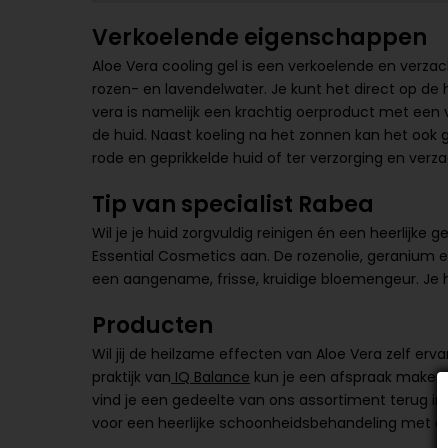
Verkoelende eigenschappen
Aloe Vera cooling gel is een verkoelende en verzac
rozen- en lavendelwater. Je kunt het direct op de 
vera is namelijk een krachtig oerproduct met een
de huid. Naast koeling na het zonnen kan het ook g
rode en geprikkelde huid of ter verzorging en verz
Tip van specialist Rabea
Wil je je huid zorgvuldig reinigen én een heerlijke 
Essential Cosmetics aan. De rozenolie, geranium 
een aangename, frisse, kruidige bloemengeur. Je hu
Producten
Wil jij de heilzame effecten van Aloe Vera zelf er
praktijk van
IQ Balance
kun je een afspraak maken 
vind je een gedeelte van ons assortiment terug i
voor een heerlijke schoonheidsbehandeling met ee