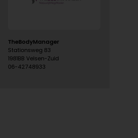
TheBodyManager
A
Stationsweg 83
Ke
1981BB Velsen-Zuid
15
06-42748933
06