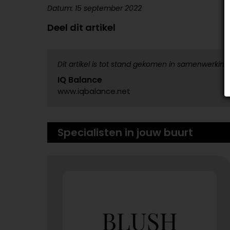
Datum: 15 september 2022
Deel dit artikel
Dit artikel is tot stand gekomen in samenwerking
IQ Balance
www.iqbalance.net
Specialisten in jouw buurt