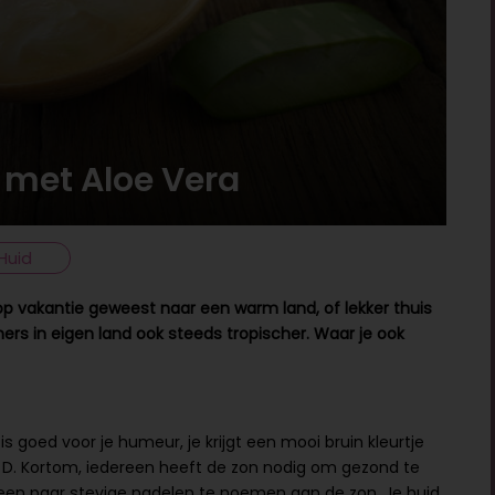
n met Aloe Vera
Huid
 op vakantie geweest naar een warm land, of lekker thuis
mers in eigen land ook steeds tropischer. Waar je ook
s goed voor je humeur, je krijgt een mooi bruin kleurtje
e D. Kortom, iedereen heeft de zon nodig om gezond te
ook een paar stevige nadelen te noemen aan de zon. Je huid