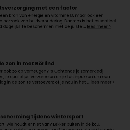
tsverzorging met een factor
 een bron van energie en vitamine D, maar ook een
ke oorzaak van huidveroudering. Daarom is het essentieel
d dagelijks te beschermen met de juiste …
lees meer >
de zon in met Börlind
 er ook zo op verheugen? ’s Ochtends je zomerkledij
n, je spulletjes verzamelen en je tas inpakken om een
 dag in de zon te vertoeven; of je nou in het …
lees meer >
scherming tijdens wintersport
rt, wie houdt er niet van? Lekker buiten in de kou,
 op de piste en daarna jezelf belonen met een terrasje