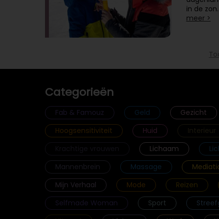
in de zon
meer >
To
Categorieën
Fab & Famouz
Geld
Gezicht
Hoogsensitiviteit
Huid
Interieur
Krachtige vrouwen
Lichaam
Li
Mannenbrein
Massage
Mediati
Mijn Verhaal
Mode
Reizen
Selfmade Woman
Sport
Streef